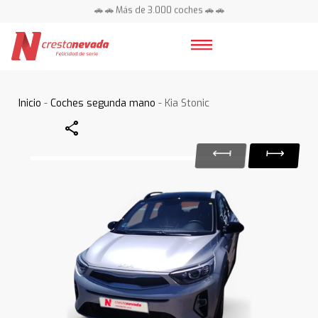
🚗 🚗 Más de 3.000 coches 🚗 🚗
📍 Centros en toda España ⭐
Inicio
-
Coches segunda mano
- Kia Stonic
Share