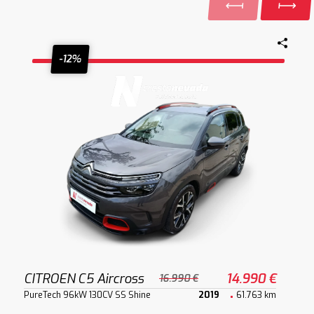
-12%
CITROEN C5 Aircross
14.990 €
16.990 €
PureTech 96kW 130CV SS Shine
2019
61.763 km