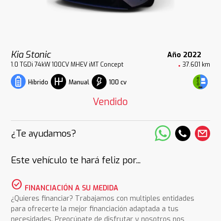
Kia Stonic
Año 2022
1.0 TGDi 74kW 100CV MHEV iMT Concept
37.601 km
100 cv
Híbrido
Manual
Vendido
¿Te ayudamos?
Este vehículo te hará feliz por...
check_circle
FINANCIACIÓN A SU MEDIDA
¿Quieres financiar? Trabajamos con multiples entidades
para ofrecerte la mejor financiación adaptada a tus
necesidades. Preocúpate de disfrutar y nosotros nos