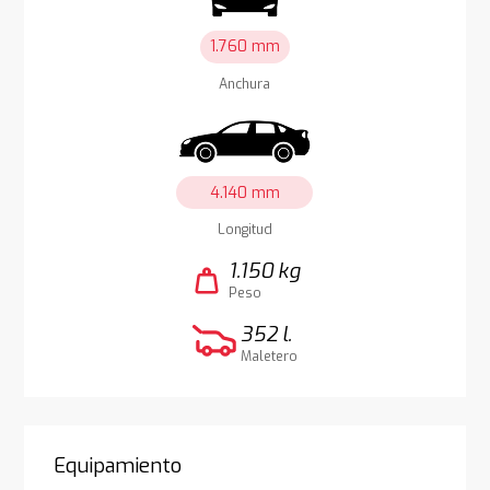
1.760 mm
Anchura
4.140 mm
Longitud
1.150 kg
weight
Peso
352 l.
Maletero
Equipamiento