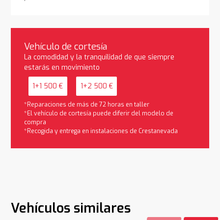
Vehículo de cortesía
La comodidad y la tranquilidad de que siempre
estarás en movimiento
1+1 500 €
1+2 500 €
*Reparaciones de más de 72 horas en taller
*El vehículo de cortesía puede diferir del modelo de
compra
*Recogida y entrega en instalaciones de Crestanevada
Vehículos similares