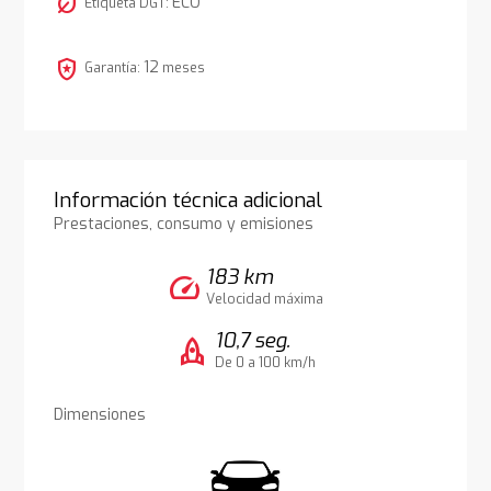
nest_eco_leaf
ECO
Etiqueta DGT:
local_police
12
Garantía:
meses
Información técnica adicional
Prestaciones, consumo y emisiones
183 km
speed
Velocidad máxima
10,7 seg.
rocket
De 0 a 100 km/h
Dimensiones