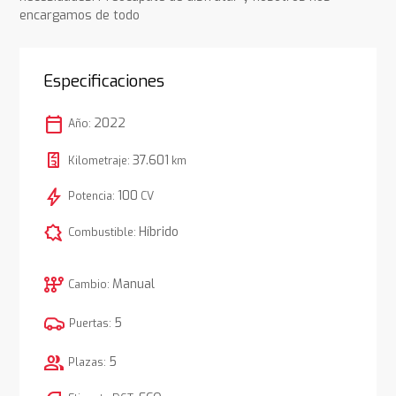
encargamos de todo
Especificaciones
calendar_today
2022
Año:
37.601
Kilometraje:
km
bolt
100
Potencia:
CV
comic_bubble
Híbrido
Combustible:
auto_transmission
Manual
Cambio:
5
Puertas:
group
5
Plazas: