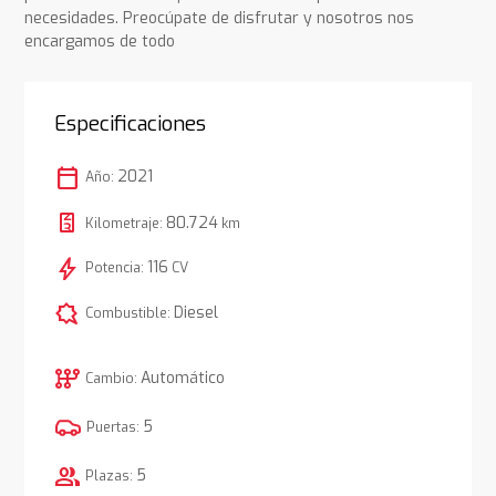
necesidades. Preocúpate de disfrutar y nosotros nos
encargamos de todo
Especificaciones
calendar_today
2021
Año:
80.724
Kilometraje:
km
bolt
116
Potencia:
CV
comic_bubble
Diesel
Combustible:
auto_transmission
Automático
Cambio:
5
Puertas:
group
5
Plazas: