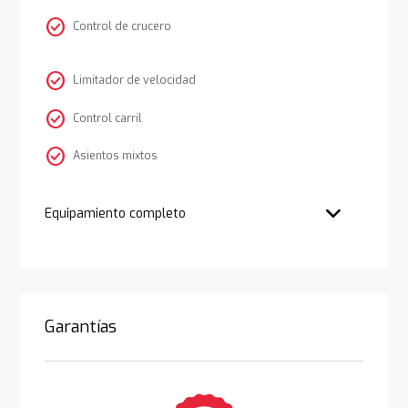
check_circle
Control de crucero
check_circle
Limitador de velocidad
check_circle
Control carril
check_circle
Asientos mixtos
Equipamiento completo
Garantías