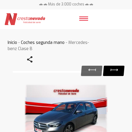
🚗 🚗 Más de 3.000 coches 🚗 🚗
📍 Centros en toda España ⭐
Inicio
-
Coches segunda mano
- Mercedes-
benz Clase B
Share