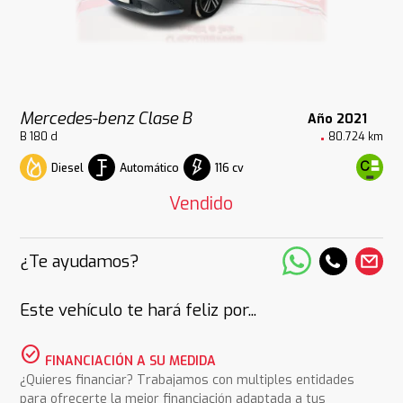
Mercedes-benz Clase B
Año 2021
B 180 d
80.724 km
Diesel
Automático
116 cv
Vendido
¿Te ayudamos?
Este vehículo te hará feliz por...
check_circle
FINANCIACIÓN A SU MEDIDA
¿Quieres financiar? Trabajamos con multiples entidades
para ofrecerte la mejor financiación adaptada a tus