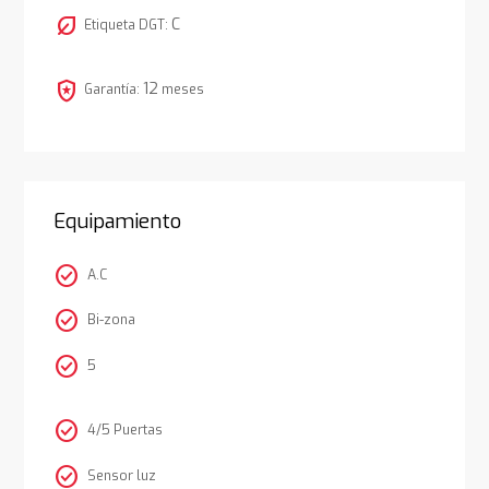
nest_eco_leaf
C
Etiqueta DGT:
local_police
12
Garantía:
meses
Equipamiento
check_circle
A.C
check_circle
Bi-zona
check_circle
5
check_circle
4/5 Puertas
check_circle
Sensor luz