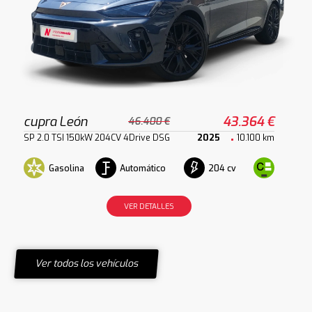
cupra León
43.364 €
46.400 €
SP 2.0 TSI 150kW 204CV 4Drive DSG
2025
10.100 km
Gasolina
Automático
204 cv
VER DETALLES
Ver todos los vehículos