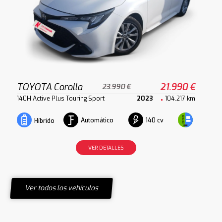
TOYOTA Corolla
21.990 €
23.990 €
140H Active Plus Touring Sport
2023
104.217 km
Automático
140 cv
Híbrido
VER DETALLES
Ver todos los vehículos