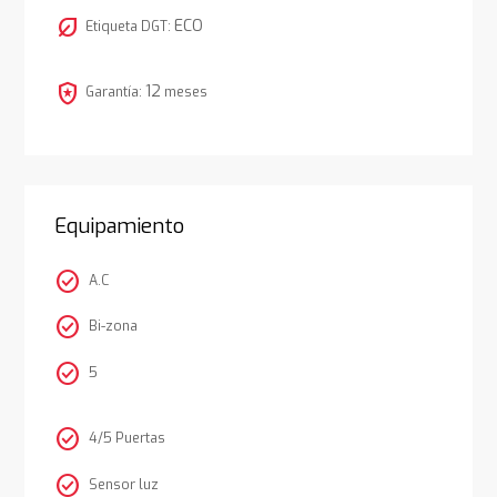
nest_eco_leaf
ECO
Etiqueta DGT:
local_police
12
Garantía:
meses
Equipamiento
check_circle
A.C
check_circle
Bi-zona
check_circle
5
check_circle
4/5 Puertas
check_circle
Sensor luz