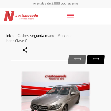
🚗 🚗 Más de 3.000 coches 🚗 🚗
📍 Centros en toda España ⭐
Inicio
-
Coches segunda mano
- Mercedes-
benz Clase C
Share