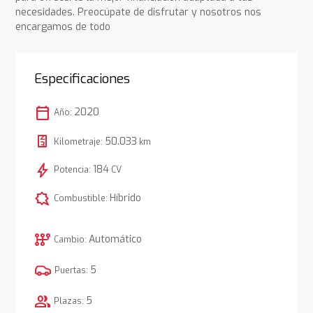
necesidades. Preocúpate de disfrutar y nosotros nos
encargamos de todo
Especificaciones
calendar_today
2020
Año:
50.033
Kilometraje:
km
bolt
184
Potencia:
CV
comic_bubble
Híbrido
Combustible:
auto_transmission
Automático
Cambio:
5
Puertas:
group
5
Plazas: