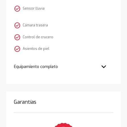
check_circle
Sensor lluvia
check_circle
Cámara trasera
check_circle
Control de crucero
check_circle
Asientos de piel
Equipamiento completo
Garantías