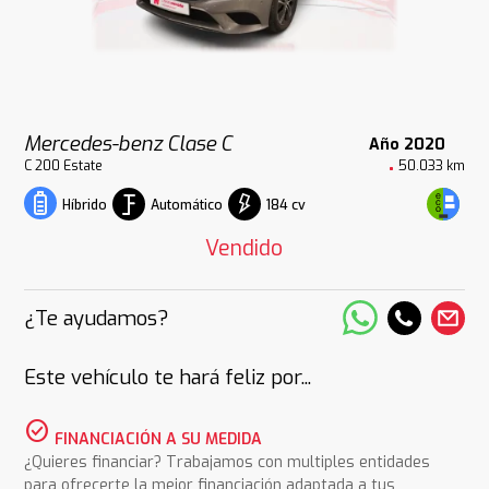
Mercedes-benz Clase C
Año 2020
C 200 Estate
50.033 km
Automático
184 cv
Híbrido
Vendido
¿Te ayudamos?
Este vehículo te hará feliz por...
check_circle
FINANCIACIÓN A SU MEDIDA
¿Quieres financiar? Trabajamos con multiples entidades
para ofrecerte la mejor financiación adaptada a tus