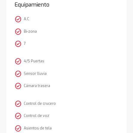
Equipamiento
check_circle
A.C
check_circle
Bi-zona
check_circle
7
check_circle
4/5 Puertas
check_circle
Sensor lluvia
check_circle
Cámara trasera
check_circle
Control de crucero
check_circle
Control de voz
check_circle
Asientos de tela