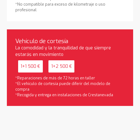
*No compatible para exceso de kilometraje o uso
profesional
Vehículo de cortesía
La comodidad y la tranquilidad de que siempre
estarás en movimiento
1+1 500 €
1+2 500 €
*Reparaciones de más de 72 horas en taller
*El vehículo de cortesía puede diferir del modelo de
compra
*Recogida y entrega en instalaciones de Crestanevada