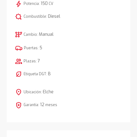
bolt
150
Potencia:
CV
comic_bubble
Diesel
Combustible:
auto_transmission
Manual
Cambio:
5
Puertas:
group
7
Plazas:
nest_eco_leaf
B
Etiqueta DGT:
location_on
Elche
Ubicación:
local_police
12
Garantía:
meses