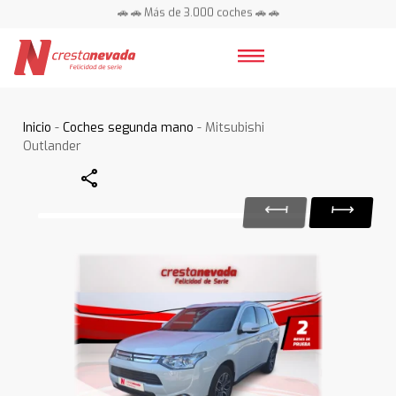
🚗 🚗 Más de 3.000 coches 🚗 🚗
📍 Centros en toda España ⭐
Inicio
-
Coches segunda mano
- Mitsubishi
Outlander
Share