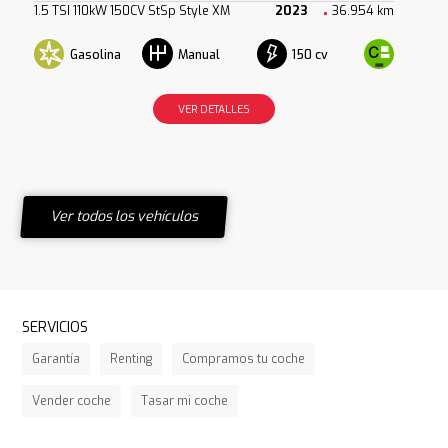
1.5 TSI 110kW 150CV StSp Style XM
2023
36.954 km
Gasolina
150 cv
Manual
VER DETALLES
Ver todos los vehículos
SERVICIOS
Garantía
Renting
Compramos tu coche
Vender coche
Tasar mi coche