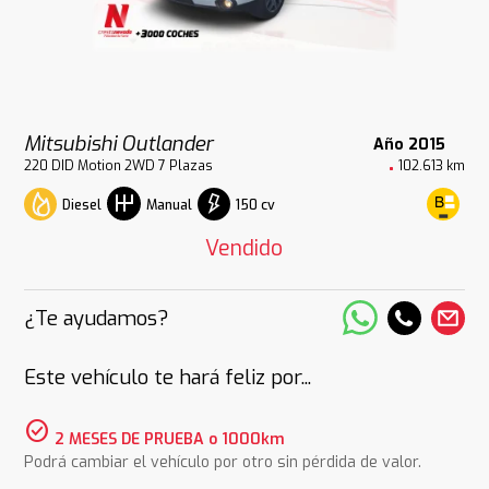
Mitsubishi Outlander
Año 2015
220 DID Motion 2WD 7 Plazas
102.613 km
Diesel
150 cv
Manual
Vendido
¿Te ayudamos?
Este vehículo te hará feliz por...
check_circle
2 MESES DE PRUEBA o 1000km
Podrá cambiar el vehículo por otro sin pérdida de valor.