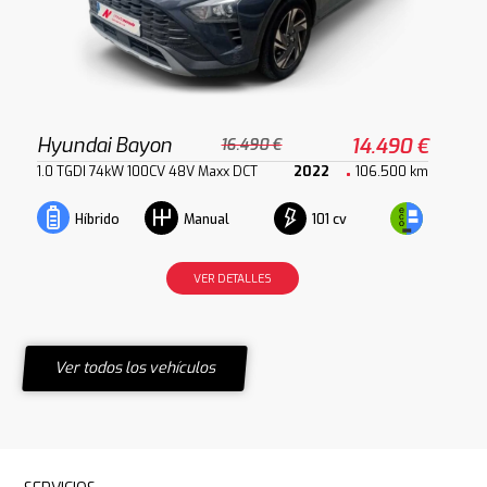
Hyundai Bayon
14.490 €
16.490 €
1.0 TGDI 74kW 100CV 48V Maxx DCT
2022
106.500 km
101 cv
Híbrido
Manual
VER DETALLES
Ver todos los vehículos