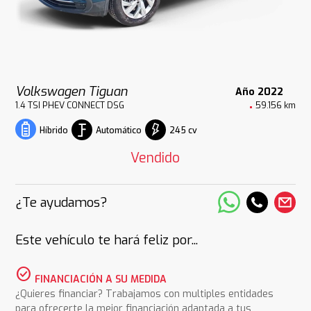
Volkswagen Tiguan
Año 2022
1.4 TSI PHEV CONNECT DSG
59.156 km
Automático
245 cv
Híbrido
Vendido
¿Te ayudamos?
Este vehículo te hará feliz por...
check_circle
FINANCIACIÓN A SU MEDIDA
¿Quieres financiar? Trabajamos con multiples entidades
para ofrecerte la mejor financiación adaptada a tus