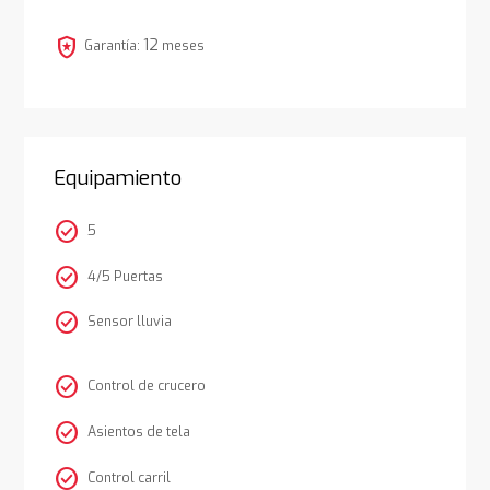
local_police
12
Garantía:
meses
Equipamiento
check_circle
5
check_circle
4/5 Puertas
check_circle
Sensor lluvia
check_circle
Control de crucero
check_circle
Asientos de tela
check_circle
Control carril