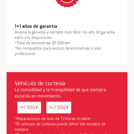
1+1 años de garantía
Amplía tu garantía y siéntete más libre. Un año de garantía
extra a tu disposición.
*Total de kilometraje 30.000 km
*No compatible para exceso de kilometraje o uso
profesional
Vehículo de cortesía
La comodidad y la tranquilidad de que siempre
estarás en movimiento
1+1 500 €
1+2 500 €
*Reparaciones de más de 72 horas en taller
*El vehículo de cortesía puede diferir del modelo de
compra