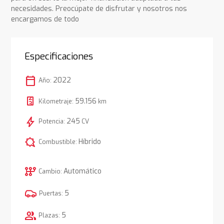
necesidades. Preocúpate de disfrutar y nosotros nos
encargamos de todo
Especificaciones
calendar_today
2022
Año:
59.156
Kilometraje:
km
bolt
245
Potencia:
CV
comic_bubble
Híbrido
Combustible:
auto_transmission
Automático
Cambio:
5
Puertas:
group
5
Plazas: