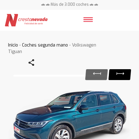
🚗 🚗 Más de 3.000 coches 🚗 🚗
📍 Centros en toda España ⭐
Inicio
-
Coches segunda mano
- Volkswagen
Tiguan
Share