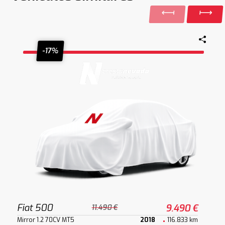
-17%
Fiat 500
9.490 €
11.490 €
Mirror 1.2 70CV MT5
2018
116.833 km