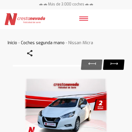
🚗 🚗 Más de 3.000 coches 🚗 🚗
📍 Centros en toda España ⭐
Inicio
-
Coches segunda mano
- Nissan Micra
Share