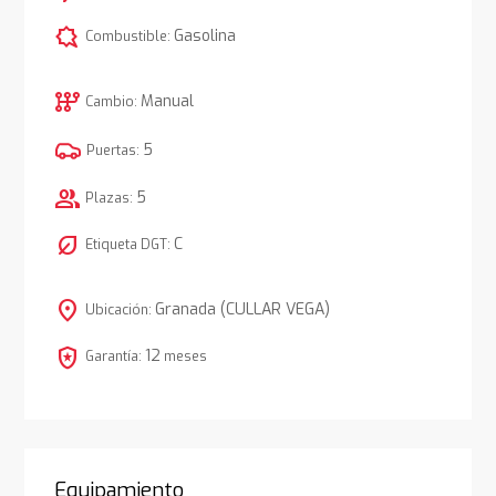
comic_bubble
Gasolina
Combustible:
auto_transmission
Manual
Cambio:
5
Puertas:
group
5
Plazas:
nest_eco_leaf
C
Etiqueta DGT:
location_on
Granada (CULLAR VEGA)
Ubicación:
local_police
12
Garantía:
meses
Equipamiento