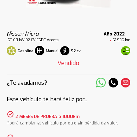
Nissan Micra
Año 2022
IGT 68 kW 92 CV E6DF Acenta
61.936 km
Gasolina
92 cv
Manual
Vendido
¿Te ayudamos?
Este vehículo te hará feliz por...
check_circle
2 MESES DE PRUEBA o 1000km
Podrá cambiar el vehículo por otro sin pérdida de valor.