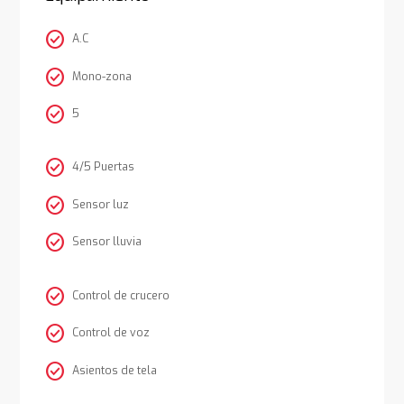
check_circle
A.C
check_circle
Mono-zona
check_circle
5
check_circle
4/5 Puertas
check_circle
Sensor luz
check_circle
Sensor lluvia
check_circle
Control de crucero
check_circle
Control de voz
check_circle
Asientos de tela