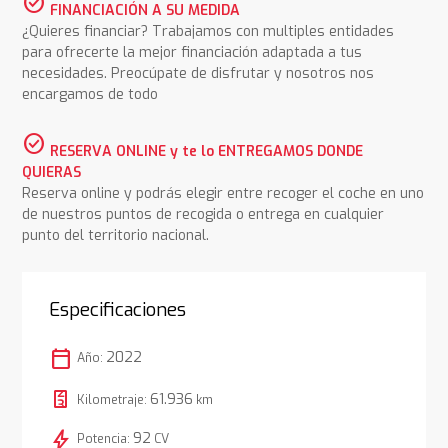
check_circle
FINANCIACIÓN A SU MEDIDA
¿Quieres financiar? Trabajamos con multiples entidades
para ofrecerte la mejor financiación adaptada a tus
necesidades. Preocúpate de disfrutar y nosotros nos
encargamos de todo
check_circle
RESERVA ONLINE y te lo ENTREGAMOS DONDE
QUIERAS
Reserva online y podrás elegir entre recoger el coche en uno
de nuestros puntos de recogida o entrega en cualquier
punto del territorio nacional.
Especificaciones
calendar_today
2022
Año:
61.936
Kilometraje:
km
bolt
92
Potencia:
CV