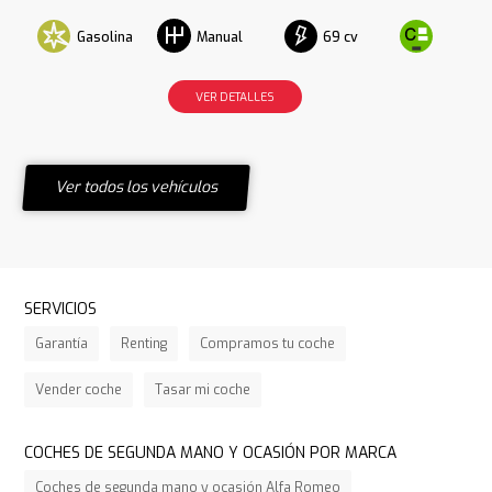
Gasolina
69 cv
Manual
VER DETALLES
Ver todos los vehículos
SERVICIOS
Garantía
Renting
Compramos tu coche
Vender coche
Tasar mi coche
COCHES DE SEGUNDA MANO Y OCASIÓN POR MARCA
Coches de segunda mano y ocasión Alfa Romeo