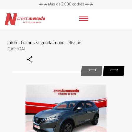
🚗 🚗 Más de 3.000 coches 🚗 🚗
📍 Centros en toda España ⭐
Inicio
-
Coches segunda mano
- Nissan
QASHQAI
Share