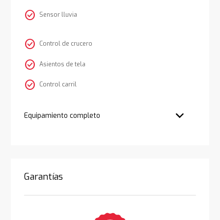
check_circle
Sensor lluvia
check_circle
Control de crucero
check_circle
Asientos de tela
check_circle
Control carril
Equipamiento completo
Garantías