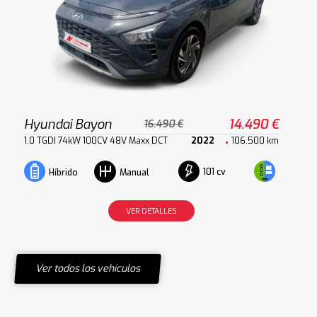
Hyundai Bayon
14.490 €
16.490 €
1.0 TGDI 74kW 100CV 48V Maxx DCT
2022
106.500 km
101 cv
Híbrido
Manual
VER DETALLES
Ver todos los vehículos