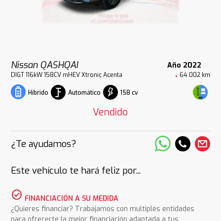
Nissan QASHQAI
Año 2022
DIGT 116kW 158CV mHEV Xtronic Acenta
64.002 km
Automático
158 cv
Híbrido
Vendido
¿Te ayudamos?
Este vehículo te hará feliz por...
check_circle
FINANCIACIÓN A SU MEDIDA
¿Quieres financiar? Trabajamos con multiples entidades
para ofrecerte la mejor financiación adaptada a tus