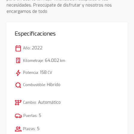
necesidades. Preocúpate de disfrutar y nosotros nos
encargamos de todo
Especificaciones
calendar_today
2022
Año:
64.002
Kilometraje:
km
bolt
158
Potencia:
CV
comic_bubble
Híbrido
Combustible:
auto_transmission
Automático
Cambio:
5
Puertas:
group
5
Plazas: