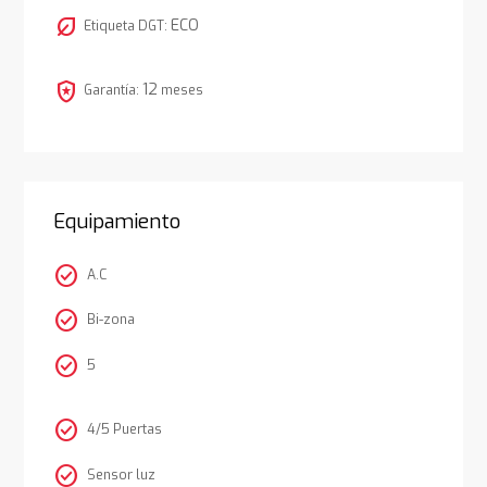
nest_eco_leaf
ECO
Etiqueta DGT:
local_police
12
Garantía:
meses
Equipamiento
check_circle
A.C
check_circle
Bi-zona
check_circle
5
check_circle
4/5 Puertas
check_circle
Sensor luz