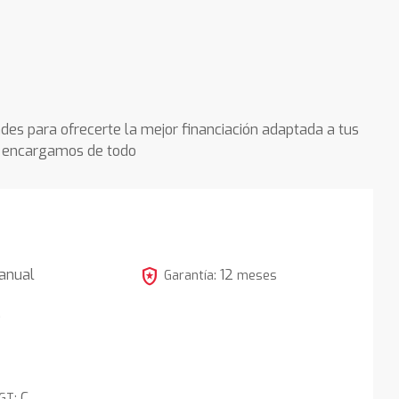
des para ofrecerte la mejor financiación adaptada a tus
os encargamos de todo
local_police
anual
12
Garantía:
meses
5
C
DGT: