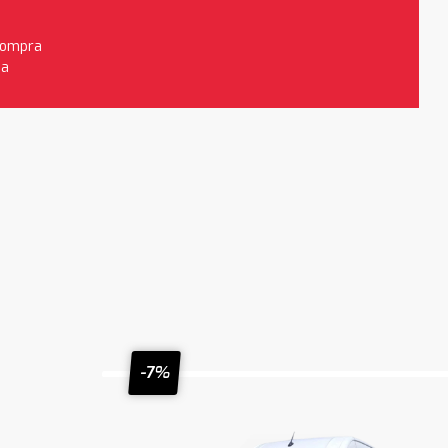
 compra
da
-7%