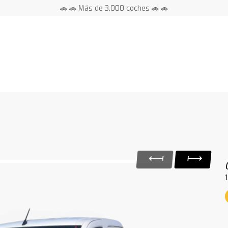
🚗 🚗 Más de 3.000 coches 🚗 🚗
📍 Centros en toda España ⭐