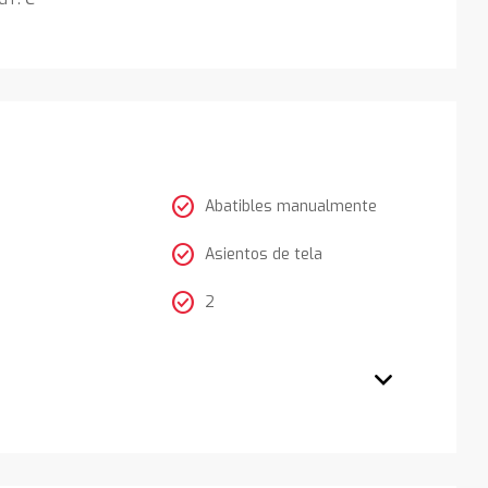
check_circle
Abatibles manualmente
check_circle
Asientos de tela
check_circle
2