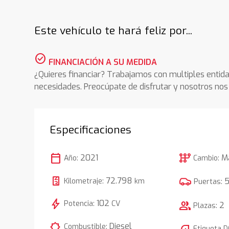
Este vehículo te hará feliz por...
check_circle
FINANCIACIÓN A SU MEDIDA
¿Quieres financiar? Trabajamos con multiples entida
necesidades. Preocúpate de disfrutar y nosotros n
Especificaciones
calendar_today
auto_transmission
2021
M
Año:
Cambio:
72.798
Kilometraje:
km
Puertas:
bolt
102
Potencia:
CV
group
2
Plazas:
comic_bubble
Diesel
Combustible:
Etiqueta 