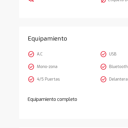
nest_eco_leaf
Equipamiento
check_circle
check_circle
A.C
USB
check_circle
check_circle
Mono-zona
Bluetooth
check_circle
check_circle
4/5 Puertas
Delantera
Equipamiento completo