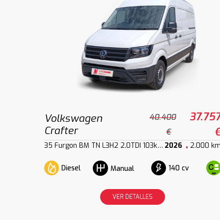
37.75
Volkswagen
40.400
Crafter
€
35 Furgon BM TN L3H2 2.0TDI 103kW140CV
2026
2.000 k
Diesel
140 cv
Manual
VER DETALLES