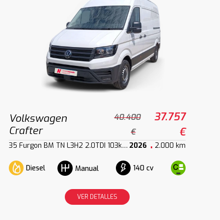
37.757
Volkswagen
40.400
Crafter
€
€
35 Furgon BM TN L3H2 2.0TDI 103kW140CV
2026
2.000 km
Diesel
140 cv
Manual
VER DETALLES