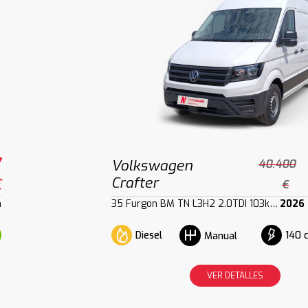
7
Volkswagen
40.400
Crafter
€
€
m
35 Furgon BM TN L3H2 2.0TDI 103kW140CV
2026
Diesel
140 
Manual
VER DETALLES