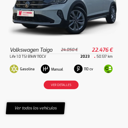
Volkswagen Taigo
22.476 €
24.050 €
Life 1.0 TSI 81kW 110CV
2023
50.137 km
Gasolina
110 cv
Manual
VER DETALLES
Ver todos los vehículos