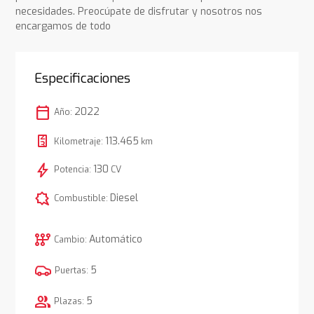
necesidades. Preocúpate de disfrutar y nosotros nos
encargamos de todo
Especificaciones
calendar_today
2022
Año:
113.465
Kilometraje:
km
bolt
130
Potencia:
CV
comic_bubble
Diesel
Combustible:
auto_transmission
Automático
Cambio:
5
Puertas:
group
5
Plazas: