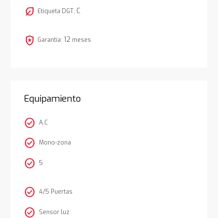
nest_eco_leaf
C
Etiqueta DGT:
local_police
12
Garantía:
meses
Equipamiento
check_circle
A.C
check_circle
Mono-zona
check_circle
5
check_circle
4/5 Puertas
check_circle
Sensor luz