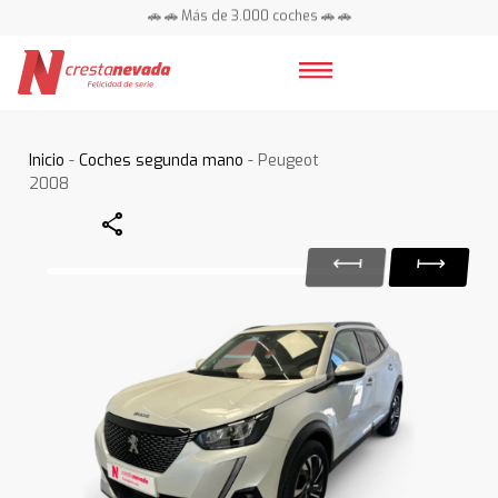
🚗 🚗 Más de 3.000 coches 🚗 🚗
📍 Centros en toda España ⭐
Inicio
-
Coches segunda mano
- Peugeot
2008
Share