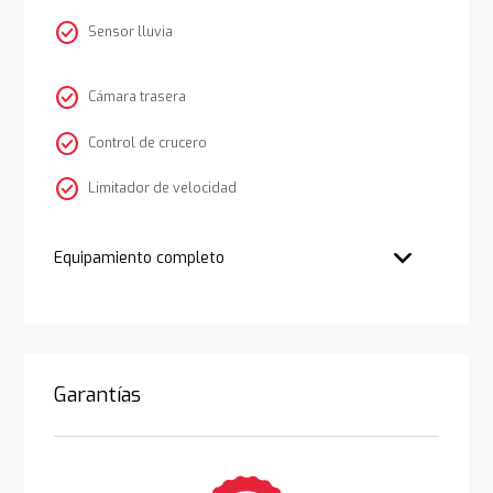
check_circle
Sensor lluvia
check_circle
Cámara trasera
check_circle
Control de crucero
check_circle
Limitador de velocidad
Equipamiento completo
Garantías