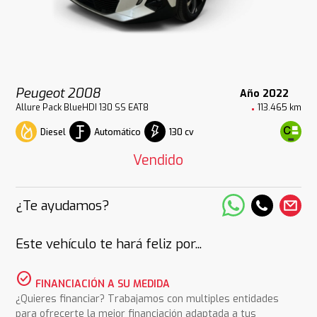
Peugeot 2008
Año 2022
Allure Pack BlueHDI 130 SS EAT8
113.465 km
Diesel
Automático
130 cv
Vendido
¿Te ayudamos?
Este vehículo te hará feliz por...
check_circle
FINANCIACIÓN A SU MEDIDA
¿Quieres financiar? Trabajamos con multiples entidades
para ofrecerte la mejor financiación adaptada a tus