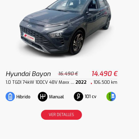
Hyundai Bayon
14.490 €
16.490 €
1.0 TGDI 74kW 100CV 48V Maxx DCT
2022
106.500 km
101 cv
Híbrido
Manual
VER DETALLES