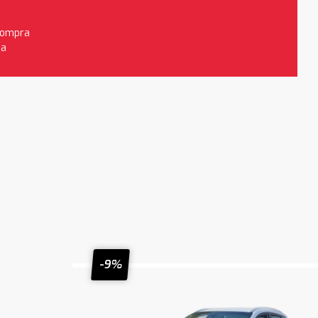
 compra
da
-9%