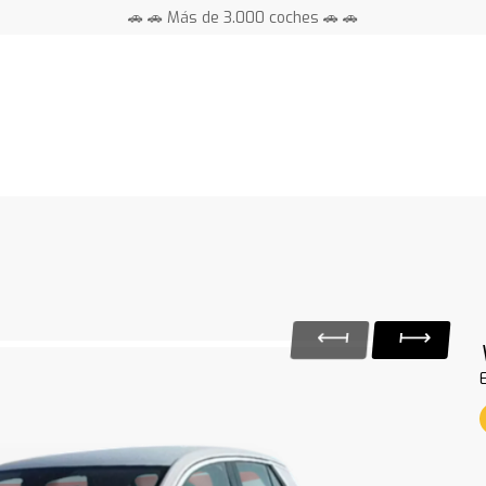
🚗 🚗 Más de 3.000 coches 🚗 🚗
📍 Centros en toda España ⭐