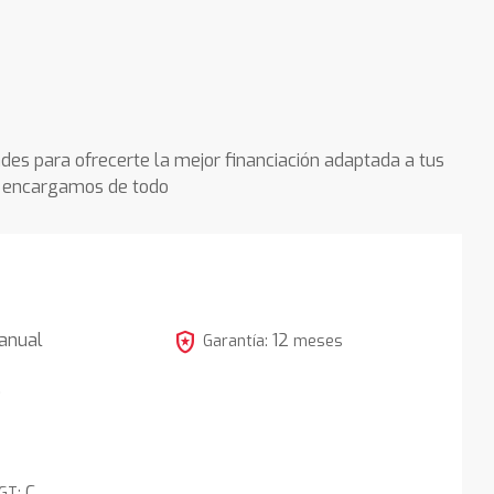
des para ofrecerte la mejor financiación adaptada a tus
os encargamos de todo
local_police
anual
12
Garantía:
meses
5
C
DGT: