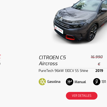
€
CITROEN C5
16.990
Aircross
m
€
PureTech 96kW 130CV SS Shine
2019
Gasolina
131
Manual
VER DETALLES