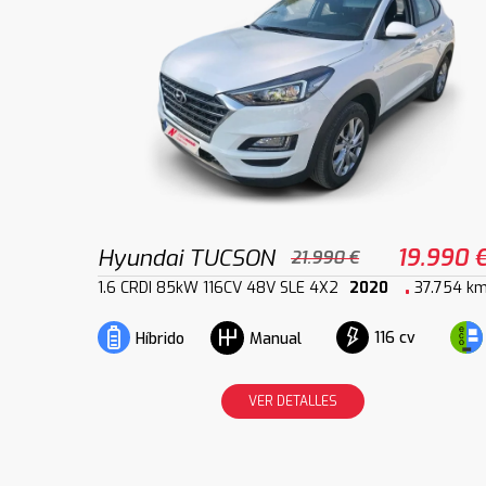
Hyundai TUCSON
19.990 
21.990 €
1.6 CRDI 85kW 116CV 48V SLE 4X2
2020
37.754 k
116 cv
Híbrido
Manual
VER DETALLES