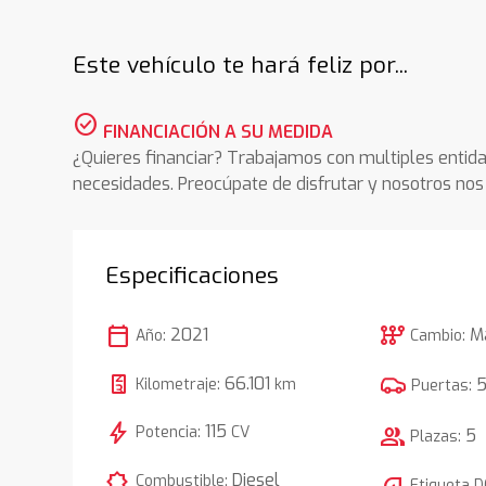
Este vehículo te hará feliz por...
check_circle
FINANCIACIÓN A SU MEDIDA
¿Quieres financiar? Trabajamos con multiples entida
necesidades. Preocúpate de disfrutar y nosotros n
Especificaciones
calendar_today
auto_transmission
2021
M
Año:
Cambio:
66.101
Kilometraje:
km
Puertas:
bolt
115
Potencia:
CV
group
5
Plazas:
comic_bubble
Diesel
Combustible:
Etiqueta 