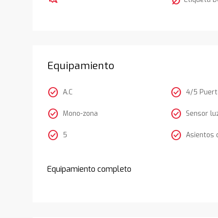
nest_eco_leaf
Equipamiento
check_circle
check_circle
A.C
4/5 Puer
check_circle
check_circle
Mono-zona
Sensor lu
check_circle
check_circle
5
Asientos 
Equipamiento completo