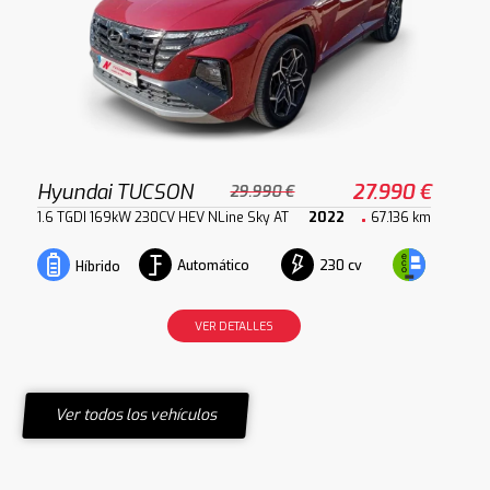
Hyundai TUCSON
27.990 €
29.990 €
1.6 TGDI 169kW 230CV HEV NLine Sky AT
2022
67.136 km
Automático
230 cv
Híbrido
VER DETALLES
Ver todos los vehículos