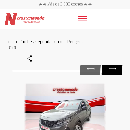
🚗 🚗 Más de 3.000 coches 🚗 🚗
📍 Centros en toda España ⭐
Inicio
-
Coches segunda mano
- Peugeot
3008
Share