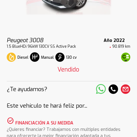
Peugeot 3008
Año 2022
1.5 BlueHDi 96kW 130CV SS Active Pack
90.819 km
Diesel
130 cv
Manual
Vendido
¿Te ayudamos?
Este vehículo te hará feliz por...
check_circle
FINANCIACIÓN A SU MEDIDA
¿Quieres financiar? Trabajamos con multiples entidades
para ofrecerte la mejor financiación adaptada a tus