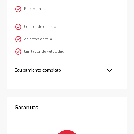
check_circle
Bluetooth
check_circle
Control de crucero
check_circle
Asientos de tela
check_circle
Limitador de velocidad
Equipamiento completo
Garantías