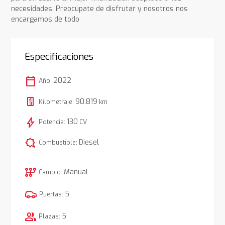
necesidades. Preocúpate de disfrutar y nosotros nos
encargamos de todo
Especificaciones
calendar_today
2022
Año:
90.819
Kilometraje:
km
bolt
130
Potencia:
CV
comic_bubble
Diesel
Combustible:
auto_transmission
Manual
Cambio:
5
Puertas:
group
5
Plazas: