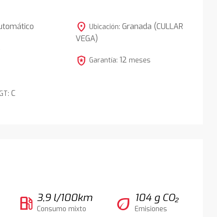
location_on
utomático
Granada (CULLAR
Ubicación:
VEGA)
5
local_police
12
Garantía:
meses
C
DGT:
3,9 l/100km
104 g CO₂
local_gas_station
eco
Consumo mixto
Emisiones