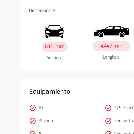
Dimensiones
4.447 mm
1.841 mm
Longitud
Anchura
Equipamiento
check_circle
check_circle
A.C
4/5 Puer
check_circle
check_circle
Bi-zona
Sensor lu
5
Sensor llu