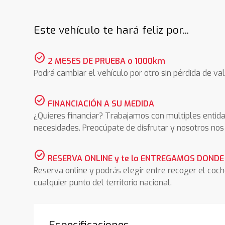
Este vehículo te hará feliz por...
check_circle
2 MESES DE PRUEBA o 1000km
Podrá cambiar el vehículo por otro sin pérdida de val
check_circle
FINANCIACIÓN A SU MEDIDA
¿Quieres financiar? Trabajamos con multiples entida
necesidades. Preocúpate de disfrutar y nosotros n
check_circle
RESERVA ONLINE y te lo ENTREGAMOS DONDE
Reserva online y podrás elegir entre recoger el coc
cualquier punto del territorio nacional.
Especificaciones