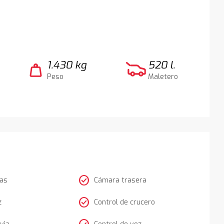
1.430 kg
520 l.
weight
Peso
Maletero
check_circle
tas
Cámara trasera
check_circle
z
Control de crucero
via
Control de voz