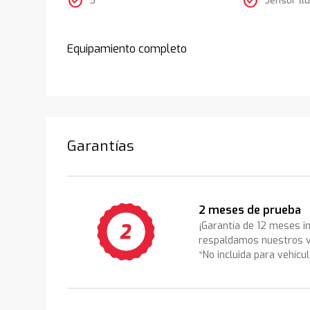
check_circle
check_circle
Equipamiento completo
Garantías
2 meses de prueba
¡Garantía de 12 meses i
respaldamos nuestros v
*No incluida para vehícu