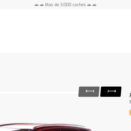
🚗 🚗 Más de 3.000 coches 🚗 🚗
📍 Centros en toda España ⭐