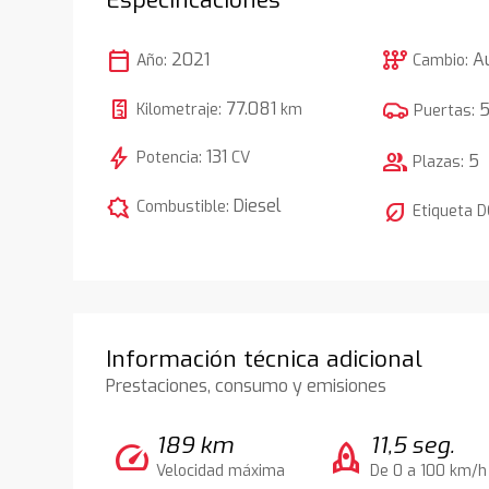
calendar_today
auto_transmission
2021
A
Año:
Cambio:
77.081
Kilometraje:
km
Puertas:
bolt
131
Potencia:
CV
group
5
Plazas:
comic_bubble
Diesel
Combustible:
nest_eco_leaf
Etiqueta 
Información técnica adicional
Prestaciones, consumo y emisiones
189 km
11,5 seg.
speed
rocket
Velocidad máxima
De 0 a 100 km/h