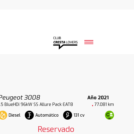
Peugeot 3008
Año 2021
1.5 BlueHDi 96kW SS Allure Pack EAT8
77.081 km
Diesel
Automático
131 cv
Reservado