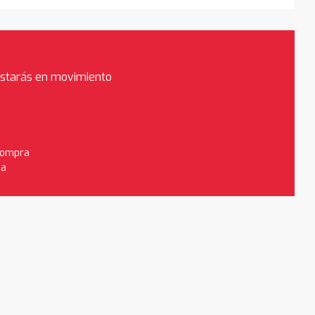
estarás en movimiento
 compra
da