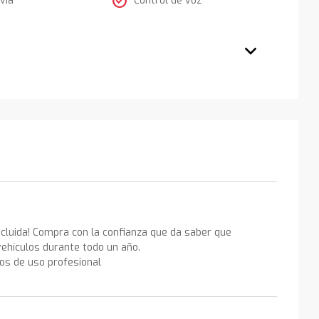
check_circle
ncluida! Compra con la confianza que da saber que
ehículos durante todo un año.
los de uso profesional