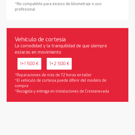
*No compatible para exceso de kilometraje o uso
profesional
Vehículo de cortesía
La comodidad y la tranquilidad de que siempre
estarás en movimiento
1+1 500 €
1+2 500 €
*Reparaciones de más de 72 horas en taller
*El vehículo de cortesía puede diferir del modelo de
compra
*Recogida y entrega en instalaciones de Crestanevada