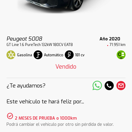
Peugeot 5008
Año 2020
GT Line 1.6 PureTech 132kW 180CV EAT8
71.951 km
Gasolina
Automático
181 cv
Vendido
¿Te ayudamos?
Este vehículo te hará feliz por...
check_circle
2 MESES DE PRUEBA o 1000km
Podrá cambiar el vehículo por otro sin pérdida de valor.