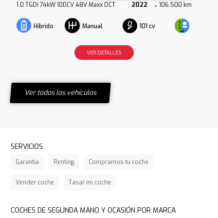
1.0 TGDI 74kW 100CV 48V Maxx DCT
2022
106.500 km
101 cv
Híbrido
Manual
VER DETALLES
Ver todos los vehículos
SERVICIOS
Garantía
Renting
Compramos tu coche
Vender coche
Tasar mi coche
COCHES DE SEGUNDA MANO Y OCASIÓN POR MARCA