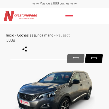
🚗 🚗 Más de 3.000 coches 🚗 🚗
📍 Centros en toda España ⭐
Inicio
-
Coches segunda mano
- Peugeot
5008
Share