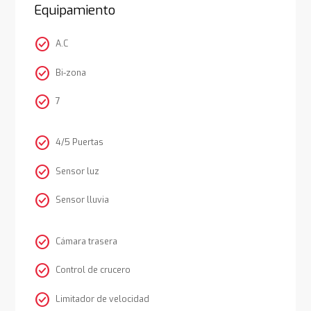
Equipamiento
check_circle
A.C
check_circle
Bi-zona
check_circle
7
check_circle
4/5 Puertas
check_circle
Sensor luz
check_circle
Sensor lluvia
check_circle
Cámara trasera
check_circle
Control de crucero
check_circle
Limitador de velocidad