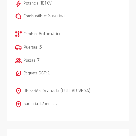
bolt
181
Potencia:
CV
comic_bubble
Gasolina
Combustible:
auto_transmission
Automático
Cambio:
5
Puertas:
group
7
Plazas:
nest_eco_leaf
C
Etiqueta DGT:
location_on
Granada (CULLAR VEGA)
Ubicación:
local_police
12
Garantía:
meses