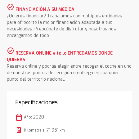
check_circle
FINANCIACIÓN A SU MEDIDA
¿Quieres financiar? Trabajamos con multiples entidades
para ofrecerte la mejor financiación adaptada a tus
necesidades. Preocúpate de disfrutar y nosotros nos
encargamos de todo
check_circle
RESERVA ONLINE y te lo ENTREGAMOS DONDE
QUIERAS
Reserva online y podrás elegir entre recoger el coche en uno
de nuestros puntos de recogida o entrega en cualquier
punto del territorio nacional.
Especificaciones
calendar_today
2020
Año:
71.951
Kilometraje:
km