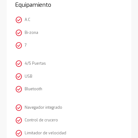
Equipamiento
check_circle
A.C
check_circle
Bi-zona
check_circle
7
check_circle
4/5 Puertas
check_circle
USB
check_circle
Bluetooth
check_circle
Navegador integrado
check_circle
Control de crucero
check_circle
Limitador de velocidad