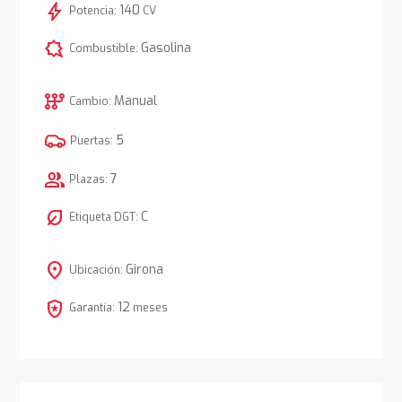
bolt
140
Potencia:
CV
comic_bubble
Gasolina
Combustible:
auto_transmission
Manual
Cambio:
5
Puertas:
group
7
Plazas:
nest_eco_leaf
C
Etiqueta DGT:
location_on
Girona
Ubicación:
local_police
12
Garantía:
meses