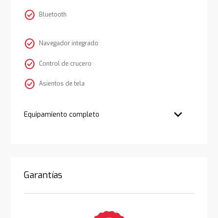
check_circle
Bluetooth
check_circle
Navegador integrado
check_circle
Control de crucero
check_circle
Asientos de tela
Equipamiento completo
Garantías