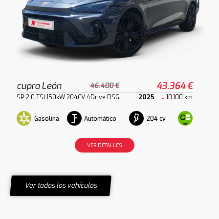
cupra León
43.364 €
46.400 €
SP 2.0 TSI 150kW 204CV 4Drive DSG
2025
10.100 km
Gasolina
Automático
204 cv
VER DETALLES
Ver todos los vehículos