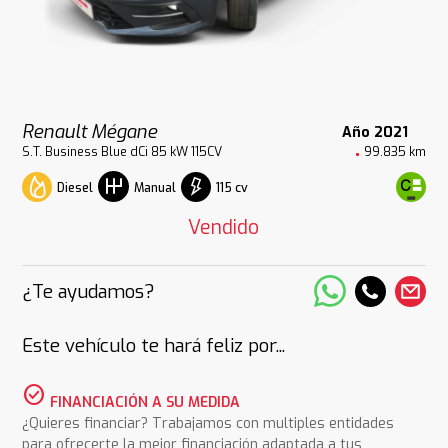
Renault Mégane
Año 2021
S.T. Business Blue dCi 85 kW 115CV
99.835 km
Diesel
115 cv
Manual
Vendido
¿Te ayudamos?
Este vehículo te hará feliz por...
check_circle
FINANCIACIÓN A SU MEDIDA
¿Quieres financiar? Trabajamos con multiples entidades
para ofrecerte la mejor financiación adaptada a tus