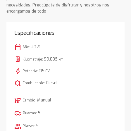
necesidades. Preocúpate de disfrutar y nosotros nos
encargamos de todo
Especificaciones
calendar_today
2021
Año:
99.835
Kilometraje:
km
bolt
115
Potencia:
CV
comic_bubble
Diesel
Combustible:
auto_transmission
Manual
Cambio:
5
Puertas:
group
5
Plazas: