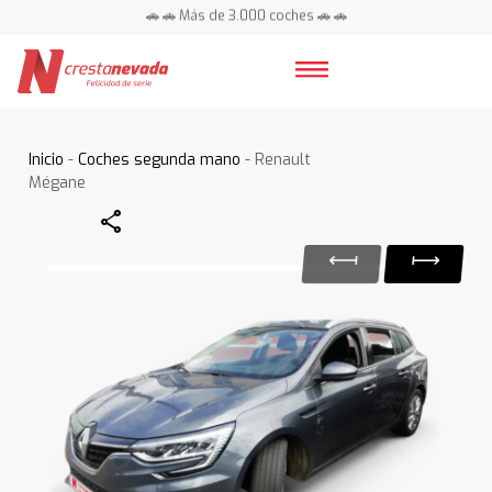
🚗 🚗 Más de 3.000 coches 🚗 🚗
📍 Centros en toda España ⭐
Inicio
-
Coches segunda mano
- Renault
Mégane
Share