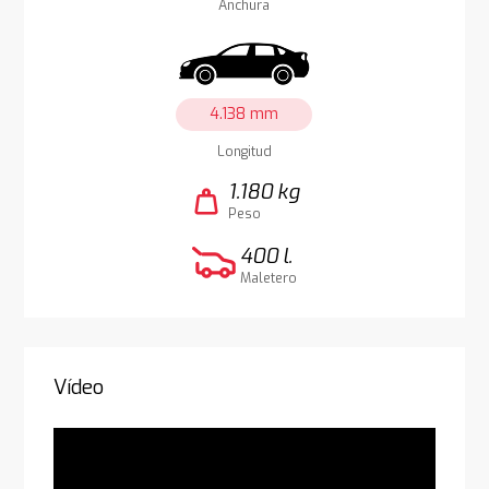
Anchura
4.138 mm
Longitud
1.180 kg
weight
Peso
400 l.
Maletero
Vídeo