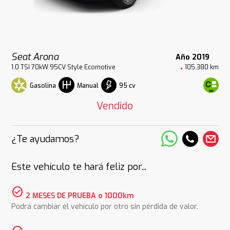
Seat Arona
Año 2019
1.0 TSI 70kW 95CV Style Ecomotive
105.380 km
Gasolina
95 cv
Manual
Vendido
¿Te ayudamos?
Este vehículo te hará feliz por...
check_circle
2 MESES DE PRUEBA o 1000km
Podrá cambiar el vehículo por otro sin pérdida de valor.