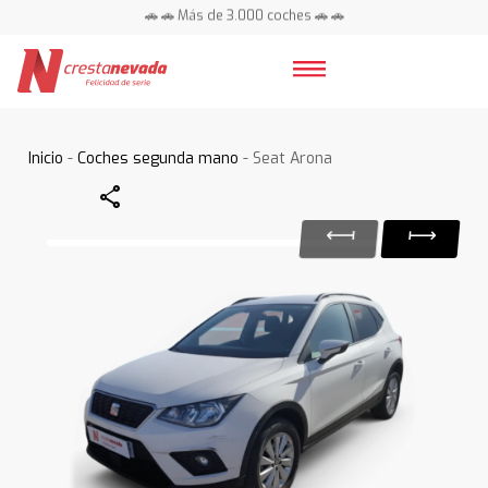
🚗 🚗 Más de 3.000 coches 🚗 🚗
📍 Centros en toda España ⭐
Inicio
-
Coches segunda mano
- Seat Arona
Share