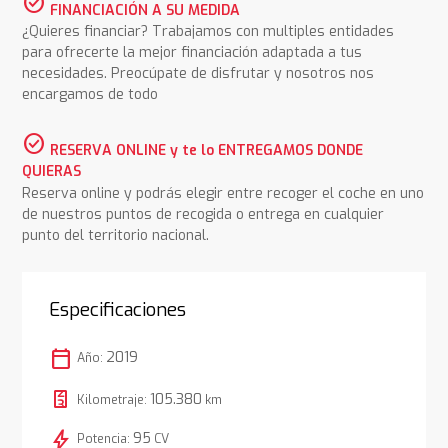
check_circle
FINANCIACIÓN A SU MEDIDA
¿Quieres financiar? Trabajamos con multiples entidades
para ofrecerte la mejor financiación adaptada a tus
necesidades. Preocúpate de disfrutar y nosotros nos
encargamos de todo
check_circle
RESERVA ONLINE y te lo ENTREGAMOS DONDE
QUIERAS
Reserva online y podrás elegir entre recoger el coche en uno
de nuestros puntos de recogida o entrega en cualquier
punto del territorio nacional.
Especificaciones
calendar_today
2019
Año:
105.380
Kilometraje:
km
bolt
95
Potencia:
CV