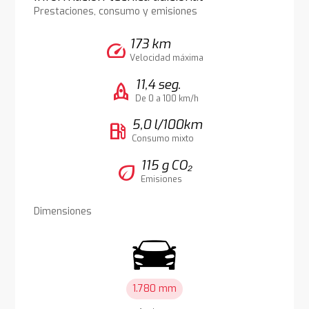
Prestaciones, consumo y emisiones
173 km
speed
Velocidad máxima
11,4 seg.
rocket
De 0 a 100 km/h
5,0 l/100km
local_gas_station
Consumo mixto
115 g CO₂
eco
Emisiones
Dimensiones
1.780 mm