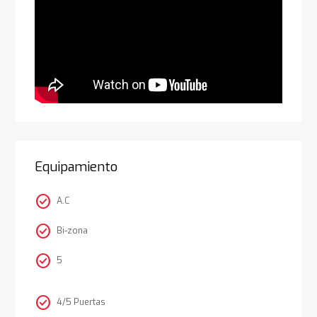
Equipamiento
check_circle
A.C
check_circle
Bi-zona
check_circle
5
check_circle
4/5 Puertas