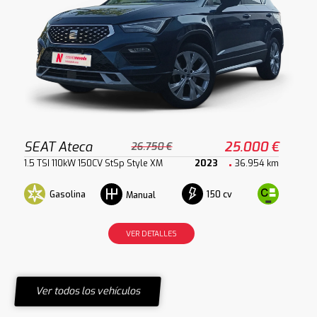
SEAT Ateca
25.000 €
26.750 €
1.5 TSI 110kW 150CV StSp Style XM
2023
36.954 km
Gasolina
150 cv
Manual
VER DETALLES
Ver todos los vehículos