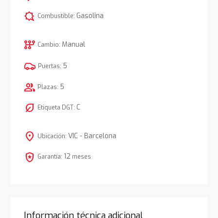
comic_bubble
Gasolina
Combustible:
auto_transmission
Manual
Cambio:
5
Puertas:
group
5
Plazas:
nest_eco_leaf
C
Etiqueta DGT:
location_on
VIC - Barcelona
Ubicación:
local_police
12
Garantía:
meses
Información técnica adicional