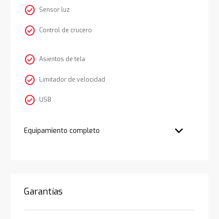
check_circle
Sensor luz
check_circle
Control de crucero
check_circle
Asientos de tela
check_circle
Limitador de velocidad
check_circle
USB
Equipamiento completo
Garantías