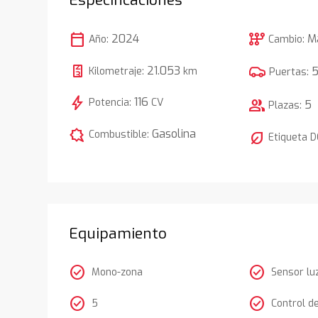
calendar_today
auto_transmission
2024
M
Año:
Cambio:
21.053
Kilometraje:
km
Puertas:
bolt
116
Potencia:
CV
group
5
Plazas:
comic_bubble
Gasolina
Combustible:
nest_eco_leaf
Etiqueta 
Equipamiento
check_circle
check_circle
Mono-zona
Sensor lu
check_circle
check_circle
5
Control d