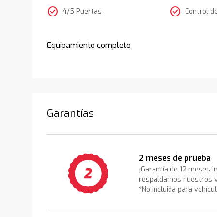
check_circle
check_circle
4/5 Puertas
Control d
Equipamiento completo
Garantías
2 meses de prueba
¡Garantía de 12 meses i
respaldamos nuestros v
*No incluida para vehícu