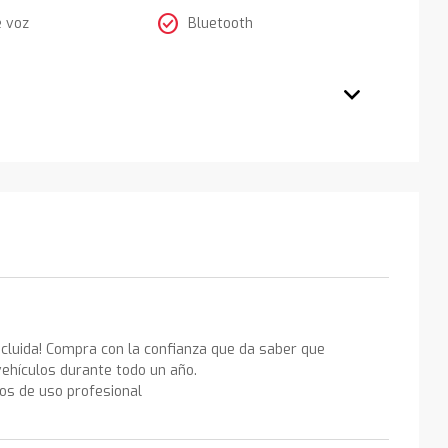
check_circle
e voz
Bluetooth
ncluida! Compra con la confianza que da saber que
ehículos durante todo un año.
los de uso profesional