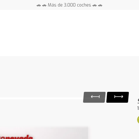
🚗 🚗 Más de 3.000 coches 🚗 🚗
📍 Centros en toda España ⭐