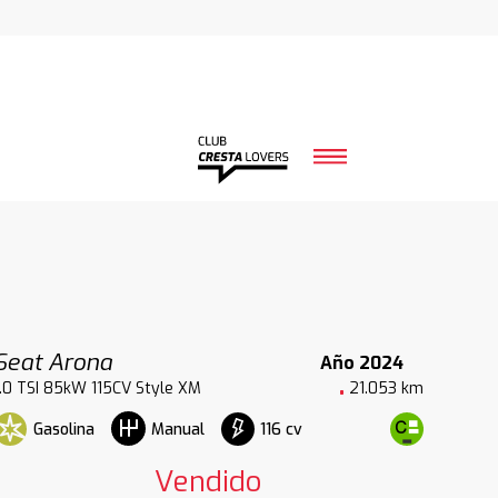
Seat Arona
Año 2024
1.0 TSI 85kW 115CV Style XM
21.053 km
Gasolina
116 cv
Manual
Vendido