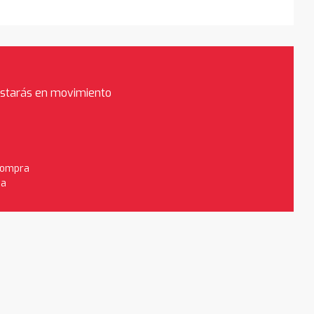
estarás en movimiento
 compra
da