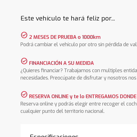
Este vehículo te hará feliz por...
check_circle
2 MESES DE PRUEBA o 1000km
Podrá cambiar el vehículo por otro sin pérdida de val
check_circle
FINANCIACIÓN A SU MEDIDA
¿Quieres financiar? Trabajamos con multiples entida
necesidades. Preocúpate de disfrutar y nosotros n
check_circle
RESERVA ONLINE y te lo ENTREGAMOS DONDE
Reserva online y podrás elegir entre recoger el coc
cualquier punto del territorio nacional.
Especificaciones