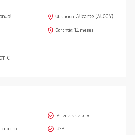
location_on
anual
Alicante (ALCOY)
Ubicación:
local_police
12
5
Garantía:
meses
C
DGT:
check_circle
z
Asientos de tela
check_circle
e crucero
USB