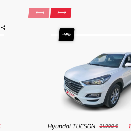
-9%
€
Hyundai TUCSON
21.990 €