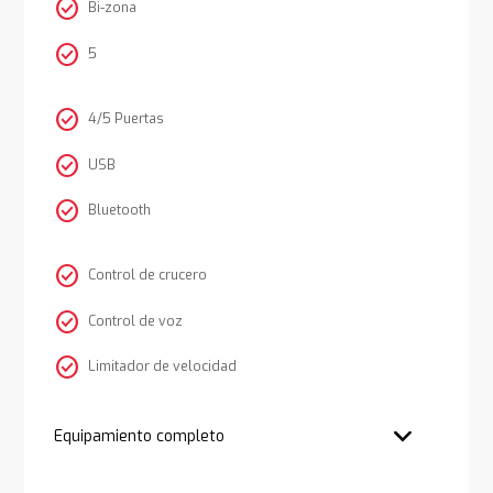
check_circle
Bi-zona
check_circle
5
check_circle
4/5 Puertas
check_circle
USB
check_circle
Bluetooth
check_circle
Control de crucero
check_circle
Control de voz
check_circle
Limitador de velocidad
Equipamiento completo