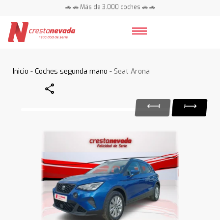
🚗 🚗 Más de 3.000 coches 🚗 🚗
📍 Centros en toda España ⭐
Inicio
-
Coches segunda mano
- Seat Arona
Share