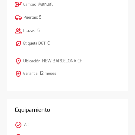
auto_transmission
Manual
Cambio:
5
Puertas:
group
5
Plazas:
nest_eco_leaf
C
Etiqueta DGT:
location_on
NEW BARCELONA CH
Ubicación:
local_police
12
Garantía:
meses
Equipamiento
check_circle
A.C