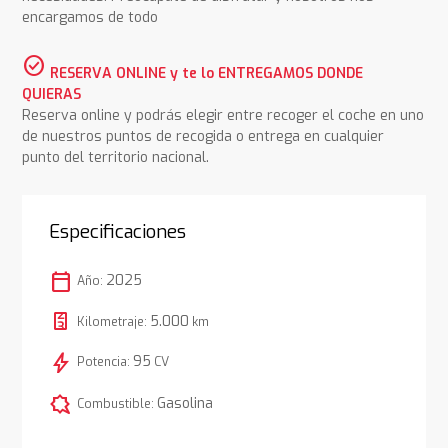
encargamos de todo
check_circle
RESERVA ONLINE y te lo ENTREGAMOS DONDE
QUIERAS
Reserva online y podrás elegir entre recoger el coche en uno
de nuestros puntos de recogida o entrega en cualquier
punto del territorio nacional.
Especificaciones
calendar_today
2025
Año:
5.000
Kilometraje:
km
bolt
95
Potencia:
CV
comic_bubble
Gasolina
Combustible: