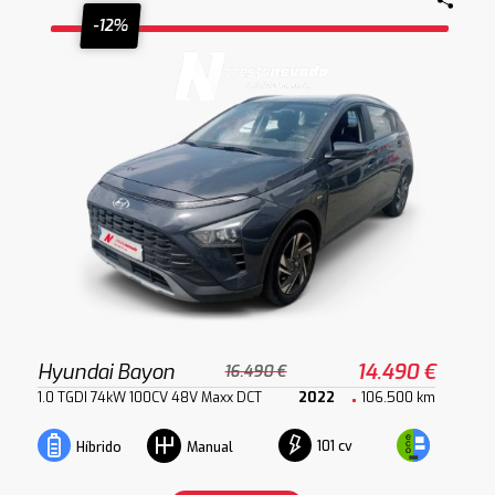
-12%
Hyundai Bayon
14.490 €
16.490 €
1.0 TGDI 74kW 100CV 48V Maxx DCT
2022
106.500 km
101 cv
Híbrido
Manual