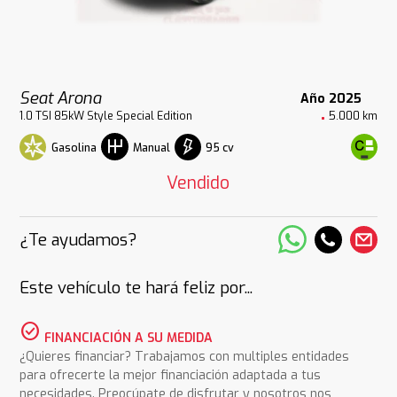
Seat Arona
Año 2025
1.0 TSI 85kW Style Special Edition
5.000 km
Gasolina
95 cv
Manual
Vendido
¿Te ayudamos?
Este vehículo te hará feliz por...
check_circle
FINANCIACIÓN A SU MEDIDA
¿Quieres financiar? Trabajamos con multiples entidades
para ofrecerte la mejor financiación adaptada a tus
necesidades. Preocúpate de disfrutar y nosotros nos