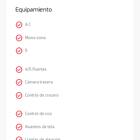
Equipamiento
check_circle
A.C
check_circle
Mono-zona
check_circle
5
check_circle
4/5 Puertas
check_circle
Cámara trasera
check_circle
Control de crucero
check_circle
Control de voz
check_circle
Asientos de tela
Llantas de aleación