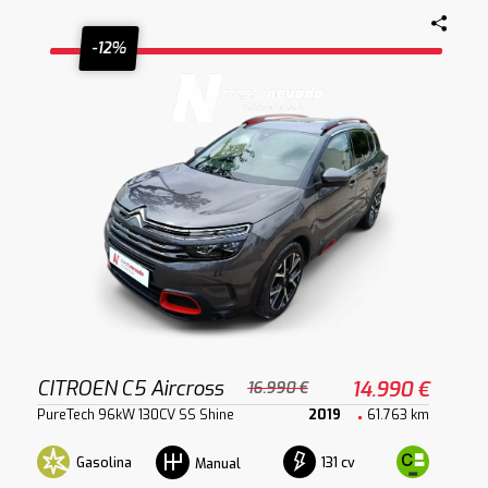
-12%
CITROEN C5 Aircross
14.990 €
16.990 €
PureTech 96kW 130CV SS Shine
2019
61.763 km
Gasolina
131 cv
Manual