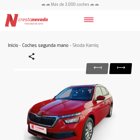
🚗 🚗 Más de 3.000 coches 🚗 🚗
📍 Centros en toda España ⭐
Inicio
-
Coches segunda mano
- Skoda Kamiq
Share