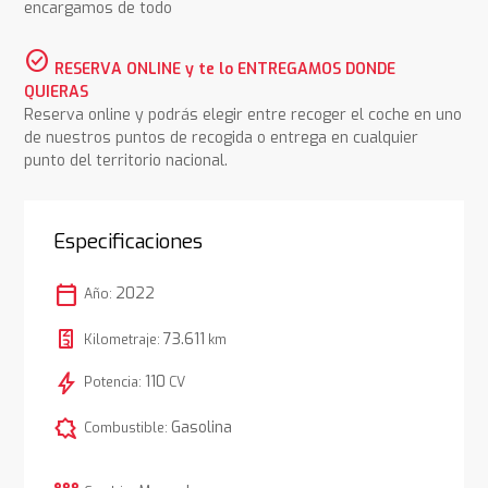
encargamos de todo
check_circle
RESERVA ONLINE y te lo ENTREGAMOS DONDE
QUIERAS
Reserva online y podrás elegir entre recoger el coche en uno
de nuestros puntos de recogida o entrega en cualquier
punto del territorio nacional.
Especificaciones
calendar_today
2022
Año:
73.611
Kilometraje:
km
bolt
110
Potencia:
CV
comic_bubble
Gasolina
Combustible: