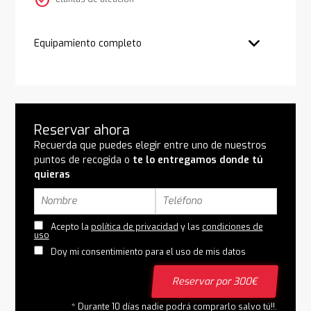
check_circle
Equipamiento completo
Reservar ahora
Recuerda que puedes elegir entre uno de nuestros
puntos de recogida o
te lo entregamos donde tú
quieras
Acepto la
política de privacidad
y las
condiciones de
uso
Doy mi consentimiento para el uso de mis datos
Reservar por 300€
* Durante 10 días nadie podrá comprarlo salvo tú!!.