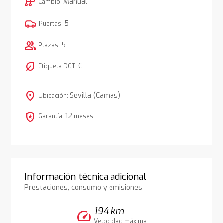
auto_transmission
Manual
Cambio:
5
Puertas:
group
5
Plazas:
nest_eco_leaf
C
Etiqueta DGT:
location_on
Sevilla (Camas)
Ubicación:
local_police
12
Garantía:
meses
Información técnica adicional
Prestaciones, consumo y emisiones
194 km
speed
Velocidad máxima