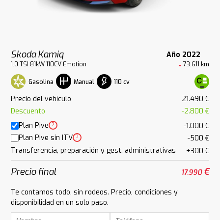
Skoda Kamiq
Año 2022
1.0 TSI 81kW 110CV Emotion
73.611 km
Gasolina
110 cv
Manual
Precio del vehículo
21.490 €
Descuento
-2.800 €
Plan Pive
?
-1.000 €
Plan Pive sin ITV
?
-500 €
Transferencia, preparación y gest. administrativas
+300 €
Precio final
€
17.990
Te contamos todo, sin rodeos. Precio, condiciones y
disponibilidad en un solo paso.