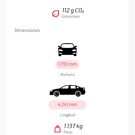
112 g CO₂
eco
Emisiones
Dimensiones
1.793 mm
Anchura
4.241 mm
Longitud
1.137 kg
weight
Peso