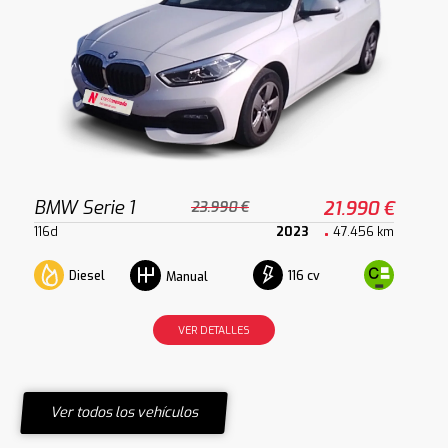
BMW Serie 1
21.990 €
23.990 €
116d
2023
47.456 km
Diesel
116 cv
Manual
VER DETALLES
Ver todos los vehículos