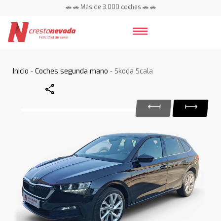
🚗 🚗 Más de 3.000 coches 🚗 🚗
📍 Centros en toda España ⭐
Inicio
-
Coches segunda mano
- Skoda Scala
Share