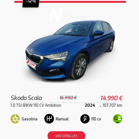
-12%
Skoda Scala
14.990 €
16.990 €
1.0 TSI 81KW 110 CV Ambition
2024
107.707 km
Gasolina
110 cv
Manual
VER DETALLES