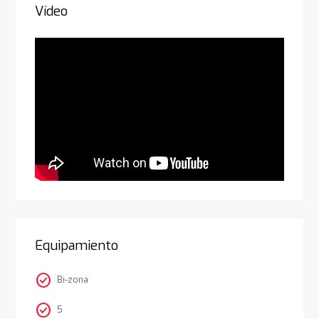
Vídeo
Equipamiento
check_circle
Bi-zona
check_circle
5