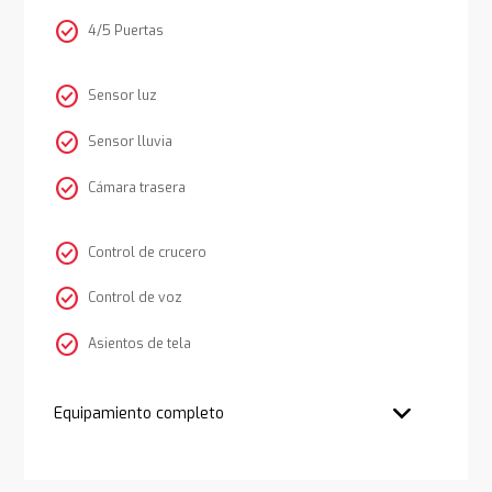
check_circle
4/5 Puertas
check_circle
Sensor luz
check_circle
Sensor lluvia
check_circle
Cámara trasera
check_circle
Control de crucero
check_circle
Control de voz
check_circle
Asientos de tela
Equipamiento completo