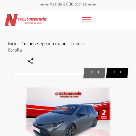
🚗 🚗 Más de 3.000 coches 🚗 🚗
📍 Centros en toda España ⭐
Inicio
-
Coches segunda mano
- Toyota
Corolla
Share