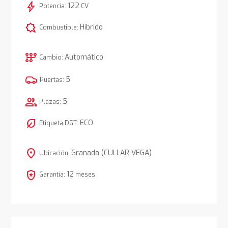
bolt
122
Potencia:
CV
comic_bubble
Híbrido
Combustible:
auto_transmission
Automático
Cambio:
5
Puertas:
group
5
Plazas:
nest_eco_leaf
ECO
Etiqueta DGT:
location_on
Granada (CULLAR VEGA)
Ubicación:
local_police
12
Garantía:
meses