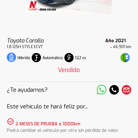
Toyota Corolla
Año 2021
1.8 125H STYLE ECVT
46.901 km
Automático
122 cv
Híbrido
Vendido
¿Te ayudamos?
Este vehículo te hará feliz por...
check_circle
2 MESES DE PRUEBA o 1000km
Podrá cambiar el vehículo por otro sin pérdida de valor.