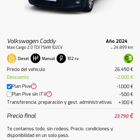
Volkswagen Caddy
Año 2024
Maxi Cargo 2.0 TDI 75kW 102CV
24.899 km
Diesel
102 cv
Manual
Precio del vehículo
26.490 €
Descuento
-2.000 €
Plan Pive
?
-1.000 €
Plan Pive sin ITV
?
-500 €
Transferencia, preparación y gest. administrativas
+300 €
Precio final
€
23.790
Te contamos todo, sin rodeos. Precio, condiciones y
disponibilidad en un solo paso.