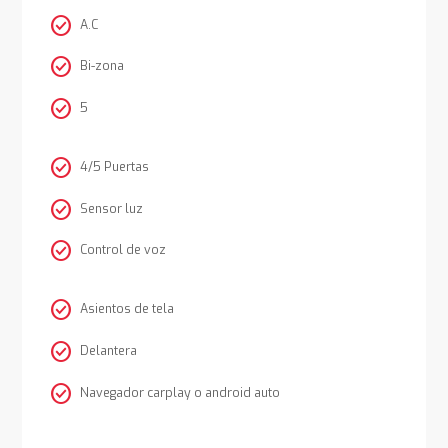
check_circle
A.C
check_circle
Bi-zona
check_circle
5
check_circle
4/5 Puertas
check_circle
Sensor luz
check_circle
Control de voz
check_circle
Asientos de tela
check_circle
Delantera
check_circle
Navegador carplay o android auto