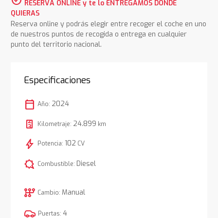
RESERVA ONLINE y te lo ENTREGAMOS DONDE
QUIERAS
Reserva online y podrás elegir entre recoger el coche en uno
de nuestros puntos de recogida o entrega en cualquier
punto del territorio nacional.
Especificaciones
calendar_today
2024
Año:
24.899
Kilometraje:
km
bolt
102
Potencia:
CV
comic_bubble
Diesel
Combustible:
auto_transmission
Manual
Cambio:
4
Puertas: