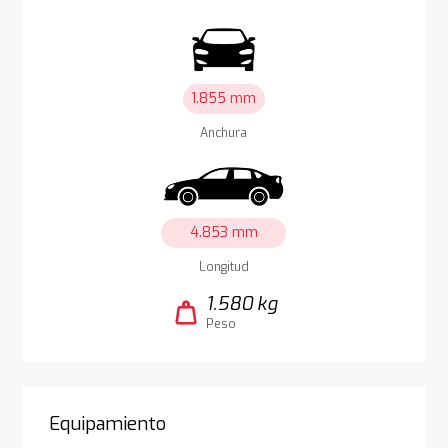
1.855 mm
Anchura
4.853 mm
Longitud
1.580 kg
weight
Peso
Equipamiento