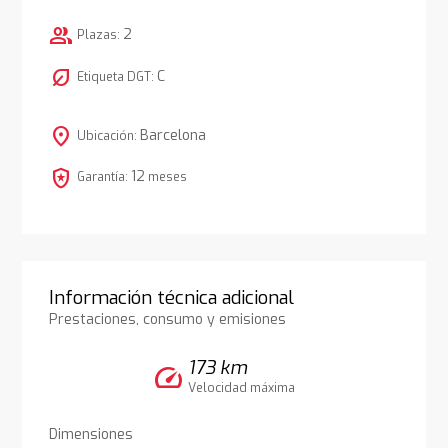
group
2
Plazas:
nest_eco_leaf
C
Etiqueta DGT:
location_on
Barcelona
Ubicación:
local_police
12
Garantía:
meses
Información técnica adicional
Prestaciones, consumo y emisiones
173 km
speed
Velocidad máxima
Dimensiones