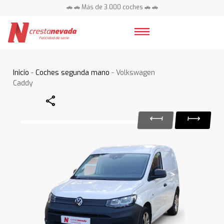
🚗 🚗 Más de 3.000 coches 🚗 🚗
📍 Centros en toda España ⭐
Inicio
-
Coches segunda mano
- Volkswagen
Caddy
Share