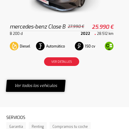
mercedes-benz Clase B
25.990 €
27.990 €
B 200 d
2022
28.512 km
Diesel
Automático
150 cv
VER DETALLES
Ver todos los vehículos
SERVICIOS
Garantía
Renting
Compramos tu coche