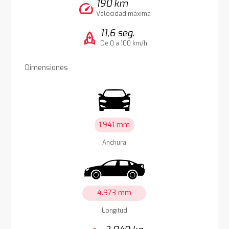
190 km
speed
Velocidad máxima
11,6 seg.
rocket
De 0 a 100 km/h
Dimensiones
1.941 mm
Anchura
4.973 mm
Longitud