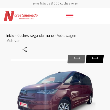
🚗 🚗 Más de 3.000 coches 🚗 🚗
📍 Centros en toda España ⭐
Inicio
-
Coches segunda mano
- Volkswagen
Multivan
Share