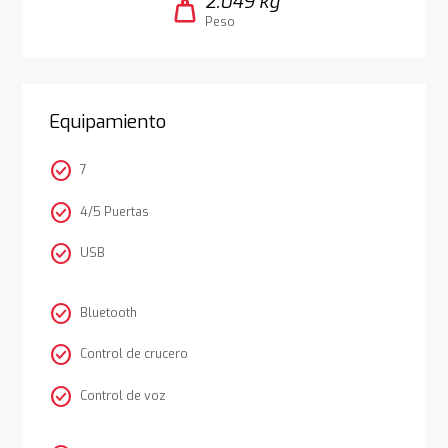
2.049 kg
weight
Peso
Equipamiento
check_circle
7
check_circle
4/5 Puertas
check_circle
USB
check_circle
Bluetooth
check_circle
Control de crucero
check_circle
Control de voz