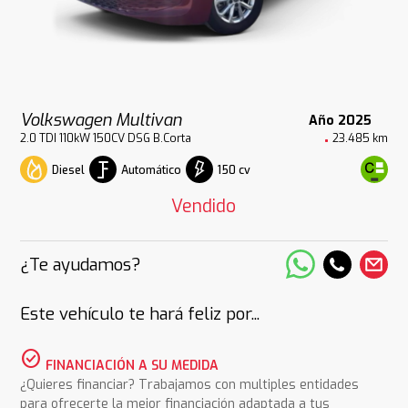
Volkswagen Multivan
Año 2025
2.0 TDI 110kW 150CV DSG B.Corta
23.485 km
Diesel
Automático
150 cv
Vendido
¿Te ayudamos?
Este vehículo te hará feliz por...
check_circle
FINANCIACIÓN A SU MEDIDA
¿Quieres financiar? Trabajamos con multiples entidades
para ofrecerte la mejor financiación adaptada a tus