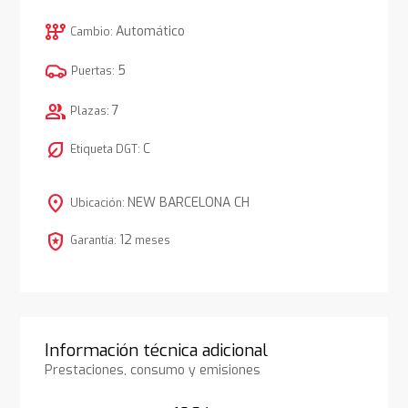
auto_transmission
Automático
Cambio:
5
Puertas:
group
7
Plazas:
nest_eco_leaf
C
Etiqueta DGT:
location_on
NEW BARCELONA CH
Ubicación:
local_police
12
Garantía:
meses
Información técnica adicional
Prestaciones, consumo y emisiones