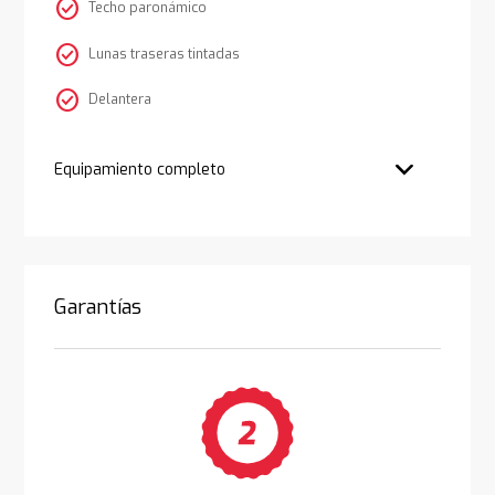
check_circle
Techo paronámico
check_circle
Lunas traseras tintadas
check_circle
Delantera
Equipamiento completo
Garantías