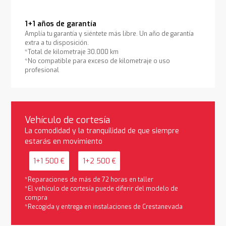
1+1 años de garantía
Amplía tu garantía y siéntete más libre. Un año de garantía
extra a tu disposición.
*Total de kilometraje 30.000 km
*No compatible para exceso de kilometraje o uso
profesional
Vehículo de cortesía
La comodidad y la tranquilidad de que siempre
estarás en movimiento
1+1 500 €
1+2 500 €
*Reparaciones de más de 72 horas en taller
*El vehículo de cortesía puede diferir del modelo de
compra
*Recogida y entrega en instalaciones de Crestanevada