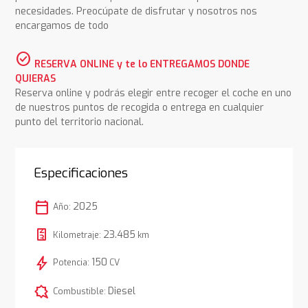
necesidades. Preocúpate de disfrutar y nosotros nos
encargamos de todo
check_circle
RESERVA ONLINE y te lo ENTREGAMOS DONDE
QUIERAS
Reserva online y podrás elegir entre recoger el coche en uno
de nuestros puntos de recogida o entrega en cualquier
punto del territorio nacional.
Especificaciones
calendar_today
2025
Año:
23.485
Kilometraje:
km
bolt
150
Potencia:
CV
comic_bubble
Diesel
Combustible: