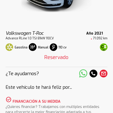
Volkswagen T-Roc
Año 2021
Advance RLine 1.0 TSI 81kW 110CV
71.092 km
Gasolina
110 cv
Manual
Reservado
¿Te ayudamos?
Este vehículo te hará feliz por...
check_circle
FINANCIACIÓN A SU MEDIDA
¿Quieres financiar? Trabajamos con multiples entidades
para ofrecerte la mejor financiación adaptada a tus