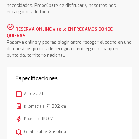
necesidades. Preocúpate de disfrutar y nosotros nos
encargamos de todo
check_circle
RESERVA ONLINE y te lo ENTREGAMOS DONDE
QUIERAS
Reserva online y podrás elegir entre recoger el coche en uno
de nuestros puntos de recogida o entrega en cualquier
punto del territorio nacional.
Especificaciones
calendar_today
2021
Año:
71.092
Kilometraje:
km
bolt
110
Potencia:
CV
comic_bubble
Gasolina
Combustible: