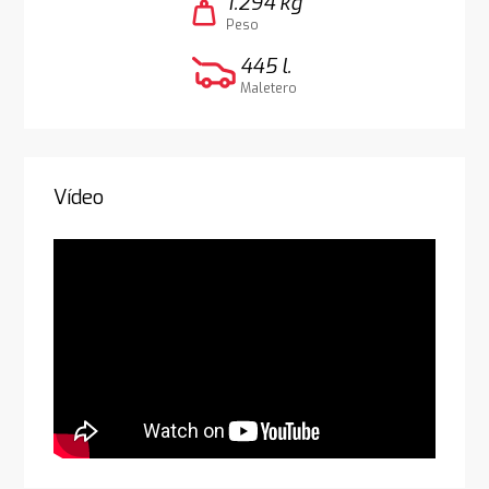
1.294 kg
weight
Peso
445 l.
Maletero
Vídeo