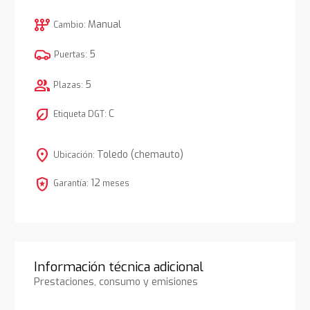
auto_transmission
Manual
Cambio:
5
Puertas:
group
5
Plazas:
nest_eco_leaf
C
Etiqueta DGT:
location_on
Toledo (chemauto)
Ubicación:
local_police
12
Garantía:
meses
Información técnica adicional
Prestaciones, consumo y emisiones