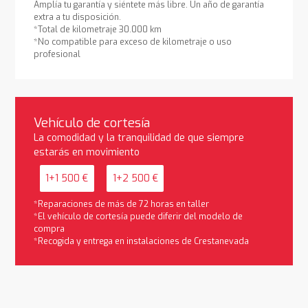
Amplía tu garantía y siéntete más libre. Un año de garantía
extra a tu disposición.
*Total de kilometraje 30.000 km
*No compatible para exceso de kilometraje o uso
profesional
Vehículo de cortesía
La comodidad y la tranquilidad de que siempre
estarás en movimiento
1+1 500 €
1+2 500 €
*Reparaciones de más de 72 horas en taller
*El vehículo de cortesía puede diferir del modelo de
compra
*Recogida y entrega en instalaciones de Crestanevada