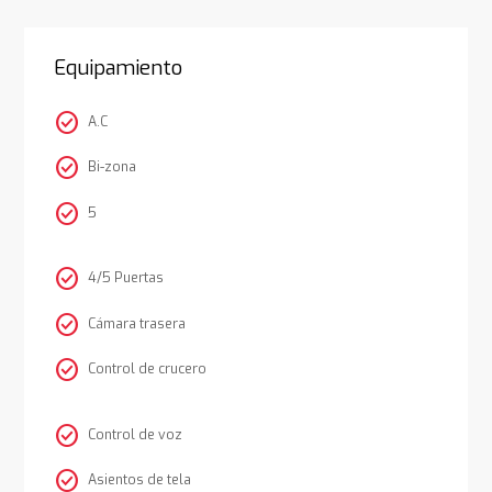
Equipamiento
check_circle
A.C
check_circle
Bi-zona
check_circle
5
check_circle
4/5 Puertas
check_circle
Cámara trasera
check_circle
Control de crucero
check_circle
Control de voz
check_circle
Asientos de tela