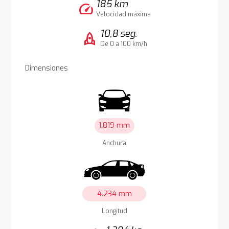
185 km
speed
Velocidad máxima
10,8 seg.
rocket
De 0 a 100 km/h
Dimensiones
1.819 mm
Anchura
4.234 mm
Longitud