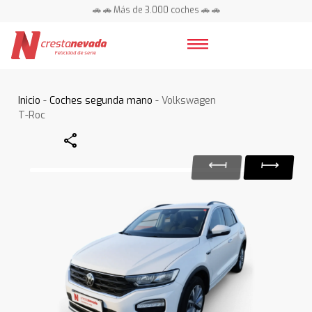
🚗 🚗 Más de 3.000 coches 🚗 🚗
📍 Centros en toda España ⭐
Inicio
-
Coches segunda mano
- Volkswagen
T-Roc
Share