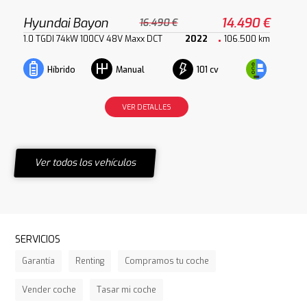
Hyundai Bayon
14.490 €
16.490 €
1.0 TGDI 74kW 100CV 48V Maxx DCT
2022
106.500 km
101 cv
Híbrido
Manual
VER DETALLES
Ver todos los vehículos
SERVICIOS
Garantía
Renting
Compramos tu coche
Vender coche
Tasar mi coche