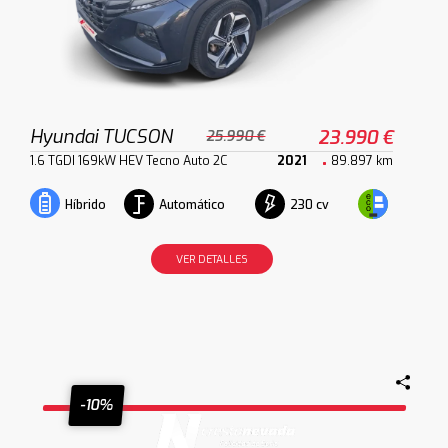
Hyundai TUCSON
23.990 €
25.990 €
1.6 TGDI 169kW HEV Tecno Auto 2C
2021
89.897 km
Automático
230 cv
Híbrido
VER DETALLES
-10%