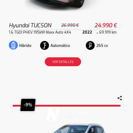
Hyundai TUCSON
24.990 €
26.990 €
1.6 TGDI PHEV 195kW Maxx Auto 4X4
2022
69.919 km
Automático
265 cv
Híbrido
VER DETALLES
-9%