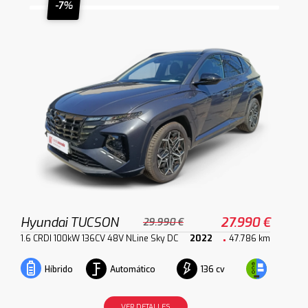
-7%
Hyundai TUCSON
27.990 €
29.990 €
1.6 CRDI 100kW 136CV 48V NLine Sky DC
2022
47.786 km
Automático
136 cv
Híbrido
VER DETALLES