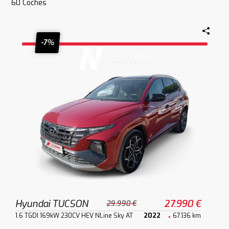
60
Coches
-7%
Hyundai TUCSON
27.990 €
29.990 €
1.6 TGDI 169kW 230CV HEV NLine Sky AT
2022
67.136 km