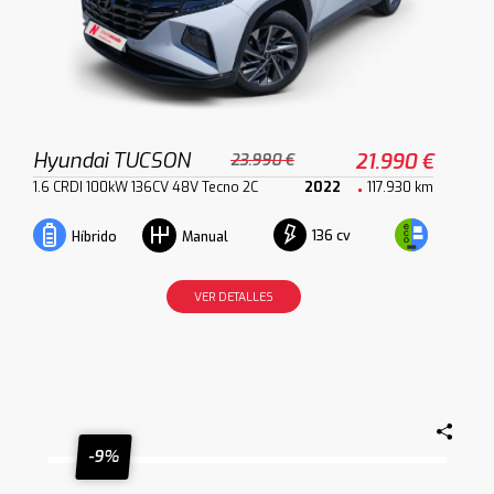
Hyundai TUCSON
21.990 €
23.990 €
1.6 CRDI 100kW 136CV 48V Tecno 2C
2022
117.930 km
136 cv
Híbrido
Manual
VER DETALLES
-9%