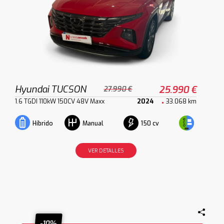
Hyundai TUCSON
25.990 €
27.990 €
1.6 TGDI 110kW 150CV 48V Maxx
2024
33.068 km
150 cv
Híbrido
Manual
VER DETALLES
-10%