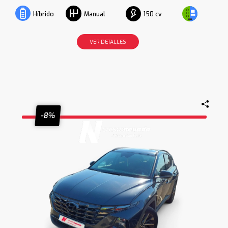
150 cv
Híbrido
Manual
VER DETALLES
-8%