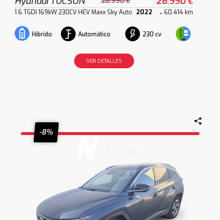
Hyundai TUCSON
26.990 €
28.990 €
1.6 TGDI 169kW 230CV HEV Maxx Sky Auto
2022
60.414 km
Automático
230 cv
Híbrido
VER DETALLES
-8%