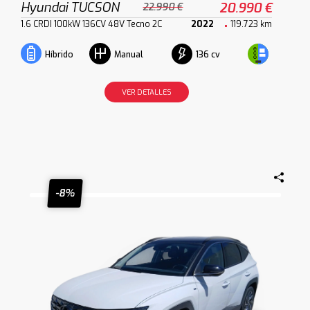
Hyundai TUCSON
20.990 €
22.990 €
1.6 CRDI 100kW 136CV 48V Tecno 2C
2022
119.723 km
136 cv
Híbrido
Manual
VER DETALLES
-8%