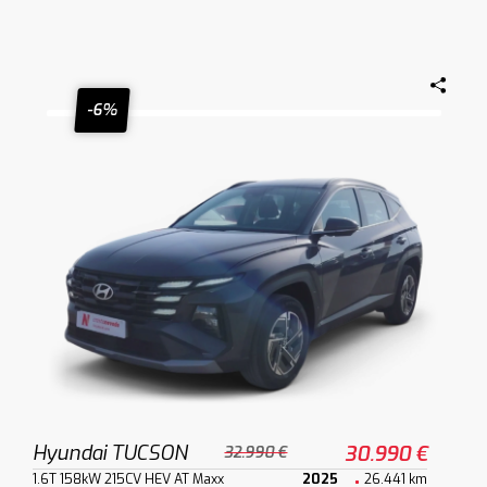
-6%
Hyundai TUCSON
30.990 €
32.990 €
1.6T 158kW 215CV HEV AT Maxx
2025
26.441 km