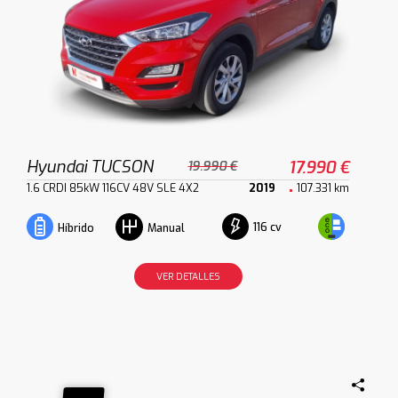
Hyundai TUCSON
17.990 €
19.990 €
1.6 CRDI 85kW 116CV 48V SLE 4X2
2019
107.331 km
116 cv
Híbrido
Manual
VER DETALLES