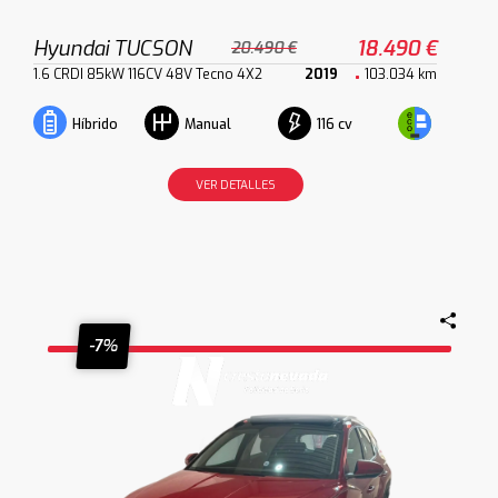
Hyundai TUCSON
18.490 €
20.490 €
1.6 CRDI 85kW 116CV 48V Tecno 4X2
2019
103.034 km
116 cv
Híbrido
Manual
VER DETALLES
-7%