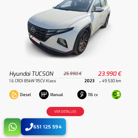
Hyundai TUCSON
23.990 €
25.990 €
1.6 CRDI 85kW 115CV Klass
2023
49.530 km
Diesel
116 cv
Manual
VER DETALLES
651 125 594