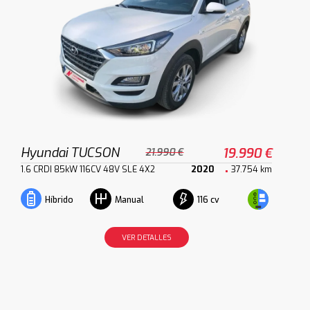
Hyundai TUCSON
19.990 €
21.990 €
1.6 CRDI 85kW 116CV 48V SLE 4X2
2020
37.754 km
116 cv
Híbrido
Manual
VER DETALLES