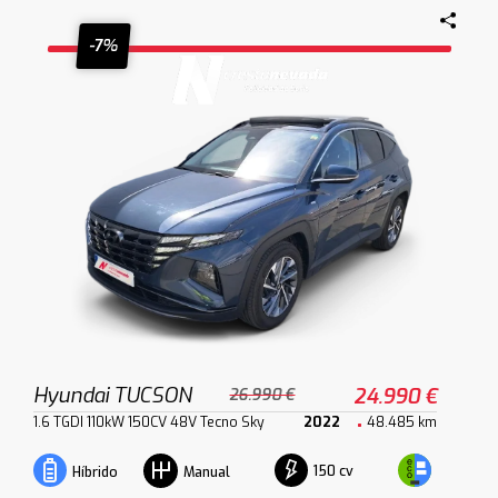
-7%
Hyundai TUCSON
24.990 €
26.990 €
1.6 TGDI 110kW 150CV 48V Tecno Sky
2022
48.485 km
150 cv
Híbrido
Manual