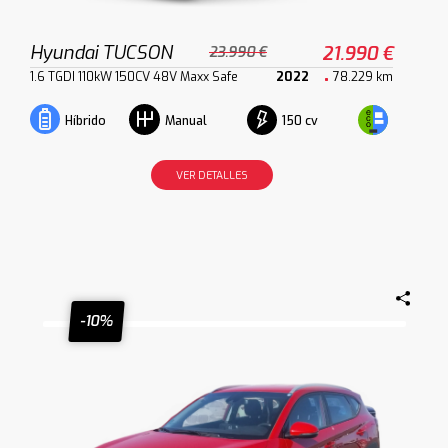
Hyundai TUCSON
21.990 €
23.990 €
1.6 TGDI 110kW 150CV 48V Maxx Safe
2022
78.229 km
150 cv
Híbrido
Manual
VER DETALLES
-10%