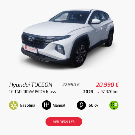
Hyundai TUCSON
20.990 €
22.990 €
1.6 TGDI 110kW 150CV Klass
2023
97.876 km
Gasolina
150 cv
Manual
VER DETALLES