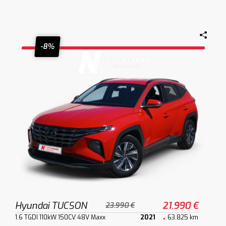
-8%
Hyundai TUCSON
21.990 €
23.990 €
1.6 TGDI 110kW 150CV 48V Maxx
2021
63.825 km