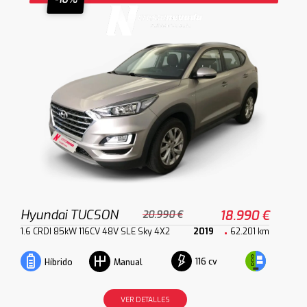
Hyundai TUCSON
18.990 €
20.990 €
1.6 CRDI 85kW 116CV 48V SLE Sky 4X2
2019
62.201 km
116 cv
Híbrido
Manual
VER DETALLES