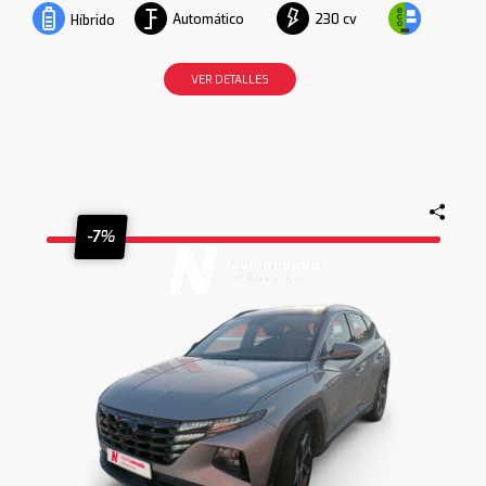
Automático
230 cv
Híbrido
VER DETALLES
-7%