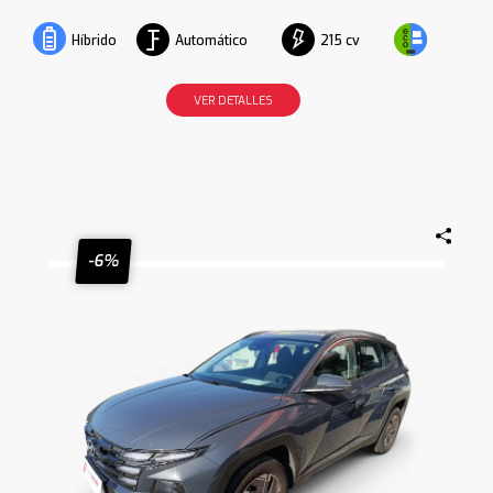
Automático
215 cv
Híbrido
VER DETALLES
-6%