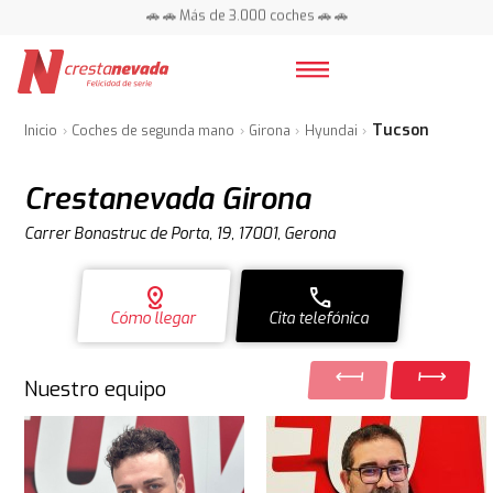
📍 Centros en toda España ⭐
🚗 🚗 Más de 3.000 coches 🚗 🚗
📍 Centros en toda España ⭐
Tucson
Inicio
Coches de segunda mano
Girona
Hyundai
Crestanevada Girona
Carrer Bonastruc de Porta, 19, 17001, Gerona
distance
call
Cómo llegar
Cita telefónica
Nuestro equipo