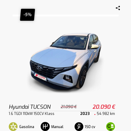
-5%
Hyundai TUCSON
20.090 €
21.090 €
1.6 TGDI 110kW 150CV Klass
2023
54.982 km
Gasolina
150 cv
Manual