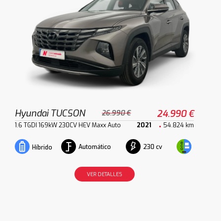
Hyundai TUCSON
24.990 €
26.990 €
1.6 TGDI 169kW 230CV HEV Maxx Auto
2021
54.824 km
Automático
230 cv
Híbrido
VER DETALLES