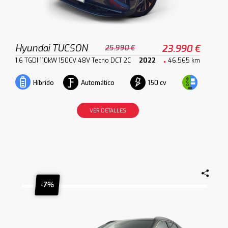
Hyundai TUCSON
23.990 €
25.990 €
1.6 TGDI 110kW 150CV 48V Tecno DCT 2C
2022
46.565 km
Automático
150 cv
Híbrido
VER DETALLES
-7%