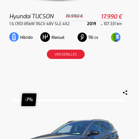
Hyundai TUCSON
17.990 €
19.990 €
1.6 CRDI 85kW 116CV 48V SLE 4X2
2019
107.331 km
116 cv
Híbrido
Manual
VER DETALLES
-7%