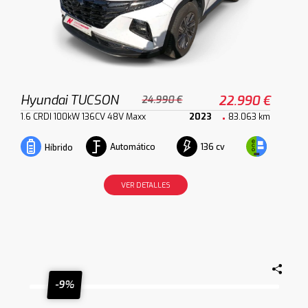
Hyundai TUCSON
22.990 €
24.990 €
1.6 CRDI 100kW 136CV 48V Maxx
2023
83.063 km
Automático
136 cv
Híbrido
VER DETALLES
-9%