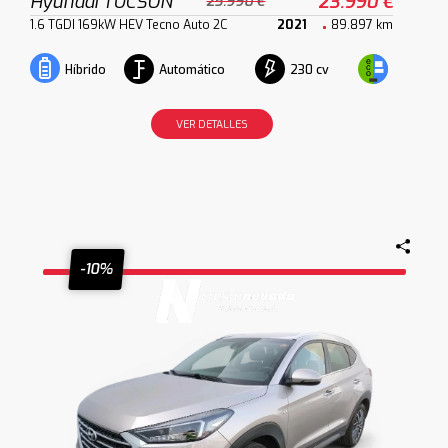
Hyundai TUCSON
23.990 €
25.990 €
1.6 TGDI 169kW HEV Tecno Auto 2C
2021
89.897 km
Automático
230 cv
Híbrido
VER DETALLES
-10%