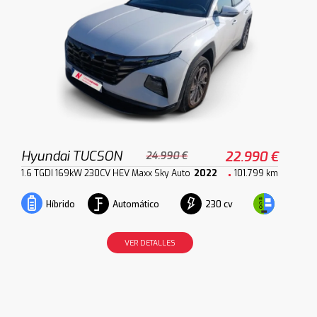
Hyundai TUCSON
22.990 €
24.990 €
1.6 TGDI 169kW 230CV HEV Maxx Sky Auto
2022
101.799 km
Automático
230 cv
Híbrido
VER DETALLES