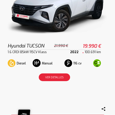
Hyundai TUCSON
19.990 €
21.990 €
1.6 CRDI 85kW 115CV Klass
2022
100.691 km
Diesel
116 cv
Manual
VER DETALLES
-7%