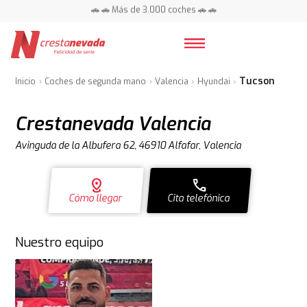
📍 Centros en toda España ⭐
🚗 🚗 Más de 3.000 coches 🚗 🚗
📍 Centros en toda España ⭐
Tucson
Inicio
Coches de segunda mano
Valencia
Hyundai
Crestanevada Valencia
Avinguda de la Albufera 62, 46910 Alfafar, Valencia
distance
call
Cómo llegar
Cita telefónica
Nuestro equipo