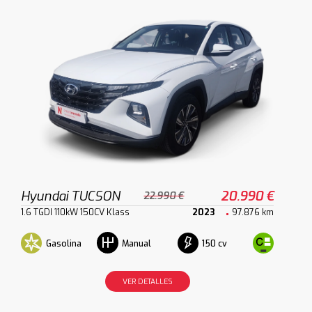
Hyundai TUCSON
20.990 €
22.990 €
1.6 TGDI 110kW 150CV Klass
2023
97.876 km
Gasolina
150 cv
Manual
VER DETALLES