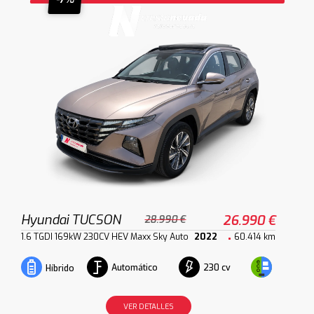
Hyundai TUCSON
26.990 €
28.990 €
1.6 TGDI 169kW 230CV HEV Maxx Sky Auto
2022
60.414 km
Automático
230 cv
Híbrido
VER DETALLES