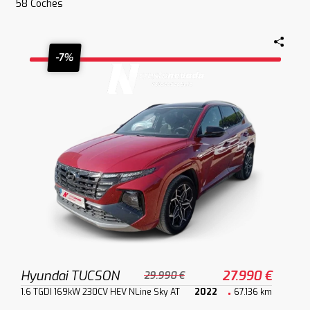
58
Coches
-7%
Hyundai TUCSON
27.990 €
29.990 €
1.6 TGDI 169kW 230CV HEV NLine Sky AT
2022
67.136 km