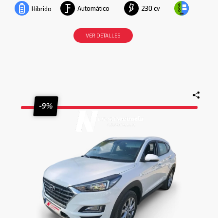
Automático
230 cv
Híbrido
VER DETALLES
-9%