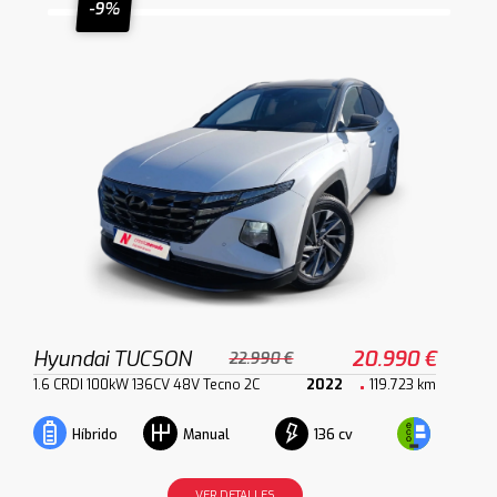
-9%
Hyundai TUCSON
20.990 €
22.990 €
1.6 CRDI 100kW 136CV 48V Tecno 2C
2022
119.723 km
136 cv
Híbrido
Manual
VER DETALLES