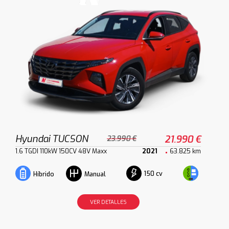
Hyundai TUCSON
21.990 €
23.990 €
1.6 TGDI 110kW 150CV 48V Maxx
2021
63.825 km
150 cv
Híbrido
Manual
VER DETALLES