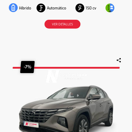
Automático
150 cv
Híbrido
VER DETALLES
-7%