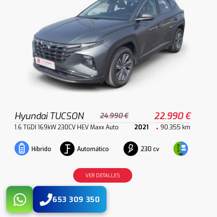
Hyundai TUCSON
22.990 €
24.990 €
1.6 TGDI 169kW 230CV HEV Maxx Auto
2021
90.355 km
Automático
230 cv
Híbrido
VER DETALLES
653 309 350