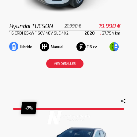
Hyundai TUCSON
19.990 €
21.990 €
1.6 CRDI 85kW 116CV 48V SLE 4X2
2020
37.754 km
116 cv
Híbrido
Manual
VER DETALLES
-8%