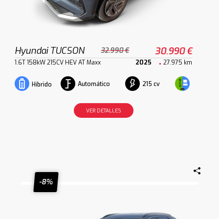
Hyundai TUCSON
30.990 €
32.990 €
1.6T 158kW 215CV HEV AT Maxx
2025
27.975 km
Automático
215 cv
Híbrido
VER DETALLES
-8%