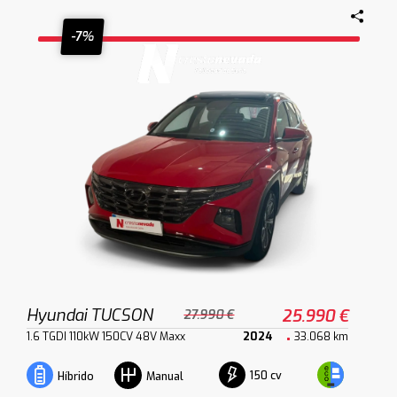
-7%
Hyundai TUCSON
25.990 €
27.990 €
1.6 TGDI 110kW 150CV 48V Maxx
2024
33.068 km
150 cv
Híbrido
Manual