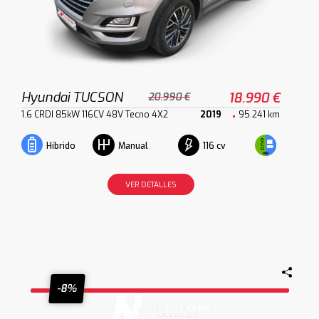
Hyundai TUCSON
18.990 €
20.990 €
1.6 CRDI 85kW 116CV 48V Tecno 4X2
2019
95.241 km
116 cv
Híbrido
Manual
VER DETALLES
-8%