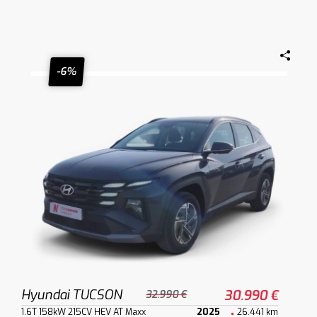
-6%
Hyundai TUCSON
30.990 €
32.990 €
1.6T 158kW 215CV HEV AT Maxx
2025
26.441 km