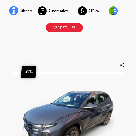
Automático
215 cv
Híbrido
VER DETALLES
-6%