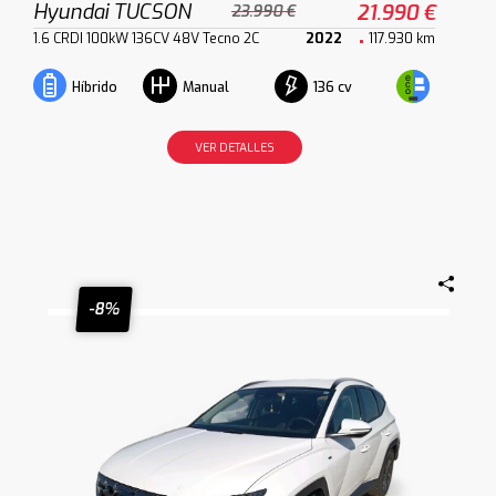
Hyundai TUCSON
21.990 €
23.990 €
1.6 CRDI 100kW 136CV 48V Tecno 2C
2022
117.930 km
136 cv
Híbrido
Manual
VER DETALLES
-8%