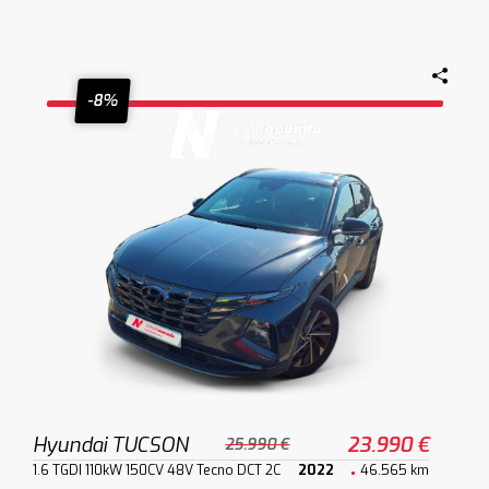
-8%
Hyundai TUCSON
23.990 €
25.990 €
1.6 TGDI 110kW 150CV 48V Tecno DCT 2C
2022
46.565 km