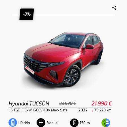
-8%
Hyundai TUCSON
21.990 €
23.990 €
1.6 TGDI 110kW 150CV 48V Maxx Safe
2022
78.229 km
150 cv
Híbrido
Manual