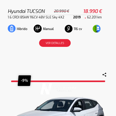
Hyundai TUCSON
18.990 €
20.990 €
1.6 CRDI 85kW 116CV 48V SLE Sky 4X2
2019
62.201 km
116 cv
Híbrido
Manual
VER DETALLES
-9%