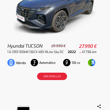
Hyundai TUCSON
27.990 €
29.990 €
1.6 CRDI 100kW 136CV 48V NLine Sky DC
2022
47.786 km
Automático
136 cv
Híbrido
VER DETALLES