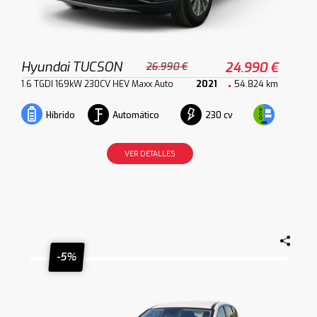
Hyundai TUCSON
24.990 €
26.990 €
1.6 TGDI 169kW 230CV HEV Maxx Auto
2021
54.824 km
Automático
230 cv
Híbrido
VER DETALLES
-5%