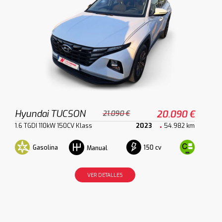
Hyundai TUCSON
20.090 €
21.090 €
1.6 TGDI 110kW 150CV Klass
2023
54.982 km
Gasolina
150 cv
Manual
VER DETALLES