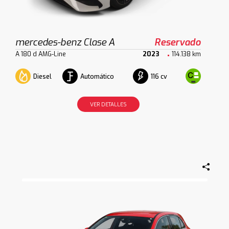
mercedes-benz Clase A
Reservado
A 180 d AMG-Line
2023
114.138 km
Diesel
Automático
116 cv
VER DETALLES