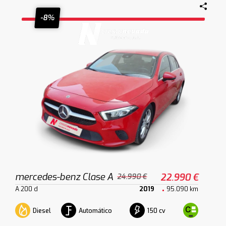
-8%
mercedes-benz Clase A
22.990 €
24.990 €
A 200 d
2019
95.090 km
Diesel
Automático
150 cv