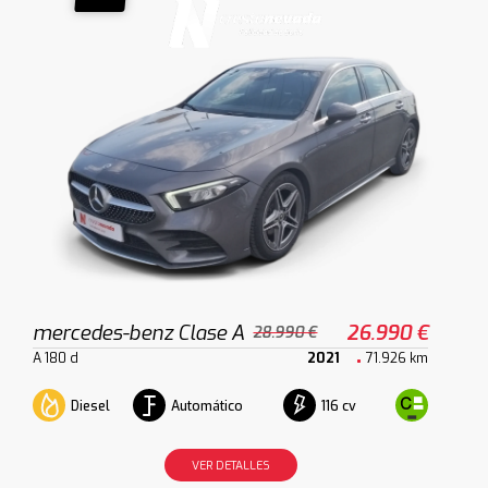
mercedes-benz Clase A
26.990 €
28.990 €
A 180 d
2021
71.926 km
Diesel
Automático
116 cv
VER DETALLES