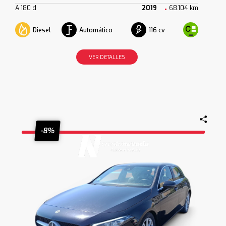
A 180 d
2019
68.104 km
Diesel
Automático
116 cv
VER DETALLES
-8%