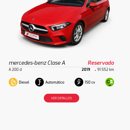
mercedes-benz Clase A
Reservado
A 200 d
2019
91.552 km
Diesel
Automático
150 cv
VER DETALLES