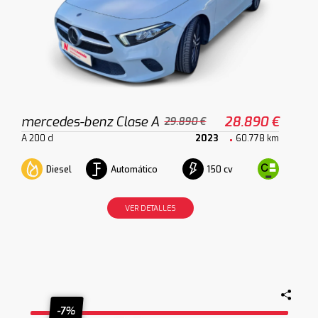
mercedes-benz Clase A
28.890 €
29.890 €
A 200 d
2023
60.778 km
Diesel
Automático
150 cv
VER DETALLES
-7%