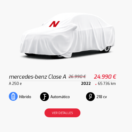
mercedes-benz Clase A
24.990 €
26.990 €
A 250 e
2022
65.736 km
Automático
218 cv
Híbrido
VER DETALLES