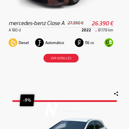
mercedes-benz Clase A
26.390 €
27.390 €
A 180 d
2022
81.178 km
Diesel
Automático
116 cv
VER DETALLES
-9%