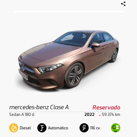
mercedes-benz Clase A
Reservado
Sedan A 180 d
2022
59.374 km
Diesel
Automático
116 cv