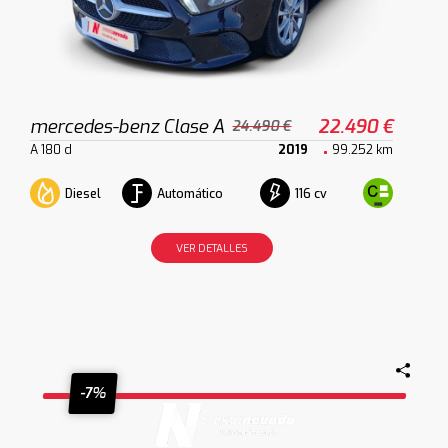
mercedes-benz Clase A
22.490 €
24.490 €
A 180 d
2019
99.252 km
Diesel
Automático
116 cv
VER DETALLES
-7%