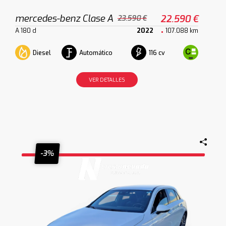
mercedes-benz Clase A
22.590 €
23.590 €
A 180 d
2022
107.088 km
Diesel
Automático
116 cv
VER DETALLES
-3%