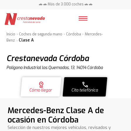
🚗 🚗 Más de 3.000 coches 🚗 🚗
📍 Centros en toda España ⭐
Inicio
Coches de segunda mano
Córdoba
Mercedes-
Clase A
Benz
Crestanevada Córdoba
Poligono Industrial las Quemadas, 13, 14014 Córdoba
distance
call
Cómo llegar
Cita telefónica
Mercedes-Benz Clase A de
ocasión en Córdoba
Selección de nuestros mejores vehículos, revisados y