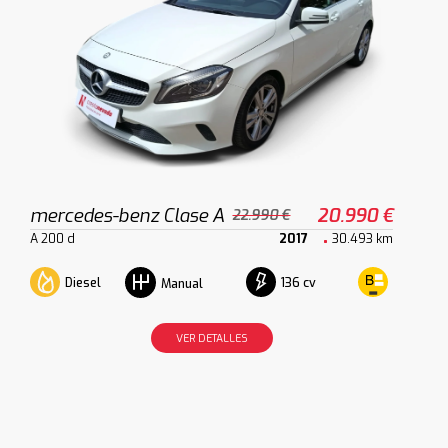
mercedes-benz Clase A
20.990 €
22.990 €
A 200 d
2017
30.493 km
Diesel
136 cv
Manual
VER DETALLES