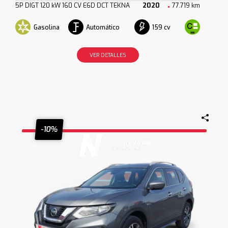
5P DIGT 120 kW 160 CV E6D DCT TEKNA
2020
77.719 km
Gasolina
Automático
159 cv
VER DETALLES
-10%