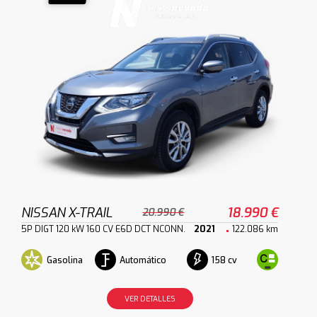
NISSAN X-TRAIL
18.990 €
20.990 €
5P DIGT 120 kW 160 CV E6D DCT NCONN.
2021
122.086 km
Gasolina
Automático
158 cv
VER DETALLES