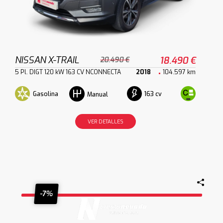
NISSAN X-TRAIL
18.490 €
20.490 €
5 Pl. DIGT 120 kW 163 CV NCONNECTA
2018
104.597 km
Gasolina
163 cv
Manual
VER DETALLES
-7%