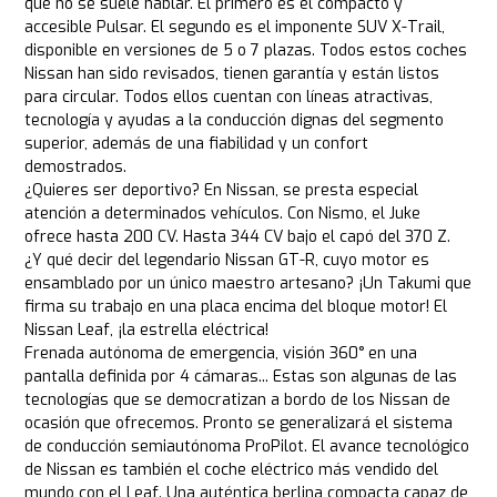
que no se suele hablar. El primero es el compacto y
accesible Pulsar. El segundo es el imponente SUV X-Trail,
disponible en versiones de 5 o 7 plazas. Todos estos coches
Nissan han sido revisados, tienen garantía y están listos
para circular. Todos ellos cuentan con líneas atractivas,
tecnología y ayudas a la conducción dignas del segmento
superior, además de una fiabilidad y un confort
demostrados.
¿Quieres ser deportivo? En Nissan, se presta especial
atención a determinados vehículos. Con Nismo, el Juke
ofrece hasta 200 CV. Hasta 344 CV bajo el capó del 370 Z.
¿Y qué decir del legendario Nissan GT-R, cuyo motor es
ensamblado por un único maestro artesano? ¡Un Takumi que
firma su trabajo en una placa encima del bloque motor! El
Nissan Leaf, ¡la estrella eléctrica!
Frenada autónoma de emergencia, visión 360° en una
pantalla definida por 4 cámaras... Estas son algunas de las
tecnologías que se democratizan a bordo de los Nissan de
ocasión que ofrecemos. Pronto se generalizará el sistema
de conducción semiautónoma ProPilot. El avance tecnológico
de Nissan es también el coche eléctrico más vendido del
mundo con el Leaf. Una auténtica berlina compacta capaz de