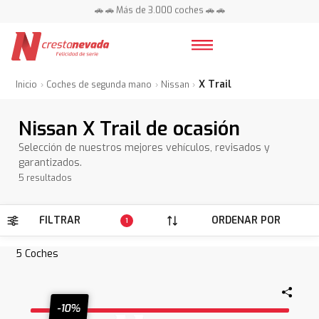
🚗 🚗 Más de 3.000 coches 🚗 🚗
📍 Centros en toda España ⭐
X Trail
Inicio
Coches de segunda mano
Nissan
Nissan X Trail de ocasión
Selección de nuestros mejores vehículos, revisados y
garantizados.
5 resultados
FILTRAR
ORDENAR POR
1
5
Coches
-10%