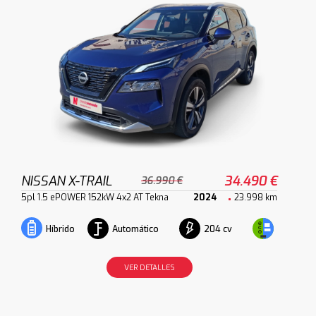
NISSAN X-TRAIL
34.490 €
36.990 €
5pl 1.5 ePOWER 152kW 4x2 AT Tekna
2024
23.998 km
Automático
204 cv
Híbrido
VER DETALLES