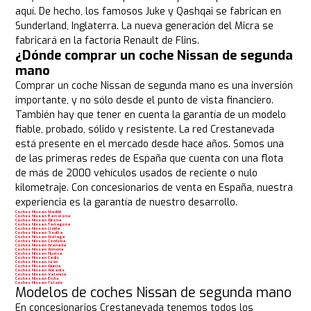
aquí. De hecho, los famosos Juke y Qashqai se fabrican en
Sunderland, Inglaterra. La nueva generación del Micra se
fabricará en la factoría Renault de Flins.
¿Dónde comprar un coche Nissan de segunda
mano
Comprar un coche Nissan de segunda mano es una inversión
importante, y no sólo desde el punto de vista financiero.
También hay que tener en cuenta la garantía de un modelo
fiable, probado, sólido y resistente. La red Crestanevada
está presente en el mercado desde hace años. Somos una
de las primeras redes de España que cuenta con una flota
de más de 2000 vehículos usados de reciente o nulo
kilometraje. Con concesionarios de venta en España, nuestra
experiencia es la garantía de nuestro desarrollo.
Coches Nissan Madrid
Coches Nissan Barcelona
Coches Nissan Girona
Coches Nissan Tarragona
Coches Nissan Lleida
Coches Nissan Sevilla
Coches Nissan Málaga
Coches Nissan Córdoba
Coches Nissan Granada
Coches Nissan Almería
Coches Nissan Huelva
Coches Nissan Cádiz
Coches Nissan Jaén
Coches Nissan Murcia
Coches Nissan Alicante
Coches Nissan Valencia
Coches Nissan Elche
Coches Nissan Toledo
Modelos de coches Nissan de segunda mano
En concesionarios Crestanevada tenemos todos los