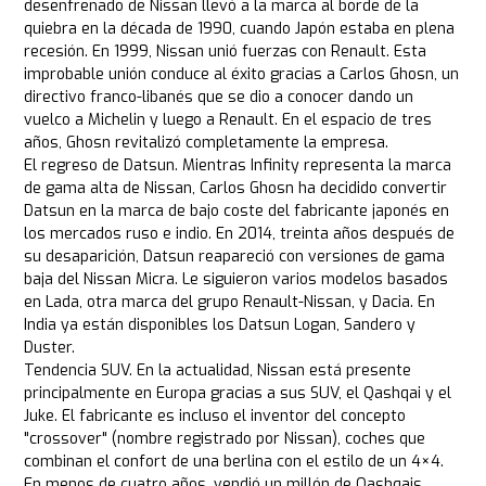
desenfrenado de Nissan llevó a la marca al borde de la
quiebra en la década de 1990, cuando Japón estaba en plena
recesión. En 1999, Nissan unió fuerzas con Renault. Esta
improbable unión conduce al éxito gracias a Carlos Ghosn, un
directivo franco-libanés que se dio a conocer dando un
vuelco a Michelin y luego a Renault. En el espacio de tres
años, Ghosn revitalizó completamente la empresa.
El regreso de Datsun. Mientras Infinity representa la marca
de gama alta de Nissan, Carlos Ghosn ha decidido convertir
Datsun en la marca de bajo coste del fabricante japonés en
los mercados ruso e indio. En 2014, treinta años después de
su desaparición, Datsun reapareció con versiones de gama
baja del Nissan Micra. Le siguieron varios modelos basados
en Lada, otra marca del grupo Renault-Nissan, y Dacia. En
India ya están disponibles los Datsun Logan, Sandero y
Duster.
Tendencia SUV. En la actualidad, Nissan está presente
principalmente en Europa gracias a sus SUV, el Qashqai y el
Juke. El fabricante es incluso el inventor del concepto
"crossover" (nombre registrado por Nissan), coches que
combinan el confort de una berlina con el estilo de un 4×4.
En menos de cuatro años, vendió un millón de Qashqais