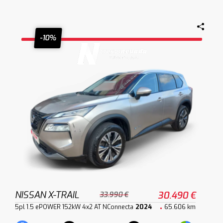
-10%
NISSAN X-TRAIL
30.490 €
33.990 €
5pl 1.5 ePOWER 152kW 4x2 AT NConnecta
2024
65.606 km