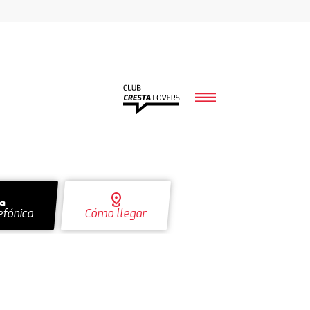
ll
distance
efónica
Cómo llegar