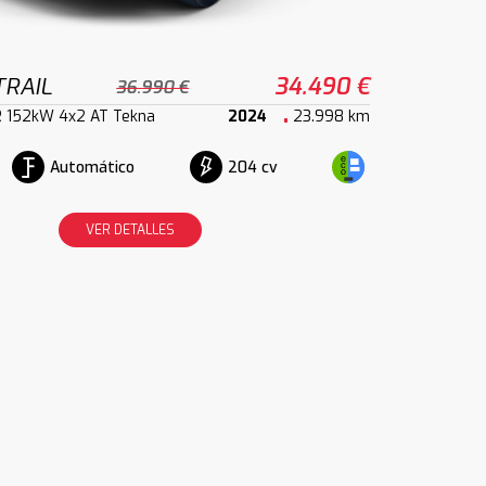
TRAIL
34.490 €
36.990 €
R 152kW 4x2 AT Tekna
2024
23.998 km
Automático
204 cv
VER DETALLES