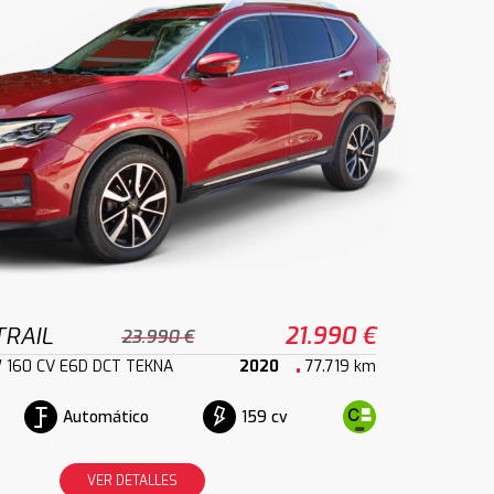
TRAIL
21.990 €
23.990 €
W 160 CV E6D DCT TEKNA
2020
77.719 km
Automático
159 cv
VER DETALLES