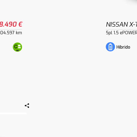
8.490 €
NISSAN X-
104.597 km
5pl 1.5 ePOWE
Híbrido