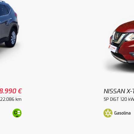
8.990 €
NISSAN X-
122.086 km
5P DIGT 120 k
Gasolina