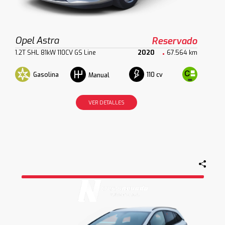
Opel Astra
Reservado
1.2T SHL 81kW 110CV GS Line
2020
67.564 km
Gasolina
110 cv
Manual
VER DETALLES