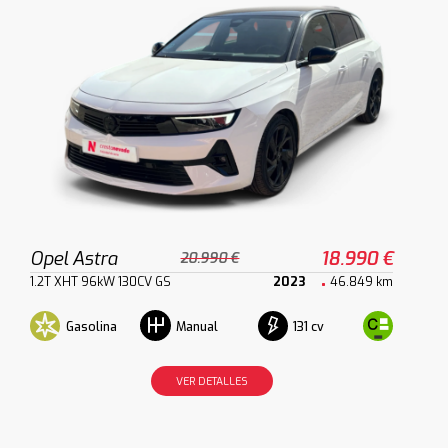
Opel Astra
18.990 €
20.990 €
1.2T XHT 96kW 130CV GS
2023
46.849 km
Gasolina
131 cv
Manual
VER DETALLES