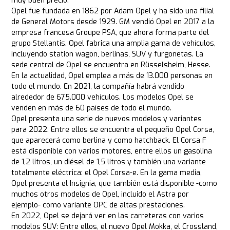
muy buen precio.
Opel fue fundada en 1862 por Adam Opel y ha sido una filial
de General Motors desde 1929. GM vendió Opel en 2017 a la
empresa francesa Groupe PSA, que ahora forma parte del
grupo Stellantis. Opel fabrica una amplia gama de vehículos,
incluyendo station wagon, berlinas, SUV y furgonetas. La
sede central de Opel se encuentra en Rüsselsheim, Hesse.
En la actualidad, Opel emplea a más de 13.000 personas en
todo el mundo. En 2021, la compañía habrá vendido
alrededor de 675.000 vehículos. Los modelos Opel se
venden en más de 60 países de todo el mundo.
Opel presenta una serie de nuevos modelos y variantes
para 2022. Entre ellos se encuentra el pequeño Opel Corsa,
que aparecerá como berlina y como hatchback. El Corsa F
está disponible con varios motores, entre ellos un gasolina
de 1,2 litros, un diésel de 1,5 litros y también una variante
totalmente eléctrica: el Opel Corsa-e. En la gama media,
Opel presenta el Insignia, que también está disponible -como
muchos otros modelos de Opel, incluido el Astra por
ejemplo- como variante OPC de altas prestaciones.
En 2022, Opel se dejará ver en las carreteras con varios
modelos SUV: Entre ellos, el nuevo Opel Mokka, el Crossland,