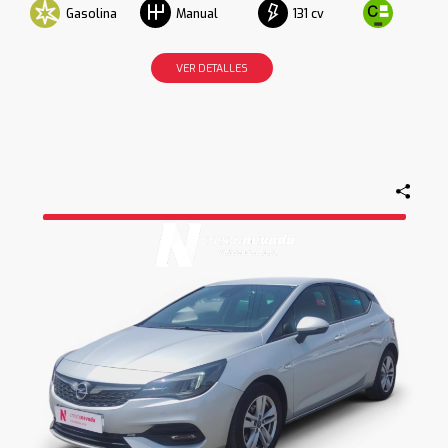
Gasolina
131 cv
Manual
VER DETALLES