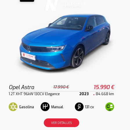
Opel Astra
15.990 €
17.990 €
1.2T XHT 96kW 130CV Elegance
2023
84.668 km
Gasolina
131 cv
Manual
VER DETALLES