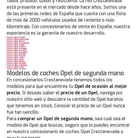
fiable, probado, sólido y resistente. La red Crestanevada
está presente en el mercado desde hace años. Somos una
de las primeras redes de España que cuenta con una flota
de más de 2000 vehículos usados de reciente o nulo
kilometraje. Con concesionarios de venta en España, nuestra
experiencia es la garantía de nuestro desarrollo.
Coches Opel Madrid
Coches Opel Barcelona
Coches Opel Girona
Coches Opel Tarragona
Coches Opel Lleida
Coches Opel Sevilla
Coches Opel Málaga
Coches Opel Córdoba
Coches Opel Granada
Coches Opel Almería
Coches Opel Huelva
Coches Opel Cádiz
Coches Opel Jaén
Coches Opel Murcia
Coches Opel Alicante
Coches Opel Valencia
Coches Opel Elche
Coches Opel Toledo
Modelos de coches Opel de segunda mano
En concesionarios Crestanevada tenemos todos los
modelos para que encuentres tu
Opel de ocasión al mejor
precio.
Si deseas saber el
precio de un Opel,
navega por
nuestro sitio web y descubre la cantidad de Opel baratos
que tenemos en stock. Conocer el precio de un Opel nunca
fue tan sencillo.
Para
comprar un Opel de segunda mano,
sea cual sea el
modelo de Opel que buscas, seguro que lo puedes encontrar
en nuestro concesionario de coches Opel Crestanevada a