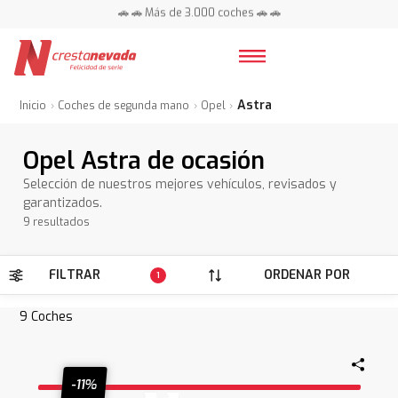
📍 Centros en toda España ⭐
🚗 🚗 Más de 3.000 coches 🚗 🚗
📍 Centros en toda España ⭐
Astra
Inicio
Coches de segunda mano
Opel
Opel Astra de ocasión
Selección de nuestros mejores vehículos, revisados y
garantizados.
9 resultados
FILTRAR
ORDENAR POR
1
9
Coches
-11%