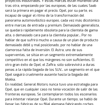
proyectos industriales. Y estas marcas están muriendo una
tras otra, empezando por las europeas, de las cuales Saab
será la primera en pagar el precio. Opel, por su parte, es
incapaz de seguir el ritmo de la transformación del
panorama automovilístico europeo, cada vez más dicotómico
entre marcas de entrada y premium. Demasiado generalista,
se quedará rápidamente obsoleta para la clientela de gama
alta, o demasiado cara para la clientela popular... Por no
hablar de que sufrirá mucho a causa de un plan de producto
demasiado débil y mal posicionado, por no hablar de una
clamorosa falta de inversión. El Astra, uno de sus
superventas, se sitúa en un segmento extremadamente
competitivo en el que los márgenes no son suficientes. El
otro gran éxito de Opel, el Zafira, sólo sobrevivirá a duras
penas a la rápida llegada de los SUV... un segmento en el que
Opel seguirá cruelmente ausente hasta la llegada del
Mokka.
En realidad, General Motors nunca tuvo una estrategia para
Opel, que en cualquier caso no tenía vocación de salir de las
fronteras europeas. Se contemplaron todos los escenarios
para intentar relanzar Opel. Durante un tiempo, se habló de
llenar las fábricas de su filial alemana fabricando coches