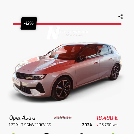
-12%
Opel Astra
18.490 €
20.990 €
1.2T XHT 96kW 130CV GS
2024
35.798 km