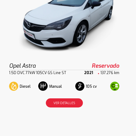
Opel Astra
Reservado
1.5D DVC 77kW 105CV GS Line ST
2021
137.276 km
Diesel
105 cv
Manual
VER DETALLES