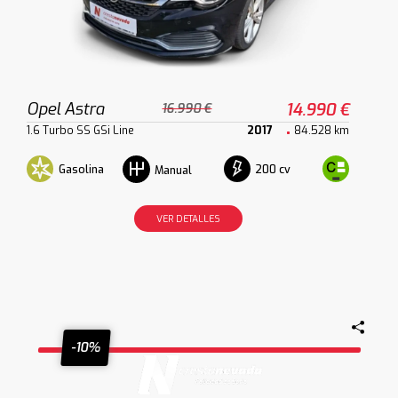
Opel Astra
14.990 €
16.990 €
1.6 Turbo SS GSi Line
2017
84.528 km
Gasolina
200 cv
Manual
VER DETALLES
-10%