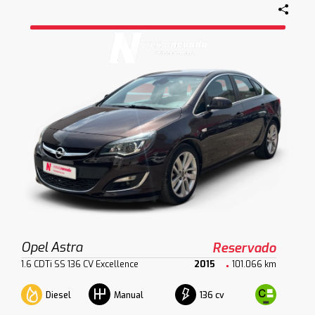
Opel Astra
Reservado
1.6 CDTi SS 136 CV Excellence
2015
101.066 km
Diesel
136 cv
Manual