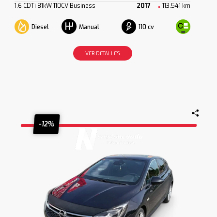
1.6 CDTi 81kW 110CV Business
2017
113.541 km
Diesel
110 cv
Manual
VER DETALLES
-12%