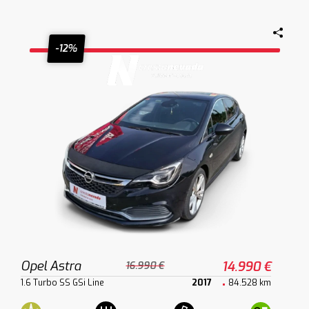
-12%
Opel Astra
14.990 €
16.990 €
1.6 Turbo SS GSi Line
2017
84.528 km