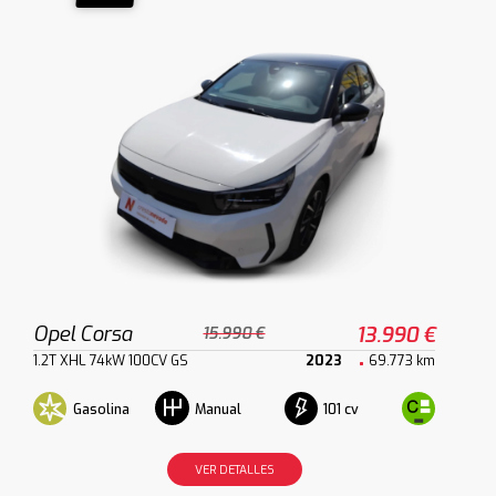
Opel Corsa
13.990 €
15.990 €
1.2T XHL 74kW 100CV GS
2023
69.773 km
Gasolina
101 cv
Manual
VER DETALLES