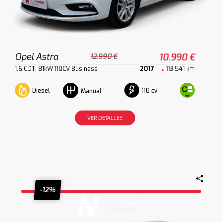
Opel Astra
10.990 €
12.990 €
1.6 CDTi 81kW 110CV Business
2017
113.541 km
Diesel
110 cv
Manual
VER DETALLES
-12%