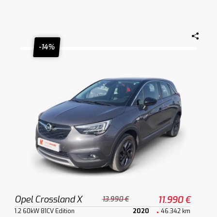
-14%
Opel Crossland X
11.990 €
13.990 €
1.2 60kW 81CV Edition
2020
46.342 km