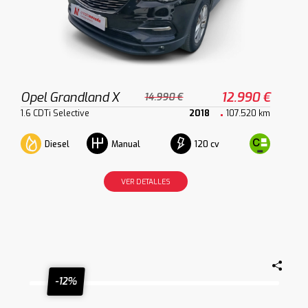
Opel Grandland X
12.990 €
14.990 €
1.6 CDTi Selective
2018
107.520 km
Diesel
120 cv
Manual
VER DETALLES
-12%