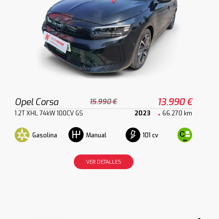
Opel Corsa
13.990 €
15.990 €
1.2T XHL 74kW 100CV GS
2023
66.270 km
Gasolina
101 cv
Manual
VER DETALLES