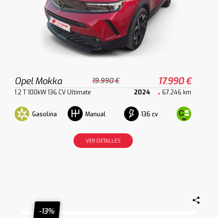
Opel Mokka
17.990 €
19.990 €
1.2 T 100kW 136 CV Ultimate
2024
67.246 km
Gasolina
136 cv
Manual
VER DETALLES
-13%