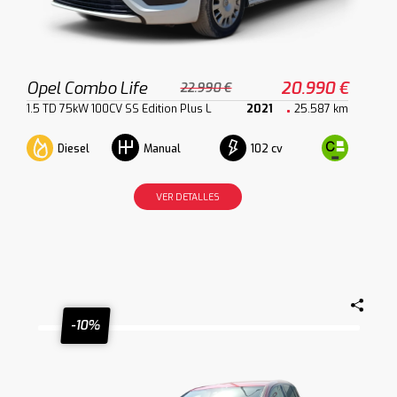
Opel Combo Life
20.990 €
22.990 €
1.5 TD 75kW 100CV SS Edition Plus L
2021
25.587 km
Diesel
102 cv
Manual
VER DETALLES
-10%