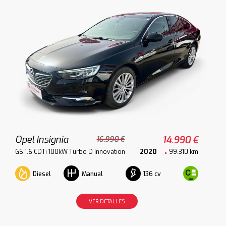
Opel Insignia
14.990 €
16.990 €
GS 1.6 CDTi 100kW Turbo D Innovation
2020
99.310 km
Diesel
136 cv
Manual
VER DETALLES