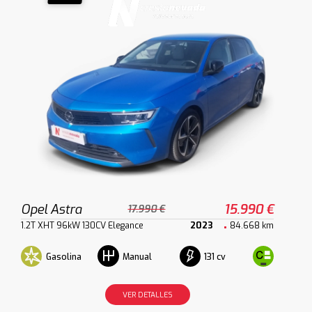
Opel Astra
15.990 €
17.990 €
1.2T XHT 96kW 130CV Elegance
2023
84.668 km
Gasolina
131 cv
Manual
VER DETALLES