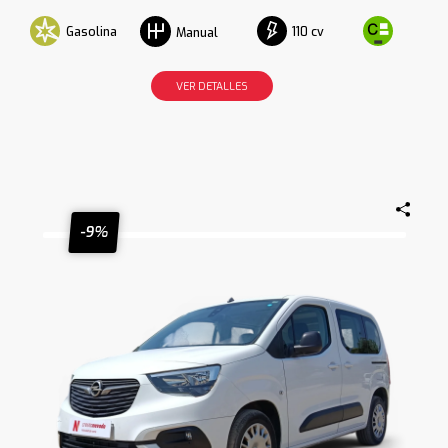
Gasolina
110 cv
Manual
VER DETALLES
-9%