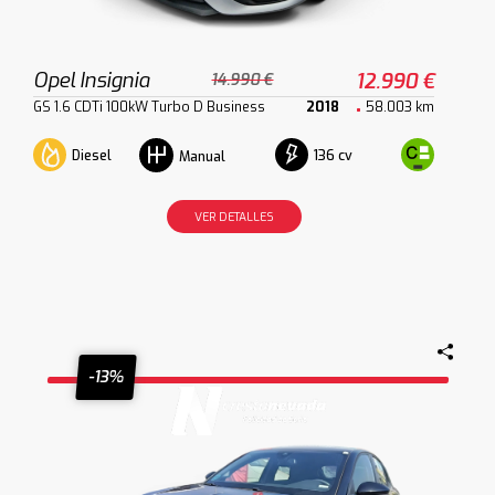
Opel Insignia
12.990 €
14.990 €
GS 1.6 CDTi 100kW Turbo D Business
2018
58.003 km
Diesel
136 cv
Manual
VER DETALLES
-13%