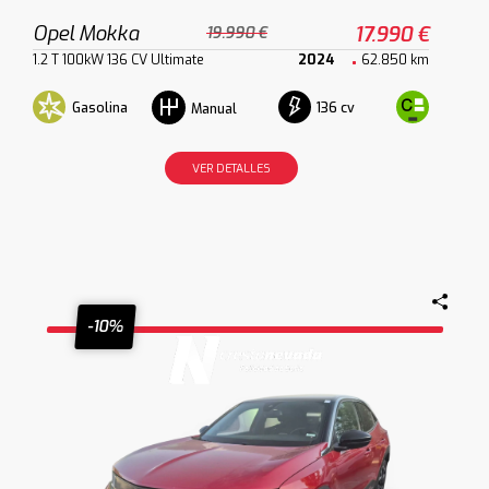
Opel Mokka
17.990 €
19.990 €
1.2 T 100kW 136 CV Ultimate
2024
62.850 km
Gasolina
136 cv
Manual
VER DETALLES
-10%