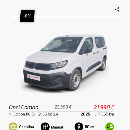
-8%
Opel Combo
21.990 €
23.990 €
N1 Edition 110 Cv 1.2t SS Mt 6.4
2025
14.359 km
Gasolina
110 cv
Manual