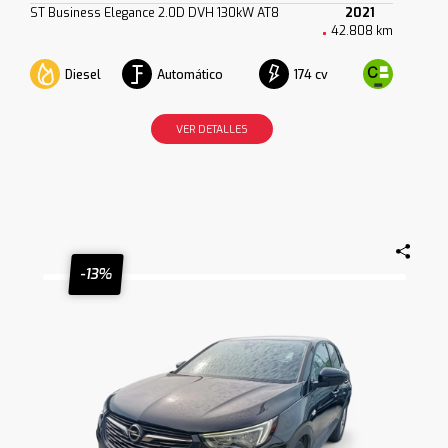
ST Business Elegance 2.0D DVH 130kW AT8
2021
42.808 km
Diesel
Automático
174 cv
VER DETALLES
-13%