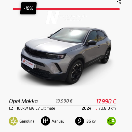
-10%
Opel Mokka
17.990 €
19.990 €
1.2 T 100kW 136 CV Ultimate
2024
70.810 km
Gasolina
136 cv
Manual