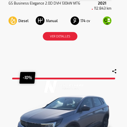
GS Business Elegance 2.0D DVH 130kW MT6
2021
112.843 km
Diesel
174 cv
Manual
VER DETALLES
-10%