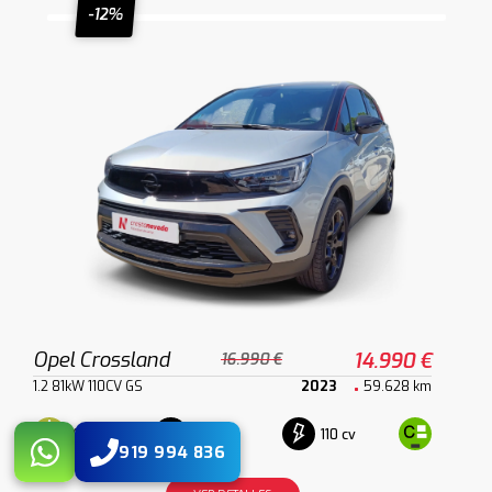
-12%
Opel Crossland
14.990 €
16.990 €
1.2 81kW 110CV GS
2023
59.628 km
Gasolina
110 cv
Manual
919 994 836