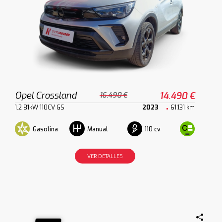
Opel Crossland
14.490 €
16.490 €
1.2 81kW 110CV GS
2023
61.131 km
Gasolina
110 cv
Manual
VER DETALLES