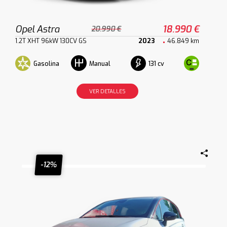
Opel Astra
18.990 €
20.990 €
1.2T XHT 96kW 130CV GS
2023
46.849 km
Gasolina
131 cv
Manual
VER DETALLES
-12%