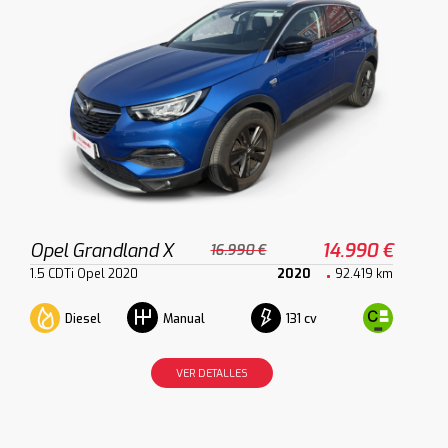
Opel Grandland X
14.990 €
16.990 €
1.5 CDTi Opel 2020
2020
92.419 km
Diesel
131 cv
Manual
VER DETALLES