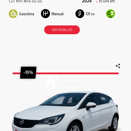
1.2T XHT MT6 SS GS
2024
15.014 km
Gasolina
131 cv
Manual
VER DETALLES
-15%