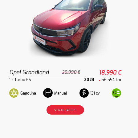
Opel Grandland
18.990 €
20.990 €
1.2 Turbo GS
2023
56.554 km
Gasolina
131 cv
Manual
VER DETALLES