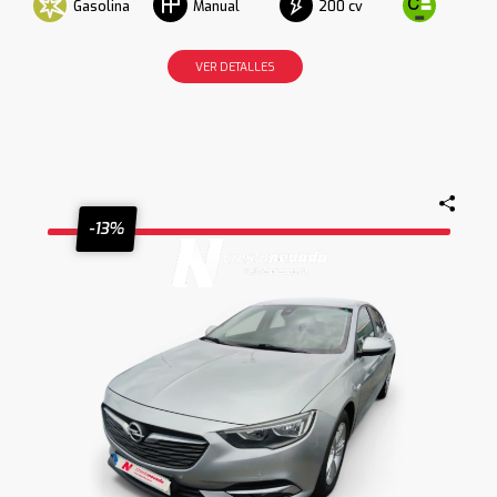
Gasolina
200 cv
Manual
VER DETALLES
-13%