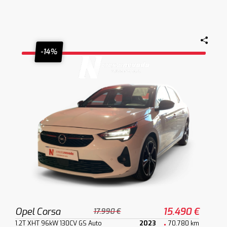
-14%
Opel Corsa
15.490 €
17.990 €
1.2T XHT 96kW 130CV GS Auto
2023
70.780 km