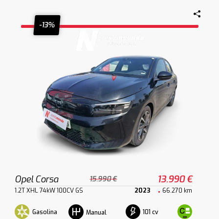
-13%
Opel Corsa
13.990 €
15.990 €
1.2T XHL 74kW 100CV GS
2023
66.270 km
Gasolina
101 cv
Manual