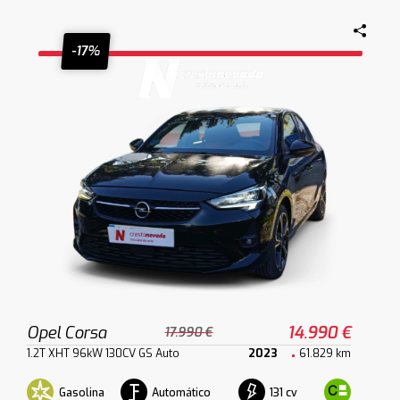
-17%
Opel Corsa
14.990 €
17.990 €
1.2T XHT 96kW 130CV GS Auto
2023
61.829 km
Gasolina
Automático
131 cv