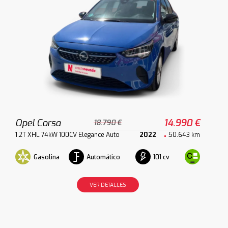
Opel Corsa
14.990 €
18.790 €
1.2T XHL 74kW 100CV Elegance Auto
2022
50.643 km
Gasolina
Automático
101 cv
VER DETALLES