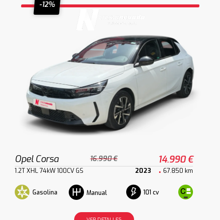
-12%
Opel Corsa
14.990 €
16.990 €
1.2T XHL 74kW 100CV GS
2023
67.850 km
Gasolina
101 cv
Manual
VER DETALLES