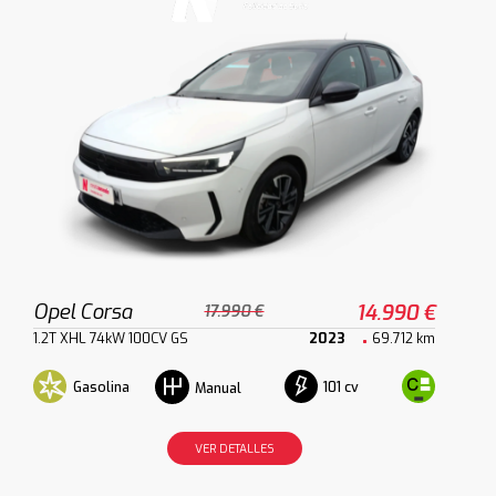
Opel Corsa
14.990 €
17.990 €
1.2T XHL 74kW 100CV GS
2023
69.712 km
Gasolina
101 cv
Manual
VER DETALLES