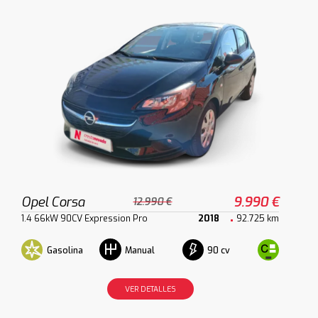
Opel Corsa
9.990 €
12.990 €
1.4 66kW 90CV Expression Pro
2018
92.725 km
Gasolina
90 cv
Manual
VER DETALLES