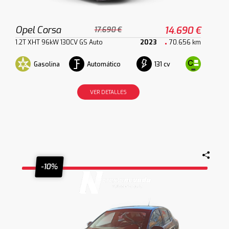
Opel Corsa
14.690 €
17.690 €
1.2T XHT 96kW 130CV GS Auto
2023
70.656 km
Gasolina
Automático
131 cv
VER DETALLES
-10%