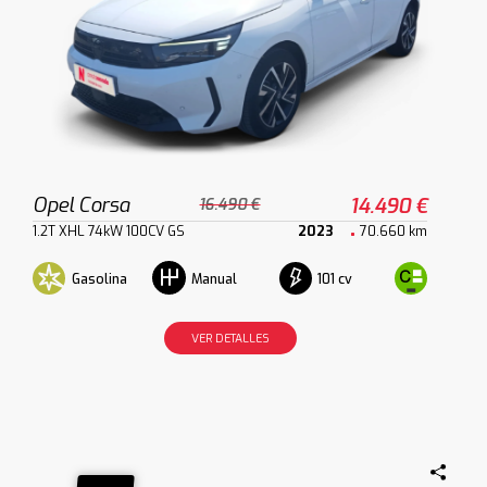
Opel Corsa
14.490 €
16.490 €
1.2T XHL 74kW 100CV GS
2023
70.660 km
Gasolina
101 cv
Manual
VER DETALLES