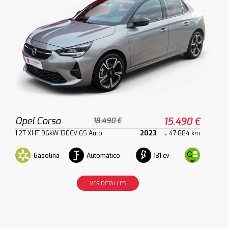
Opel Corsa
15.490 €
18.490 €
1.2T XHT 96kW 130CV GS Auto
2023
47.884 km
Gasolina
Automático
131 cv
VER DETALLES