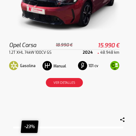
Opel Corsa
15.990 €
18.990 €
1.2T XHL 74kW 100CV GS
2024
48.948 km
Gasolina
101 cv
Manual
VER DETALLES
-23%