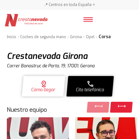
📍 Centros en toda España ⭐
🚗 🚗 Más de 3.000 coches 🚗 🚗
📍 Centros en toda España ⭐
Corsa
Inicio
Coches de segunda mano
Girona
Opel
Crestanevada Girona
Carrer Bonastruc de Porta, 19, 17001, Gerona
distance
call
Cómo llegar
Cita telefónica
Nuestro equipo