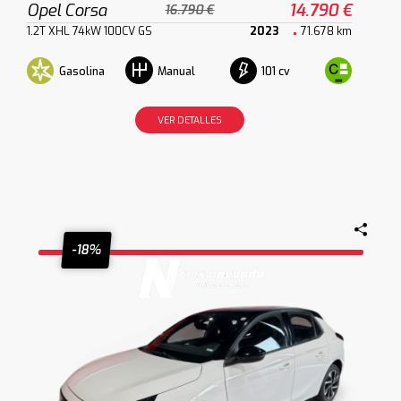
Opel Corsa
14.790 €
16.790 €
1.2T XHL 74kW 100CV GS
2023
71.678 km
Gasolina
101 cv
Manual
VER DETALLES
-18%