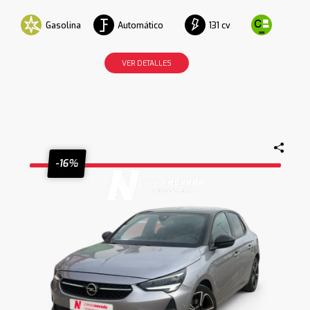
Gasolina
Automático
131 cv
VER DETALLES
-16%