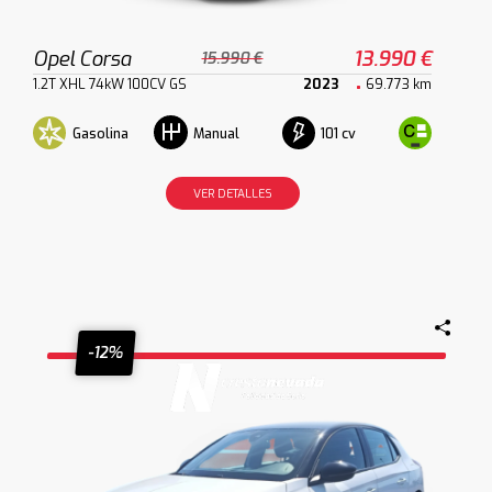
Opel Corsa
13.990 €
15.990 €
1.2T XHL 74kW 100CV GS
2023
69.773 km
Gasolina
101 cv
Manual
VER DETALLES
-12%