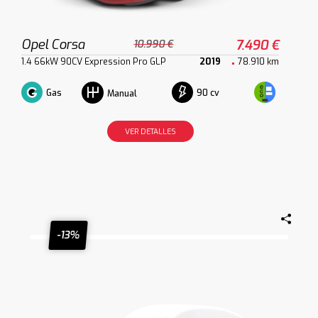
Opel Corsa
7.490 €
10.990 €
1.4 66kW 90CV Expression Pro GLP
2019
78.910 km
Gas
90 cv
Manual
VER DETALLES
-13%