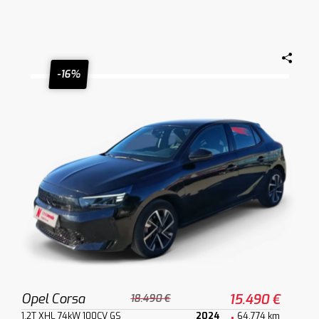
-16%
Opel Corsa
15.490 €
18.490 €
1.2T XHL 74kW 100CV GS
2024
64.774 km