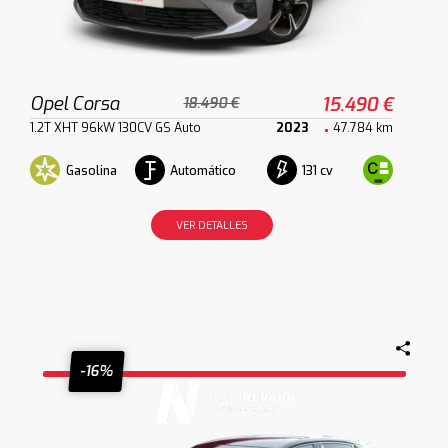
Opel Corsa
15.490 €
18.490 €
1.2T XHT 96kW 130CV GS Auto
2023
47.784 km
Gasolina
Automático
131 cv
VER DETALLES
-16%