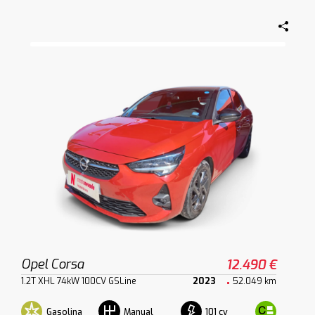
Opel Corsa
12.490 €
1.2T XHL 74kW 100CV GSLine
2023
52.049 km
Gasolina
101 cv
Manual