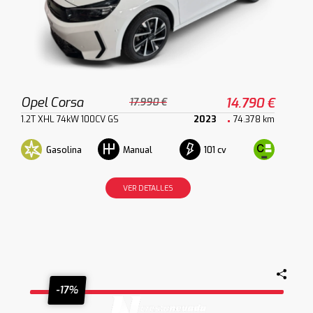
Opel Corsa
14.790 €
17.990 €
1.2T XHL 74kW 100CV GS
2023
74.378 km
Gasolina
101 cv
Manual
VER DETALLES
-17%