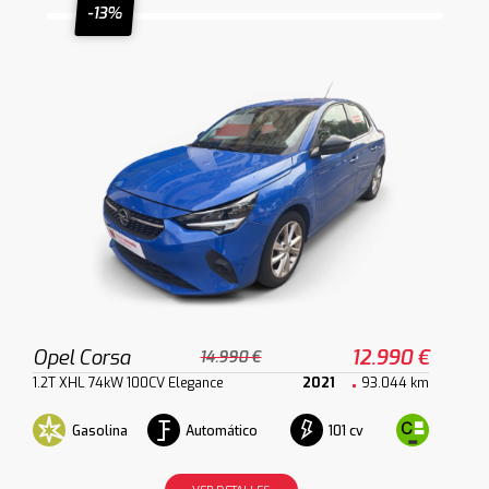
-13%
Opel Corsa
12.990 €
14.990 €
1.2T XHL 74kW 100CV Elegance
2021
93.044 km
Gasolina
Automático
101 cv