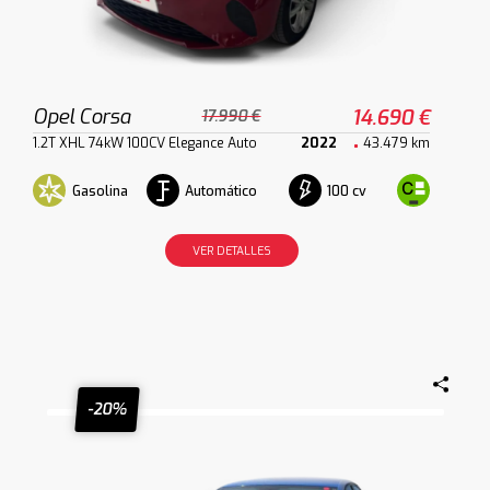
Opel Corsa
14.690 €
17.990 €
1.2T XHL 74kW 100CV Elegance Auto
2022
43.479 km
Gasolina
Automático
100 cv
VER DETALLES
-20%