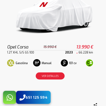
Opel Corsa
13.990 €
15.990 €
1.2T XHL S/S GS 100
2023
66.228 km
Gasolina
101 cv
Manual
VER DETALLES
651 125 594