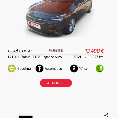
Opel Corsa
13.490 €
14.990 €
1.2T XHL 74kW 100CV Elegance Auto
2021
89.627 km
Gasolina
Automático
101 cv
VER DETALLES