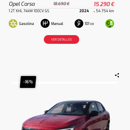
Opel Corsa
15.290 €
18.690 €
1.2T XHL 74kW 100CV GS
2024
54.754 km
Gasolina
101 cv
Manual
VER DETALLES
-16%