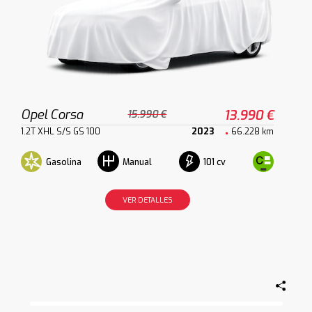
Opel Corsa
13.990 €
15.990 €
1.2T XHL S/S GS 100
2023
66.228 km
Gasolina
101 cv
Manual
VER DETALLES