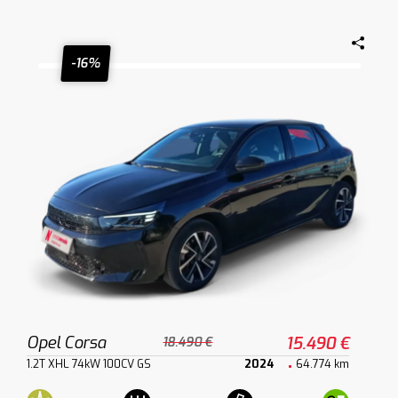
-16%
Opel Corsa
15.490 €
18.490 €
1.2T XHL 74kW 100CV GS
2024
64.774 km