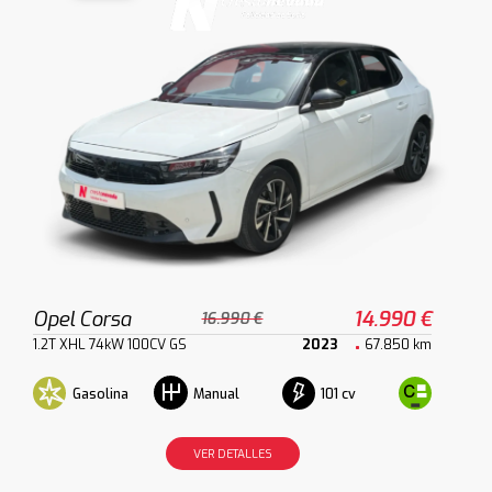
Opel Corsa
14.990 €
16.990 €
1.2T XHL 74kW 100CV GS
2023
67.850 km
Gasolina
101 cv
Manual
VER DETALLES