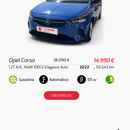
Opel Corsa
14.990 €
18.790 €
1.2T XHL 74kW 100CV Elegance Auto
2022
50.643 km
Gasolina
Automático
101 cv
VER DETALLES