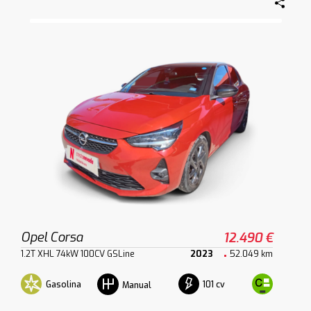
Opel Corsa
12.490 €
1.2T XHL 74kW 100CV GSLine
2023
52.049 km
Gasolina
101 cv
Manual