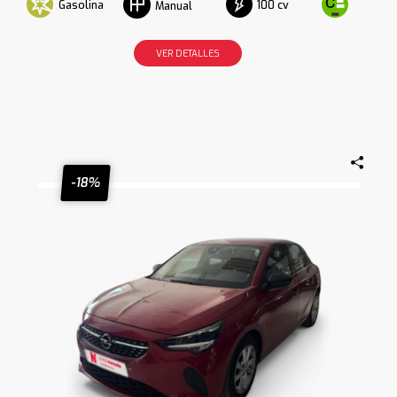
Gasolina
100 cv
Manual
VER DETALLES
-18%