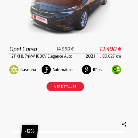
Opel Corsa
13.490 €
14.990 €
1.2T XHL 74kW 100CV Elegance Auto
2021
89.627 km
Gasolina
Automático
101 cv
VER DETALLES
-13%