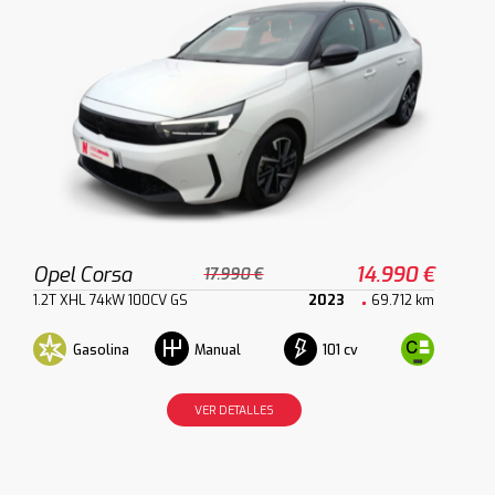
Opel Corsa
14.990 €
17.990 €
1.2T XHL 74kW 100CV GS
2023
69.712 km
Gasolina
101 cv
Manual
VER DETALLES