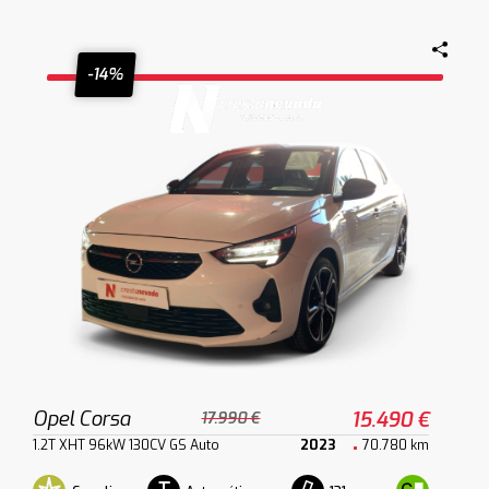
-14%
Opel Corsa
15.490 €
17.990 €
1.2T XHT 96kW 130CV GS Auto
2023
70.780 km