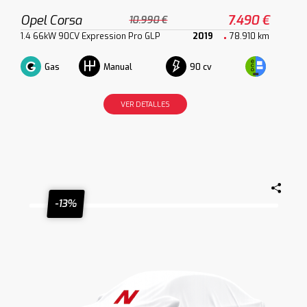
Opel Corsa
7.490 €
10.990 €
1.4 66kW 90CV Expression Pro GLP
2019
78.910 km
Gas
90 cv
Manual
VER DETALLES
-13%