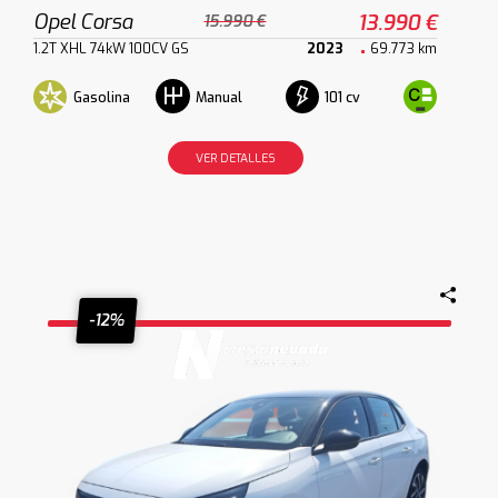
Opel Corsa
13.990 €
15.990 €
1.2T XHL 74kW 100CV GS
2023
69.773 km
Gasolina
101 cv
Manual
VER DETALLES
-12%