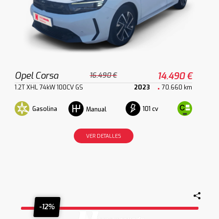
Opel Corsa
14.490 €
16.490 €
1.2T XHL 74kW 100CV GS
2023
70.660 km
Gasolina
101 cv
Manual
VER DETALLES
-12%