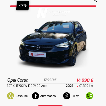
-17%
Opel Corsa
14.990 €
17.990 €
1.2T XHT 96kW 130CV GS Auto
2023
61.829 km
Gasolina
Automático
131 cv