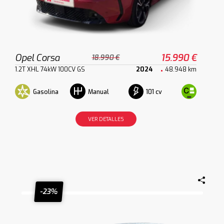
Opel Corsa
15.990 €
18.990 €
1.2T XHL 74kW 100CV GS
2024
48.948 km
Gasolina
101 cv
Manual
VER DETALLES
-23%