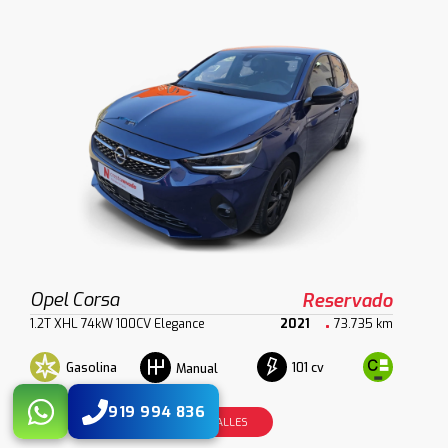
Opel Corsa
Reservado
1.2T XHL 74kW 100CV Elegance
2021
73.735 km
Gasolina
101 cv
Manual
919 994 836
VER DETALLES