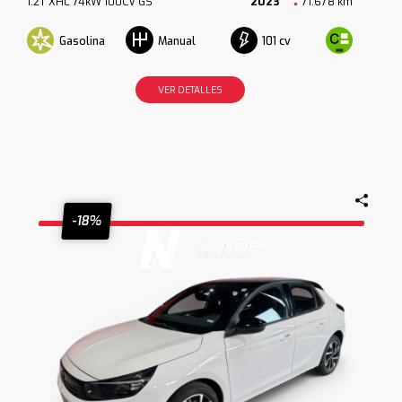
1.2T XHL 74kW 100CV GS
2023
71.678 km
Gasolina
101 cv
Manual
VER DETALLES
-18%