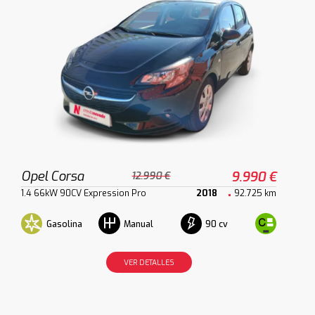
Opel Corsa
9.990 €
12.990 €
1.4 66kW 90CV Expression Pro
2018
92.725 km
Gasolina
90 cv
Manual
VER DETALLES