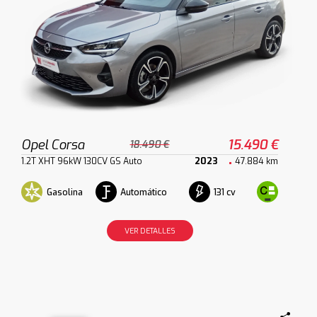
Opel Corsa
15.490 €
18.490 €
1.2T XHT 96kW 130CV GS Auto
2023
47.884 km
Gasolina
Automático
131 cv
VER DETALLES