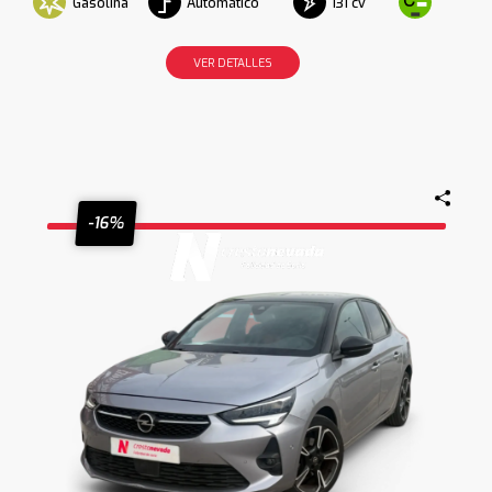
Gasolina
Automático
131 cv
VER DETALLES
-16%