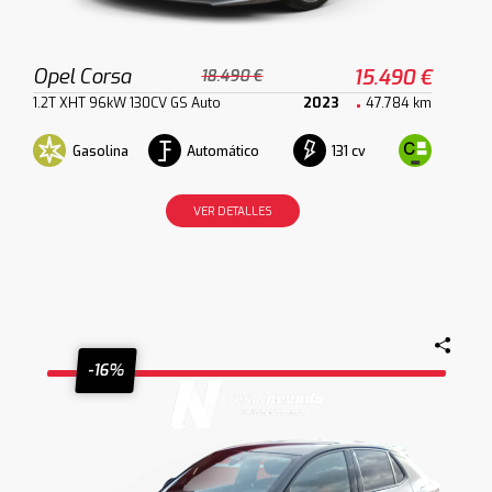
Opel Corsa
15.490 €
18.490 €
1.2T XHT 96kW 130CV GS Auto
2023
47.784 km
Gasolina
Automático
131 cv
VER DETALLES
-16%