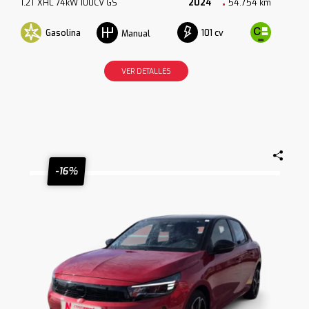
1.2T XHL 74kW 100CV GS
2024
54.754 km
Gasolina
101 cv
Manual
VER DETALLES
-16%