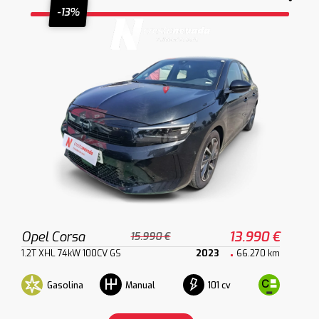
-13%
Opel Corsa
13.990 €
15.990 €
1.2T XHL 74kW 100CV GS
2023
66.270 km
Gasolina
101 cv
Manual