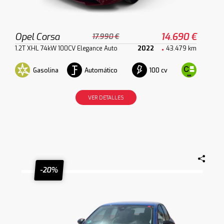
Opel Corsa
14.690 €
17.990 €
1.2T XHL 74kW 100CV Elegance Auto
2022
43.479 km
Gasolina
Automático
100 cv
VER DETALLES
-20%