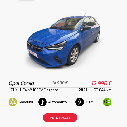
Opel Corsa
12.990 €
14.990 €
1.2T XHL 74kW 100CV Elegance
2021
93.044 km
Gasolina
Automático
101 cv
VER DETALLES