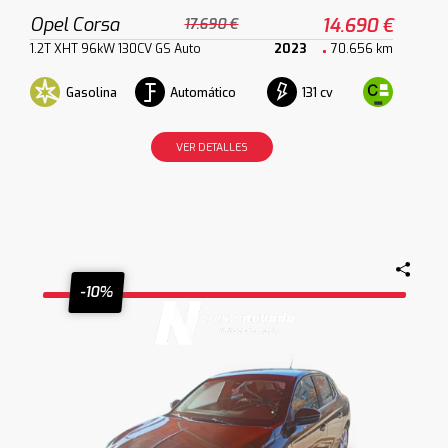
Opel Corsa
14.690 €
17.690 €
1.2T XHT 96kW 130CV GS Auto
2023
70.656 km
Gasolina
Automático
131 cv
VER DETALLES
-10%