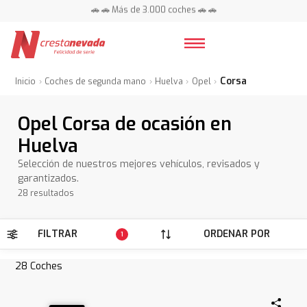
📍 Centros en toda España ⭐
🚗 🚗 Más de 3.000 coches 🚗 🚗
📍 Centros en toda España ⭐
Corsa
Inicio
Coches de segunda mano
Huelva
Opel
Opel Corsa de ocasión en
Huelva
Selección de nuestros mejores vehículos, revisados y
garantizados.
28 resultados
FILTRAR
ORDENAR POR
1
28
Coches