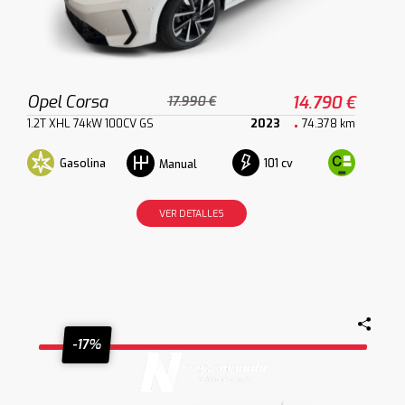
Opel Corsa
14.790 €
17.990 €
1.2T XHL 74kW 100CV GS
2023
74.378 km
Gasolina
101 cv
Manual
VER DETALLES
-17%