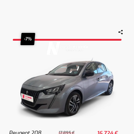
-7%
Peugeot 208
16.724 €
17.895 €