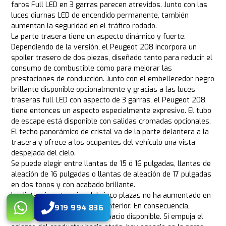
faros Full LED en 3 garras parecen atrevidos. Junto con las
luces diurnas LED de encendido permanente, también
aumentan la seguridad en el tráfico rodado.
La parte trasera tiene un aspecto dinámico y fuerte.
Dependiendo de la versión, el Peugeot 208 incorpora un
spoiler trasero de dos piezas, diseñado tanto para reducir el
consumo de combustible como para mejorar las
prestaciones de conducción. Junto con el embellecedor negro
brillante disponible opcionalmente y gracias a las luces
traseras full LED con aspecto de 3 garras, el Peugeot 208
tiene entonces un aspecto especialmente expresivo. El tubo
de escape está disponible con salidas cromadas opcionales.
El techo panorámico de cristal va de la parte delantera a la
trasera y ofrece a los ocupantes del vehículo una vista
despejada del cielo.
Se puede elegir entre llantas de 15 ó 16 pulgadas, llantas de
aleación de 16 pulgadas o llantas de aleación de 17 pulgadas
en dos tonos y con acabado brillante.
La distancia entre ejes del cinco plazas no ha aumentado en
comparación con el modelo anterior. En consecuencia,
919 994 836
apenas hay cambios en el espacio disponible. Si empuja el