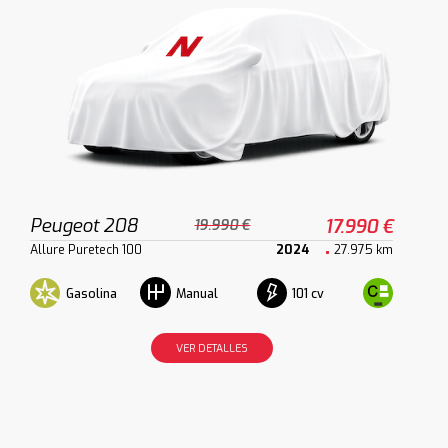
Peugeot 208
17.990 €
19.990 €
Allure Puretech 100
2024
27.975 km
Gasolina
101 cv
Manual
VER DETALLES