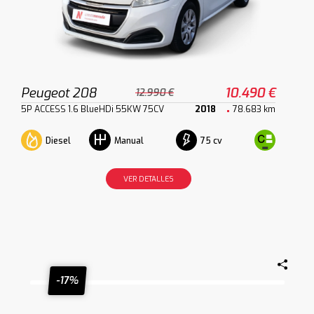
Peugeot 208
10.490 €
12.990 €
5P ACCESS 1.6 BlueHDi 55KW 75CV
2018
78.683 km
Diesel
75 cv
Manual
VER DETALLES
-17%