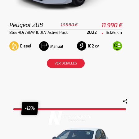
Peugeot 208
11.990 €
13.990 €
BlueHDi 73kW 100CV Active Pack
2022
116.126 km
Diesel
102 cv
Manual
VER DETALLES
-13%