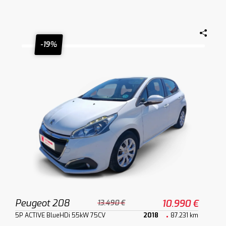
-19%
Peugeot 208
10.990 €
13.490 €
5P ACTIVE BlueHDi 55kW 75CV
2018
87.231 km