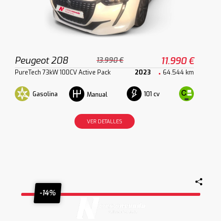
Peugeot 208
11.990 €
13.990 €
PureTech 73kW 100CV Active Pack
2023
64.544 km
Gasolina
101 cv
Manual
VER DETALLES
-14%