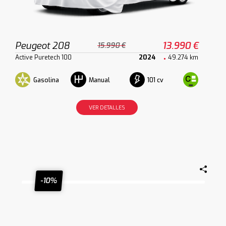
Peugeot 208
13.990 €
15.990 €
Active Puretech 100
2024
49.274 km
Gasolina
101 cv
Manual
VER DETALLES
-10%