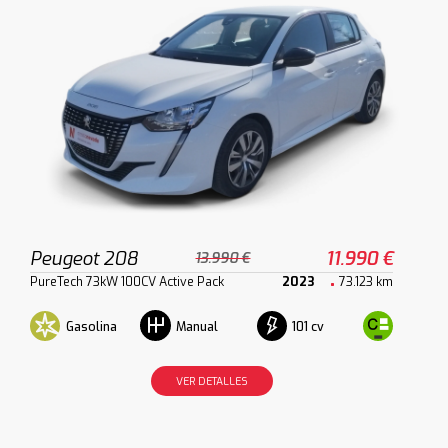
Peugeot 208
11.990 €
13.990 €
PureTech 73kW 100CV Active Pack
2023
73.123 km
Gasolina
101 cv
Manual
VER DETALLES