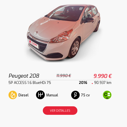
Peugeot 208
9.990 €
11.990 €
5P ACCESS 1.6 BlueHDi 75
2016
90.937 km
Diesel
75 cv
Manual
VER DETALLES