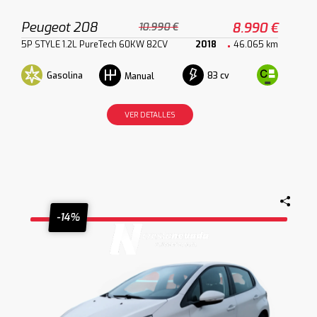
Peugeot 208
8.990 €
10.990 €
5P STYLE 1.2L PureTech 60KW 82CV
2018
46.065 km
Gasolina
83 cv
Manual
VER DETALLES
-14%