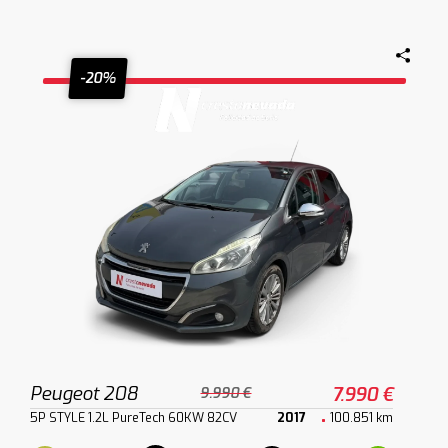
-20%
Peugeot 208
7.990 €
9.990 €
5P STYLE 1.2L PureTech 60KW 82CV
2017
100.851 km