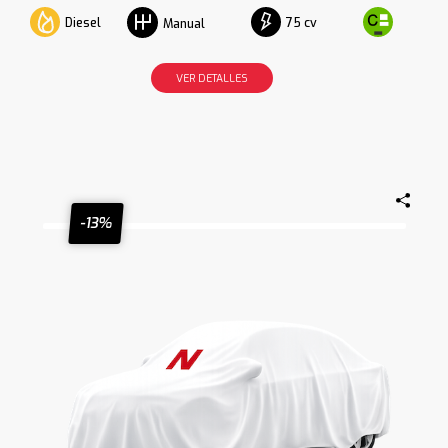
Diesel
75 cv
Manual
VER DETALLES
-13%