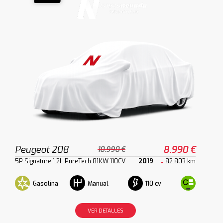
Peugeot 208
8.990 €
10.990 €
5P Signature 1.2L PureTech 81KW 110CV
2019
82.803 km
Gasolina
110 cv
Manual
VER DETALLES