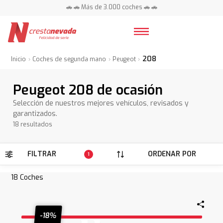
📍 Centros en toda España ⭐
🚗 🚗 Más de 3.000 coches 🚗 🚗
📍 Centros en toda España ⭐
208
Inicio
Coches de segunda mano
Peugeot
Peugeot 208 de ocasión
Selección de nuestros mejores vehículos, revisados y
garantizados.
18 resultados
FILTRAR
ORDENAR POR
1
18
Coches
-18%