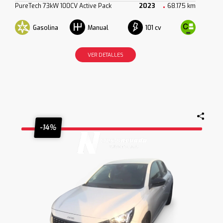
PureTech 73kW 100CV Active Pack
2023
68.175 km
Gasolina
101 cv
Manual
VER DETALLES
-14%