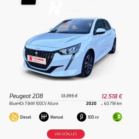
Peugeot 208
12.518 €
13.395 €
BlueHDi 73kW 100CV Allure
2020
60.718 km
Diesel
100 cv
Manual
VER DETALLES