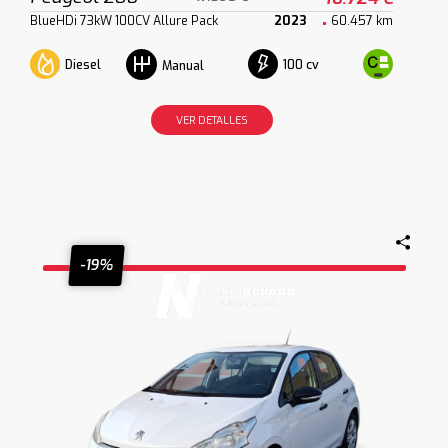
BlueHDi 73kW 100CV Allure Pack
2023
60.457 km
Diesel
100 cv
Manual
VER DETALLES
-19%