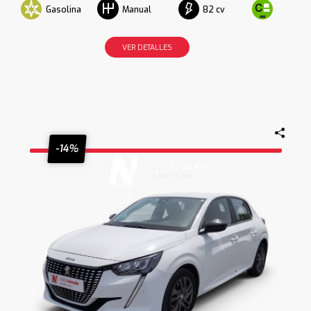
Gasolina
82 cv
Manual
VER DETALLES
-14%