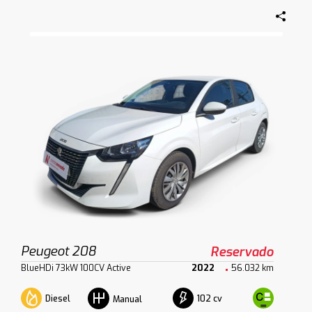
Peugeot 208
Reservado
BlueHDi 73kW 100CV Active
2022
56.032 km
Diesel
102 cv
Manual