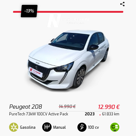
-13%
Peugeot 208
12.990 €
14.990 €
PureTech 73kW 100CV Active Pack
2023
61.833 km
Gasolina
100 cv
Manual