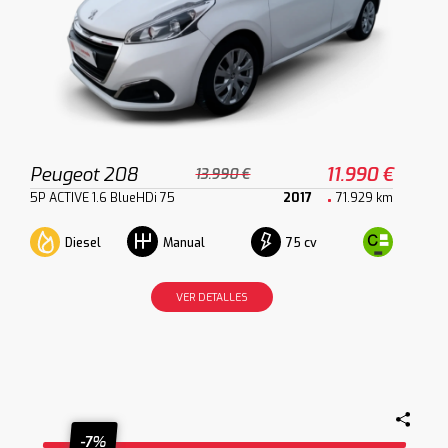
Peugeot 208
11.990 €
13.990 €
5P ACTIVE 1.6 BlueHDi 75
2017
71.929 km
Diesel
75 cv
Manual
VER DETALLES
-7%