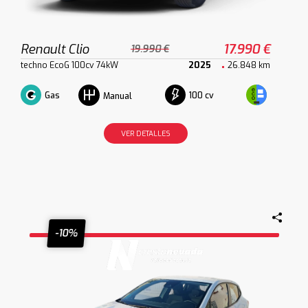
Renault Clio
17.990 €
19.990 €
techno EcoG 100cv 74kW
2025
26.848 km
Gas
100 cv
Manual
VER DETALLES
-10%