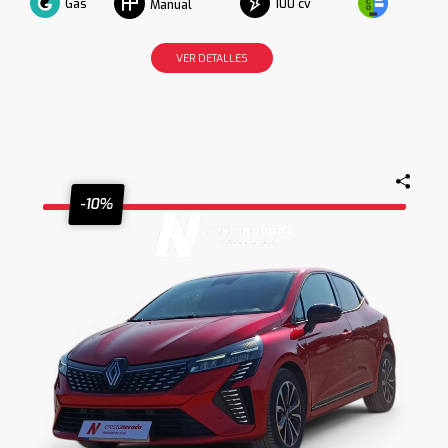
Gas
100 cv
Manual
VER DETALLES
-10%