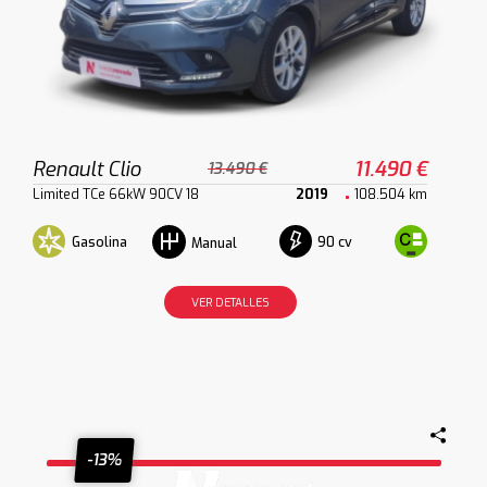
Renault Clio
11.490 €
13.490 €
Limited TCe 66kW 90CV 18
2019
108.504 km
Gasolina
90 cv
Manual
VER DETALLES
-13%