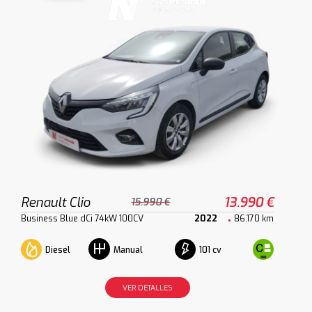
Renault Clio
13.990 €
15.990 €
Business Blue dCi 74kW 100CV
2022
86.170 km
Diesel
101 cv
Manual
VER DETALLES