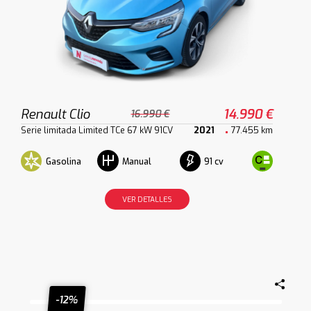
Renault Clio
14.990 €
16.990 €
Serie limitada Limited TCe 67 kW 91CV
2021
77.455 km
Gasolina
91 cv
Manual
VER DETALLES
-12%