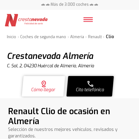
📍 Centros en toda España ⭐
🚗 🚗 Más de 3.000 coches 🚗 🚗
📍 Centros en toda España ⭐
Clio
Inicio
Coches de segunda mano
Almería
Renault
Crestanevada Almería
C. Sol, 2, 04230 Huércal de Almería, Almería
distance
call
Cómo llegar
Cita telefónica
Renault Clio de ocasión en
Almería
Selección de nuestros mejores vehículos, revisados y
garantizados.