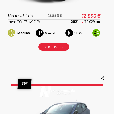
Renault Clio
12.890 €
13.890 €
Intens TCe 67 kW 91CV
2021
38.629 km
Gasolina
90 cv
Manual
VER DETALLES
-13%