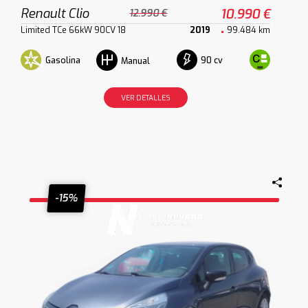
Renault Clio
10.990 €
12.990 €
Limited TCe 66kW 90CV 18
2019
99.484 km
Gasolina
90 cv
Manual
VER DETALLES
-15%