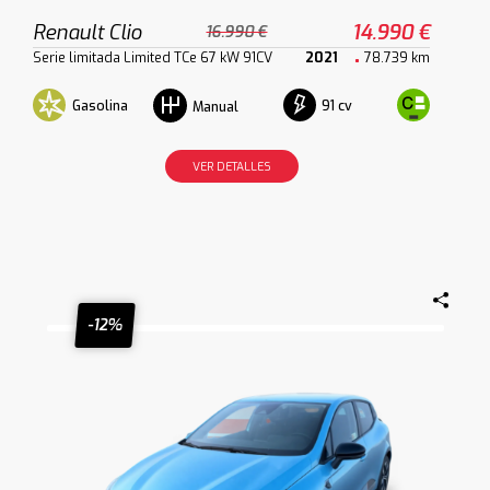
Renault Clio
14.990 €
16.990 €
Serie limitada Limited TCe 67 kW 91CV
2021
78.739 km
Gasolina
91 cv
Manual
VER DETALLES
-12%