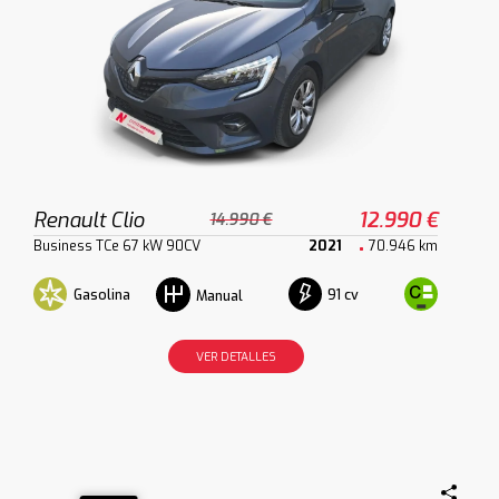
Renault Clio
12.990 €
14.990 €
Business TCe 67 kW 90CV
2021
70.946 km
Gasolina
91 cv
Manual
VER DETALLES