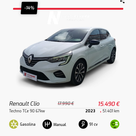
-14%
Renault Clio
15.490 €
17.990 €
Techno TCe 90 67kw
2023
51.401 km
Gasolina
91 cv
Manual