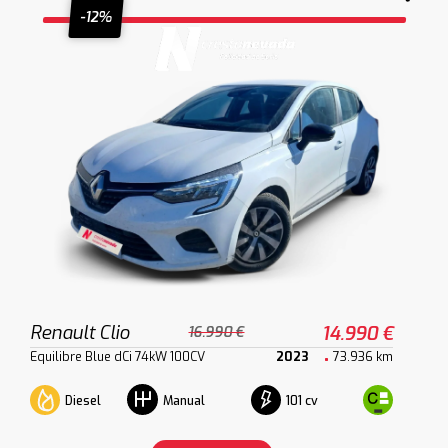
-12%
Renault Clio
14.990 €
16.990 €
Equilibre Blue dCi 74kW 100CV
2023
73.936 km
Diesel
101 cv
Manual