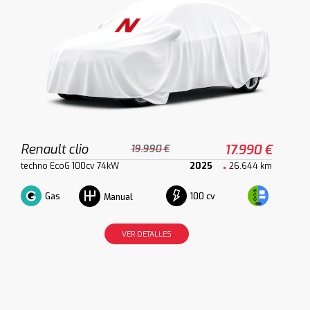
Renault clio
17.990 €
19.990 €
techno EcoG 100cv 74kW
2025
26.644 km
Gas
100 cv
Manual
VER DETALLES