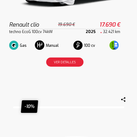
Renault clio
17.690 €
19.690 €
techno EcoG 100cv 74kW
2025
32.421 km
Gas
100 cv
Manual
VER DETALLES
-10%