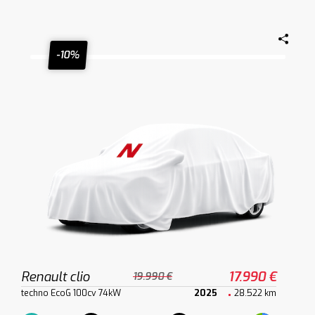
-10%
Renault clio
17.990 €
19.990 €
techno EcoG 100cv 74kW
2025
28.522 km