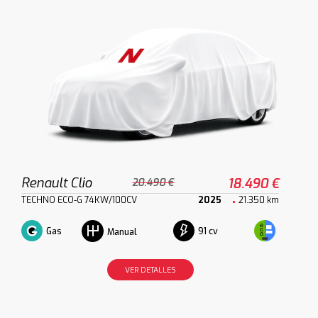
Renault Clio
18.490 €
20.490 €
TECHNO ECO-G 74KW/100CV
2025
21.350 km
Gas
91 cv
Manual
VER DETALLES