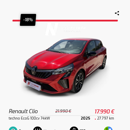
-18%
Renault Clio
17.990 €
21.990 €
techno EcoG 100cv 74kW
2025
27.797 km