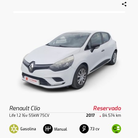
Renault Clio
Reservado
Life 1.2 16v 55kW 75CV
2017
84.574 km
Gasolina
73 cv
Manual