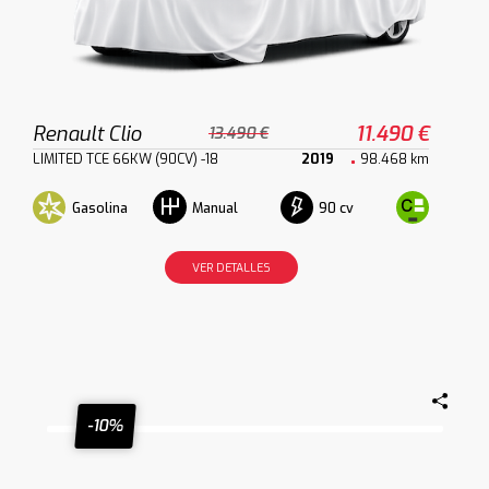
Renault Clio
11.490 €
13.490 €
LIMITED TCE 66KW (90CV) -18
2019
98.468 km
Gasolina
90 cv
Manual
VER DETALLES
-10%