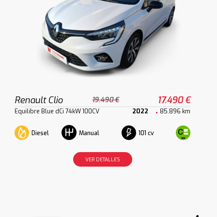
Renault Clio
17.490 €
19.490 €
Equilibre Blue dCi 74kW 100CV
2022
85.896 km
Diesel
101 cv
Manual
VER DETALLES