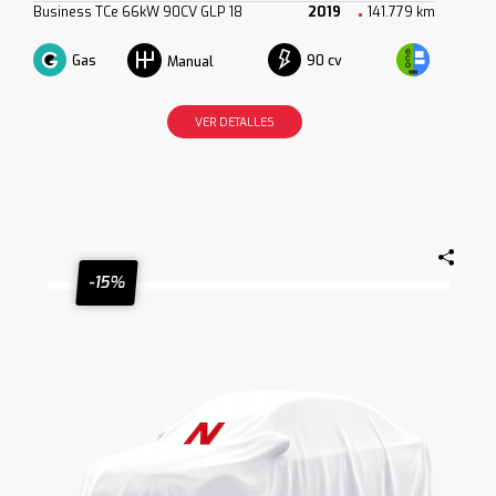
Business TCe 66kW 90CV GLP 18
2019
141.779 km
Gas
90 cv
Manual
VER DETALLES
-15%