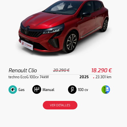
Renault Clio
18.290 €
20.290 €
techno EcoG 100cv 74kW
2025
23.301 km
Gas
100 cv
Manual
VER DETALLES