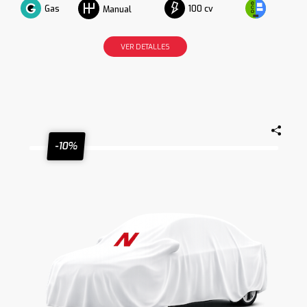
Gas
100 cv
Manual
VER DETALLES
-10%