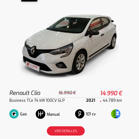
Renault Clio
14.990 €
16.990 €
Business TCe 74 kW 100CV GLP
2021
44.789 km
Gas
101 cv
Manual
VER DETALLES