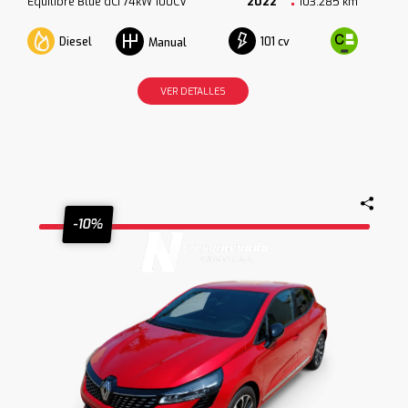
Equilibre Blue dCi 74kW 100CV
2022
103.285 km
Diesel
101 cv
Manual
VER DETALLES
-10%