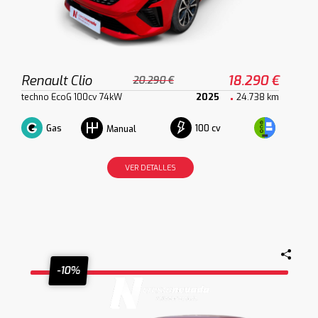
Renault Clio
18.290 €
20.290 €
techno EcoG 100cv 74kW
2025
24.738 km
Gas
100 cv
Manual
VER DETALLES
-10%