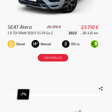
SEAT Ateca
23.710 €
25.370 €
2.0 TDI 110kW 150CV SS FR Go S
2022
85.425 km
Diesel
150 cv
Manual
VER DETALLES
-7%