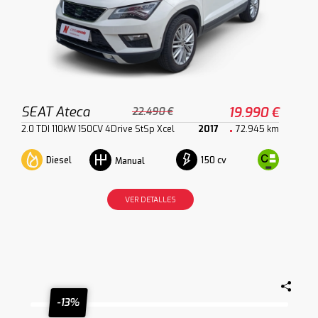
SEAT Ateca
19.990 €
22.490 €
2.0 TDI 110kW 150CV 4Drive StSp Xcel
2017
72.945 km
Diesel
150 cv
Manual
VER DETALLES
-13%