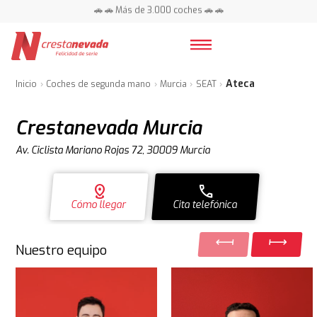
📍 Centros en toda España ⭐
🚗 🚗 Más de 3.000 coches 🚗 🚗
📍 Centros en toda España ⭐
Ateca
Inicio
Coches de segunda mano
Murcia
SEAT
Crestanevada Murcia
Av. Ciclista Mariano Rojas 72, 30009 Murcia
distance
call
Cómo llegar
Cita telefónica
Nuestro equipo