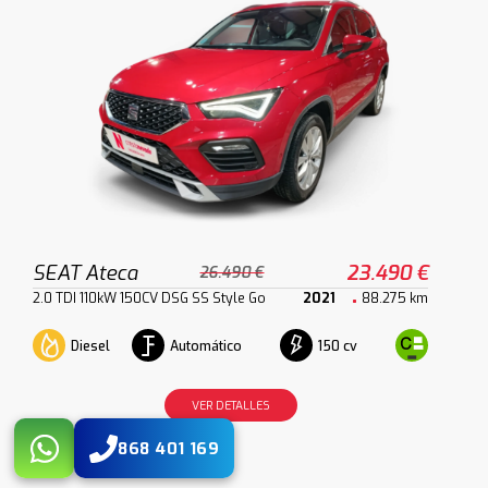
SEAT Ateca
23.490 €
26.490 €
2.0 TDI 110kW 150CV DSG SS Style Go
2021
88.275 km
Diesel
Automático
150 cv
VER DETALLES
868 401 169