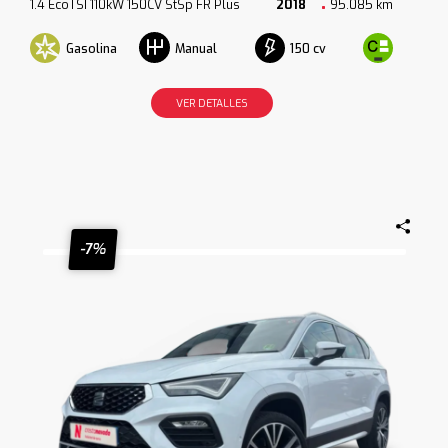
1.4 EcoTSI 110kW 150CV StSp FR Plus
2018
95.085 km
Gasolina
150 cv
Manual
VER DETALLES
-7%