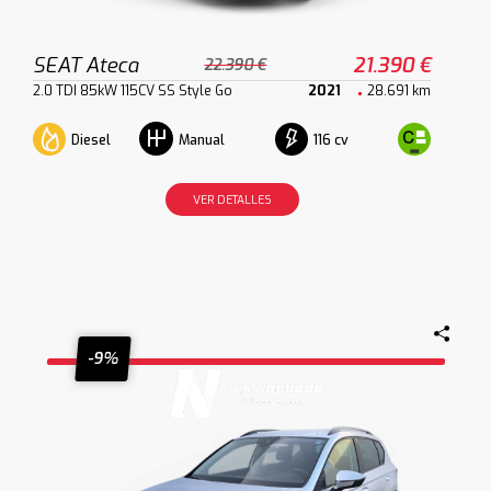
SEAT Ateca
21.390 €
22.390 €
2.0 TDI 85kW 115CV SS Style Go
2021
28.691 km
Diesel
116 cv
Manual
VER DETALLES
-9%