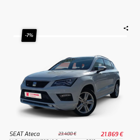
-7%
SEAT Ateca
21.869 €
23.400 €