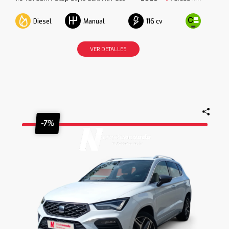
Diesel
116 cv
Manual
VER DETALLES
-7%