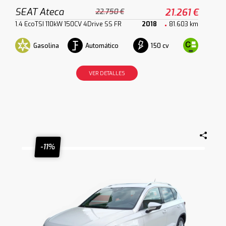
SEAT Ateca
21.261 €
22.750 €
1.4 EcoTSI 110kW 150CV 4Drive SS FR
2018
81.603 km
Gasolina
Automático
150 cv
VER DETALLES
-11%