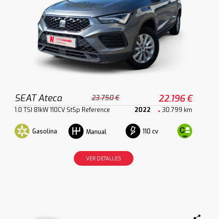
SEAT Ateca
22.196 €
23.750 €
1.0 TSI 81kW 110CV StSp Reference
2022
30.799 km
Gasolina
110 cv
Manual
VER DETALLES