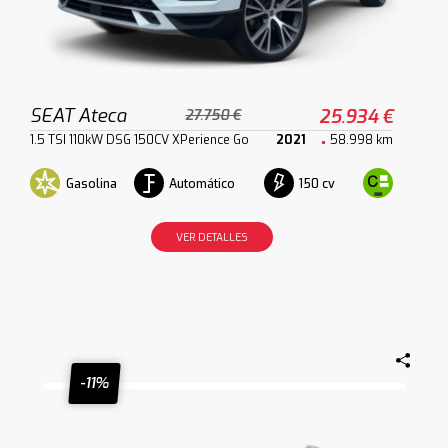
SEAT Ateca
25.934 €
27.750 €
1.5 TSI 110kW DSG 150CV XPerience Go
2021
58.998 km
Gasolina
Automático
150 cv
VER DETALLES
-11%