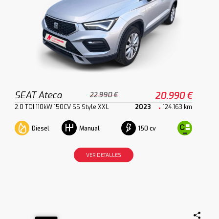
SEAT Ateca
20.990 €
22.990 €
2.0 TDI 110kW 150CV SS Style XXL
2023
124.163 km
Diesel
150 cv
Manual
VER DETALLES