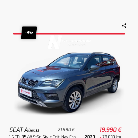
-9%
SEAT Ateca
19.990 €
21.990 €
1.6 TDI 85kW StSp Style Edit. Nav Eco
2020
78.033 km