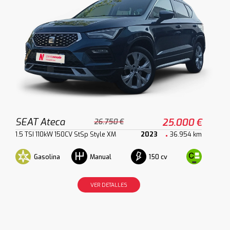
SEAT Ateca
25.000 €
26.750 €
1.5 TSI 110kW 150CV StSp Style XM
2023
36.954 km
Gasolina
150 cv
Manual
VER DETALLES