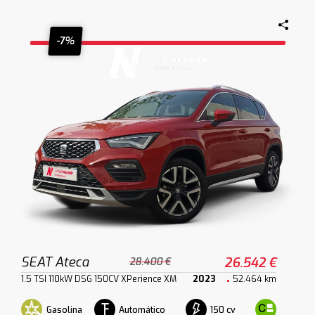
-7%
SEAT Ateca
26.542 €
28.400 €
1.5 TSI 110kW DSG 150CV XPerience XM
2023
52.464 km
Gasolina
Automático
150 cv