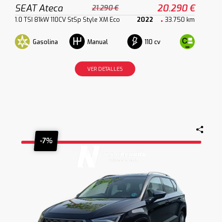
SEAT Ateca
20.290 €
21.290 €
1.0 TSI 81kW 110CV StSp Style XM Eco
2022
33.750 km
Gasolina
110 cv
Manual
VER DETALLES
-7%