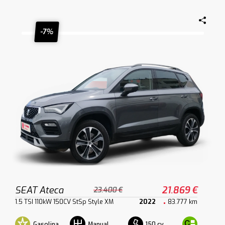
-7%
SEAT Ateca
21.869 €
23.400 €
1.5 TSI 110kW 150CV StSp Style XM
2022
83.777 km
Gasolina
150 cv
Manual