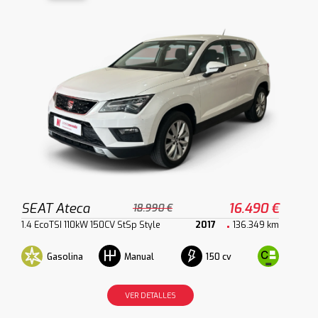
SEAT Ateca
16.490 €
18.990 €
1.4 EcoTSI 110kW 150CV StSp Style
2017
136.349 km
Gasolina
150 cv
Manual
VER DETALLES