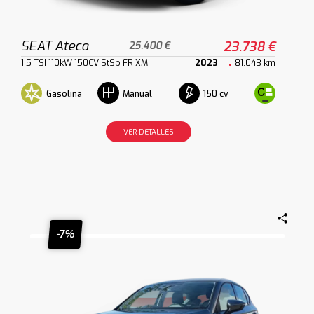
SEAT Ateca
23.738 €
25.400 €
1.5 TSI 110kW 150CV StSp FR XM
2023
81.043 km
Gasolina
150 cv
Manual
VER DETALLES
-7%