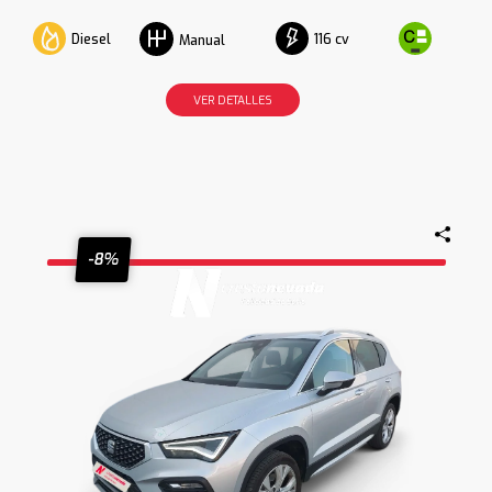
Diesel
116 cv
Manual
VER DETALLES
-8%