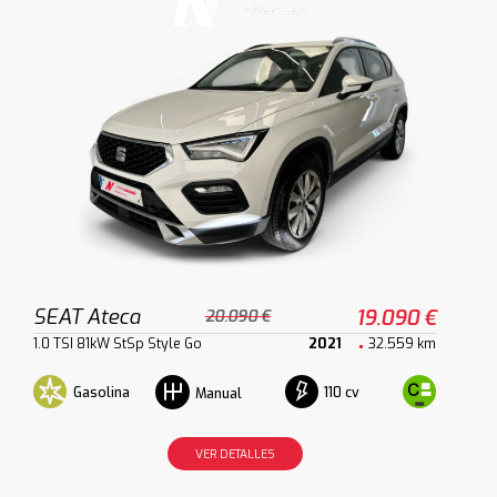
SEAT Ateca
19.090 €
20.090 €
1.0 TSI 81kW StSp Style Go
2021
32.559 km
Gasolina
110 cv
Manual
VER DETALLES