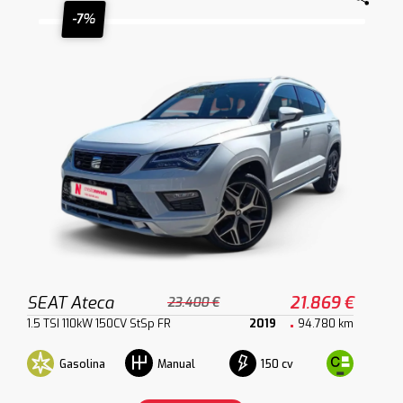
-7%
SEAT Ateca
21.869 €
23.400 €
1.5 TSI 110kW 150CV StSp FR
2019
94.780 km
Gasolina
150 cv
Manual