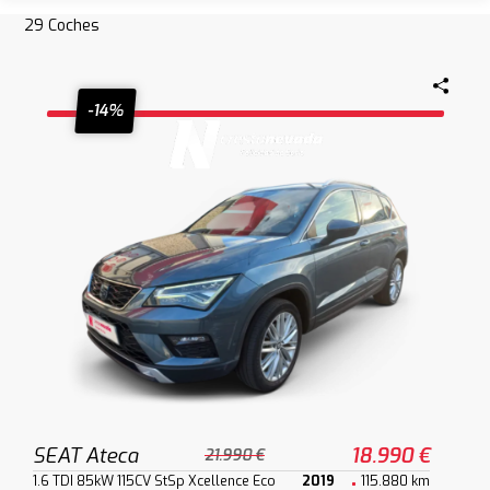
29
Coches
-14%
SEAT Ateca
18.990 €
21.990 €
1.6 TDI 85kW 115CV StSp Xcellence Eco
2019
115.880 km