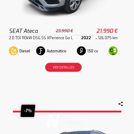
SEAT Ateca
21.990 €
23.990 €
2.0 TDI 110kW DSG SS XPerience Go L
2022
126.075 km
Diesel
Automático
150 cv
VER DETALLES
-7%