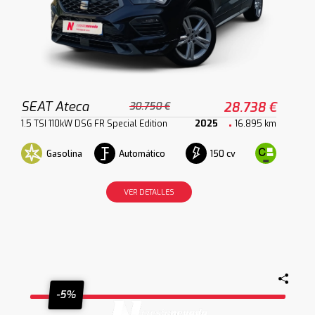
SEAT Ateca
28.738 €
30.750 €
1.5 TSI 110kW DSG FR Special Edition
2025
16.895 km
Gasolina
Automático
150 cv
VER DETALLES
-5%