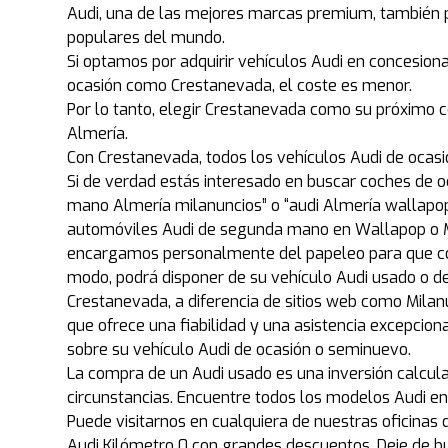
Audi, una de las mejores marcas premium, también p
populares del mundo.
Si optamos por adquirir vehículos Audi en concesiona
ocasión como Crestanevada, el coste es menor.
Por lo tanto, elegir Crestanevada como su próximo c
Almería.
Con Crestanevada, todos los vehículos Audi de ocas
Si de verdad estás interesado en buscar coches de o
mano Almería milanuncios” o “audi Almería wallapo
automóviles Audi de segunda mano en Wallapop o Mi
encargamos personalmente del papeleo para que com
modo, podrá disponer de su vehículo Audi usado o 
Crestanevada, a diferencia de sitios web como Milanu
que ofrece una fiabilidad y una asistencia excepcio
sobre su vehículo Audi de ocasión o seminuevo.
La compra de un Audi usado es una inversión calcula
circunstancias. Encuentre todos los modelos Audi e
Puede visitarnos en cualquiera de nuestras oficinas 
Audi Kilómetro 0 con grandes descuentos. Deje de 