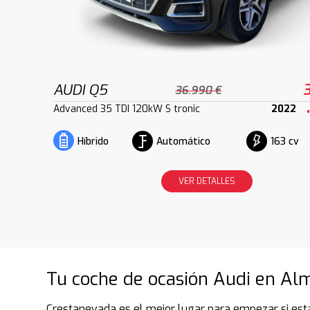
AUDI Q5
36.990 €
Advanced 35 TDI 120kW S tronic
2022
Automático
163 cv
Híbrido
VER DETALLES
Tu coche de ocasión Audi en Alm
Crestanevada es el mejor lugar para empezar si est