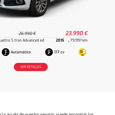
23.990 €
26.990 €
quattro S tron Advanced ed
2015
79.991 km
Automático
177 cv
VER DETALLES
la ayuda de nuestro servicio, puede encontrar los