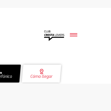
ll
distance
efónica
Cómo llegar