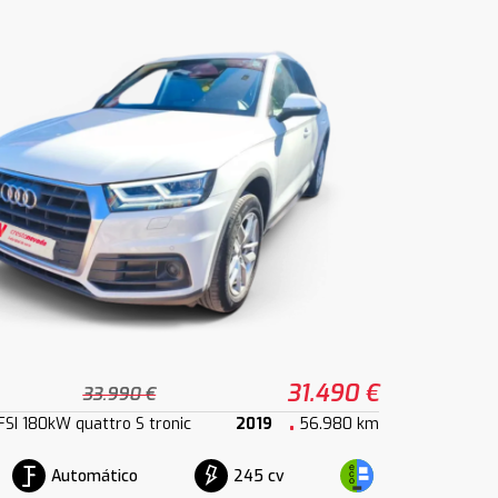
31.490 €
33.990 €
SI 180kW quattro S tronic
2019
56.980 km
Automático
245 cv