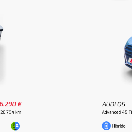
6.290 €
AUDI Q5
120.794 km
Advanced 45 TF
Híbrido