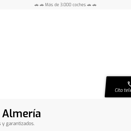
🚗 🚗 Más de 3.000 coches 🚗 🚗
📍 Centros en toda España ⭐
ca
Cita tel
 Almería
s y garantizados.