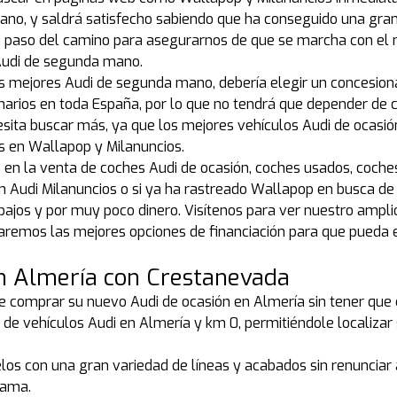
no, y saldrá satisfecho sabiendo que ha conseguido una gra
 paso del camino para asegurarnos de que se marcha con el 
 Audi de segunda mano.
s mejores Audi de segunda mano, debería elegir un concesion
arios en toda España, por lo que no tendrá que depender de 
cesita buscar más, ya que los mejores vehículos Audi de ocasi
es en Wallapop y Milanuncios.
s en la venta de coches Audi de ocasión, coches usados, coch
Audi Milanuncios o si ya ha rastreado Wallapop en busca de co
 bajos y por muy poco dinero. Visítenos para ver nuestro ampl
remos las mejores opciones de financiación para que pueda e
n Almería con Crestanevada
e comprar su nuevo Audi de ocasión en Almería sin tener que co
de vehículos Audi en Almería y km 0, permitiéndole localiza
os con una gran variedad de líneas y acabados sin renunciar a l
gama.