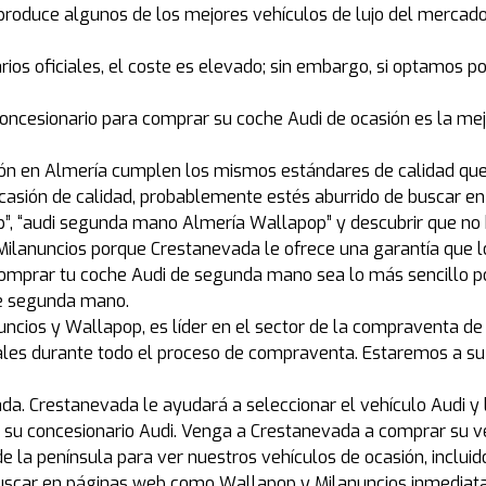
roduce algunos de los mejores vehículos de lujo del mercado
rios oficiales, el coste es elevado; sin embargo, si optamos po
oncesionario para comprar su coche Audi de ocasión es la mej
ión en Almería cumplen los mismos estándares de calidad que
casión de calidad, probablemente estés aburrido de buscar en
p”, “audi segunda mano Almería Wallapop” y descubrir que n
lanuncios porque Crestanevada le ofrece una garantía que lo
prar tu coche Audi de segunda mano sea lo más sencillo pos
de segunda mano.
ncios y Wallapop, es líder en el sector de la compraventa de 
nales durante todo el proceso de compraventa. Estaremos a su
da. Crestanevada le ayudará a seleccionar el vehículo Audi y
n su concesionario Audi. Venga a Crestanevada a comprar su v
de la península para ver nuestros vehículos de ocasión, inclui
buscar en páginas web como Wallapop y Milanuncios inmediata