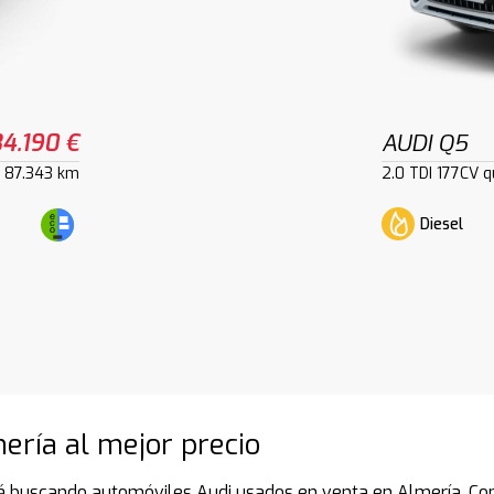
34.190 €
AUDI Q5
87.343 km
2.0 TDI 177CV 
Diesel
ería al mejor precio
á buscando automóviles Audi usados en venta en Almería. Con 