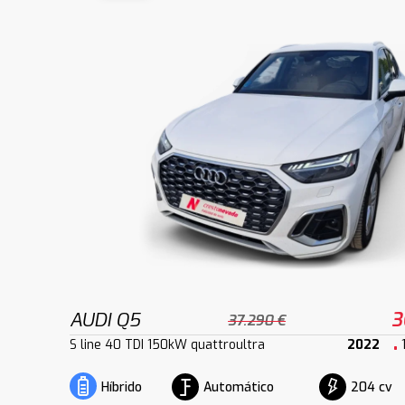
AUDI Q5
3
37.290 €
S line 40 TDI 150kW quattroultra
2022
Automático
204 cv
Híbrido