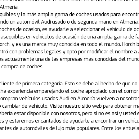
Almería.
quibles y la más amplia gama de coches usados para encontr
ando un automóvil Audi usado o de segunda mano en Almería.
coches de ocasión, es ayudarle a seleccionar el vehículo de o
asequibles en vehículos de ocasión de una amplia gama de f
rch, y es una marca muy conocida en todo el mundo. Horch ba
tró con problemas legales y optó por modificar el nombre a 
udi es actualmente una de las empresas más conocidas del mun
a compra de coches.
 cliente de primera categoría. Esto se debe al hecho de que 
a experiencia emparejando el coche apropiado con el compra
 compran vehículos usados Audi en Almería vuelven a nosotr
cambiar de vehículo. Visite nuestro sitio web para obtener m
 debería estar disponible con nosotros, pero si no es así y us
os y estaremos encantados de ayudarle a encontrar un vehíc
antes de automóviles de lujo más populares. Entre los entusi