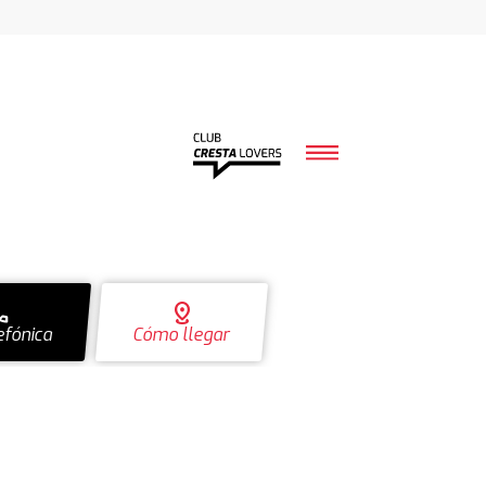
ll
distance
efónica
Cómo llegar