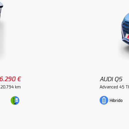
6.290 €
AUDI Q5
120.794 km
Advanced 45 TF
Híbrido