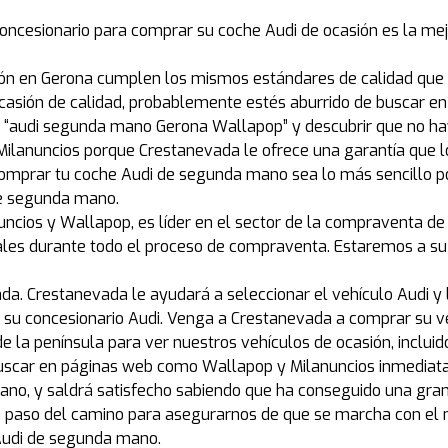
oncesionario para comprar su coche Audi de ocasión es la mej
ión en Gerona cumplen los mismos estándares de calidad que 
casión de calidad, probablemente estés aburrido de buscar en
, “audi segunda mano Gerona Wallapop” y descubrir que no h
lanuncios porque Crestanevada le ofrece una garantía que lo
prar tu coche Audi de segunda mano sea lo más sencillo pos
de segunda mano.
ncios y Wallapop, es líder en el sector de la compraventa de 
nales durante todo el proceso de compraventa. Estaremos a su
da. Crestanevada le ayudará a seleccionar el vehículo Audi y
n su concesionario Audi. Venga a Crestanevada a comprar su v
de la península para ver nuestros vehículos de ocasión, inclui
buscar en páginas web como Wallapop y Milanuncios inmediata
no, y saldrá satisfecho sabiendo que ha conseguido una gra
 paso del camino para asegurarnos de que se marcha con el 
 Audi de segunda mano.