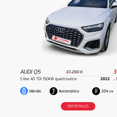
AUDI Q5
3
37.290 €
S line 40 TDI 150kW quattroultra
2022
Automático
204 cv
Híbrido
VER DETALLES