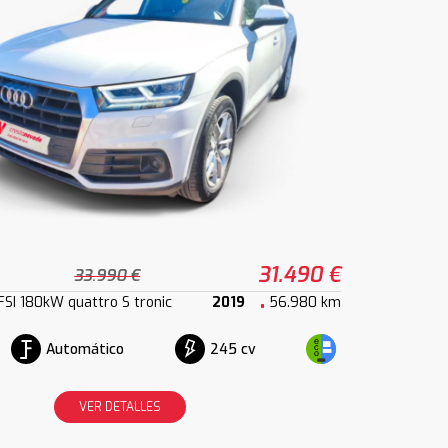
31.490 €
33.990 €
SI 180kW quattro S tronic
2019
56.980 km
Automático
245 cv
VER DETALLES