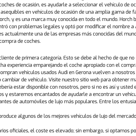
coches de ocasión, es ayudarle a seleccionar el vehículo de o
asequibles en vehículos de ocasión de una amplia gama de f
rch, y es una marca muy conocida en todo el mundo. Horch ba
tró con problemas legales y optó por modificar el nombre a 
udi es actualmente una de las empresas más conocidas del mun
 compra de coches.
 cliente de primera categoría. Esto se debe al hecho de que 
a experiencia emparejando el coche apropiado con el compra
 compran vehículos usados Audi en Gerona vuelven a nosotro
cambiar de vehículo. Visite nuestro sitio web para obtener m
 debería estar disponible con nosotros, pero si no es así y us
os y estaremos encantados de ayudarle a encontrar un vehíc
antes de automóviles de lujo más populares. Entre los entusi
roduce algunos de los mejores vehículos de lujo del mercado
rios oficiales, el coste es elevado; sin embargo, si optamos po