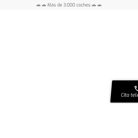
🚗 🚗 Más de 3.000 coches 🚗 🚗
📍 Centros en toda España ⭐
ca
Cita tel