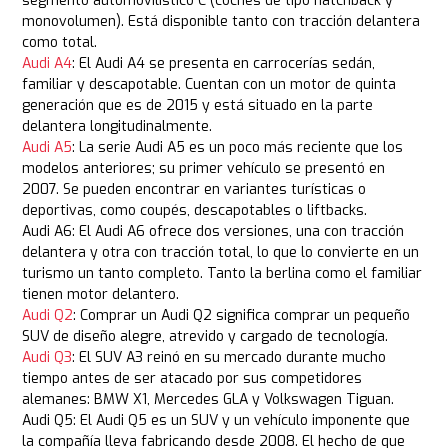
segmento automovilístico C (coches de tipo hatchback y
monovolumen). Está disponible tanto con tracción delantera
como total.
Audi A4
: El Audi A4 se presenta en carrocerías sedán,
familiar y descapotable. Cuentan con un motor de quinta
generación que es de 2015 y está situado en la parte
delantera longitudinalmente.
Audi A5
: La serie Audi A5 es un poco más reciente que los
modelos anteriores; su primer vehículo se presentó en
2007. Se pueden encontrar en variantes turísticas o
deportivas, como coupés, descapotables o liftbacks.
Audi A6: El Audi A6 ofrece dos versiones, una con tracción
delantera y otra con tracción total, lo que lo convierte en un
turismo un tanto completo. Tanto la berlina como el familiar
tienen motor delantero.
Audi Q2
: Comprar un Audi Q2 significa comprar un pequeño
SUV de diseño alegre, atrevido y cargado de tecnología.
Audi Q3
: El SUV A3 reinó en su mercado durante mucho
tiempo antes de ser atacado por sus competidores
alemanes: BMW X1, Mercedes GLA y Volkswagen Tiguan.
Audi Q5: El Audi Q5 es un SUV y un vehículo imponente que
la compañía lleva fabricando desde 2008. El hecho de que