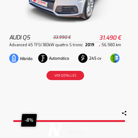
AUDI Q5
31.490 €
33.990 €
Advanced 45 TFSI 180kW quattro S tronic
2019
56.980 km
Automático
245 cv
Híbrido
VER DETALLES
-8%