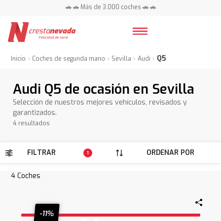
🚗 🚗 Más de 3.000 coches 🚗 🚗
📍 Centros en toda España ⭐
Q5
Inicio
Coches de segunda mano
Sevilla
Audi
Audi Q5 de ocasión en Sevilla
Selección de nuestros mejores vehículos, revisados y
garantizados.
4 resultados
FILTRAR
ORDENAR POR
1
4
Coches
-11%