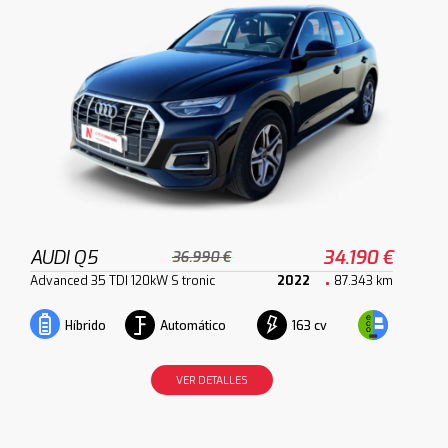
AUDI Q5
34.190 €
36.990 €
Advanced 35 TDI 120kW S tronic
2022
87.343 km
Automático
163 cv
Híbrido
VER DETALLES