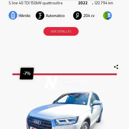
S line 40 TDI 150kW quattroultra
2022
120.794 km
Automático
204 cv
Híbrido
VER DETALLES
-7%