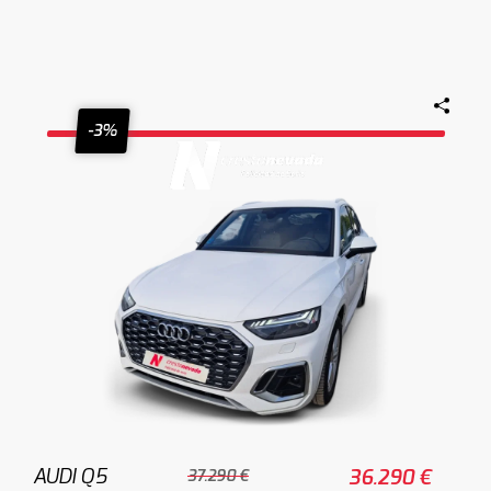
-3%
AUDI Q5
36.290 €
37.290 €