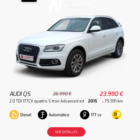
AUDI Q5
23.990 €
26.990 €
2.0 TDI 177CV quattro S tron Advanced ed
2015
79.991 km
Diesel
Automático
177 cv
VER DETALLES