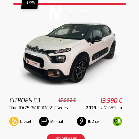
-13%
CITROEN C3
13.990 €
15.990 €
BlueHDi 75KW 100CV SS CSeries
2023
61.659 km
Diesel
102 cv
Manual
VER DETALLES