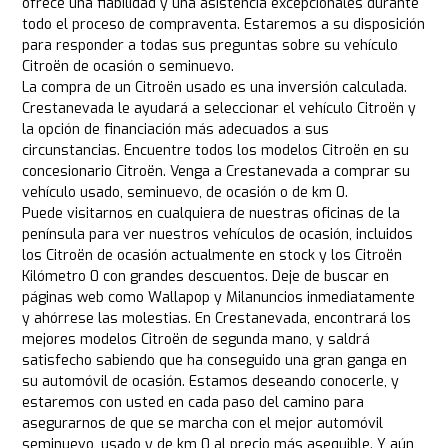
ofrece una fiabilidad y una asistencia excepcionales durante
todo el proceso de compraventa. Estaremos a su disposición
para responder a todas sus preguntas sobre su vehículo
Citroën de ocasión o seminuevo.
La compra de un Citroën usado es una inversión calculada.
Crestanevada le ayudará a seleccionar el vehículo Citroën y
la opción de financiación más adecuados a sus
circunstancias. Encuentre todos los modelos Citroën en su
concesionario Citroën. Venga a Crestanevada a comprar su
vehículo usado, seminuevo, de ocasión o de km 0.
Puede visitarnos en cualquiera de nuestras oficinas de la
península para ver nuestros vehículos de ocasión, incluidos
los Citroën de ocasión actualmente en stock y los Citroën
Kilómetro 0 con grandes descuentos. Deje de buscar en
páginas web como Wallapop y Milanuncios inmediatamente
y ahórrese las molestias. En Crestanevada, encontrará los
mejores modelos Citroën de segunda mano, y saldrá
satisfecho sabiendo que ha conseguido una gran ganga en
su automóvil de ocasión. Estamos deseando conocerle, y
estaremos con usted en cada paso del camino para
asegurarnos de que se marcha con el mejor automóvil
seminuevo, usado y de km 0 al precio más asequible. Y aún