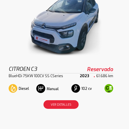
CITROEN C3
Reservado
BlueHDi 75KW 100CV SS CSeries
2023
61.686 km
Diesel
102 cv
Manual
VER DETALLES