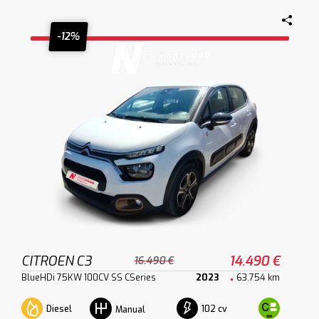
-12%
CITROEN C3
14.490 €
16.490 €
BlueHDi 75KW 100CV SS CSeries
2023
63.754 km
Diesel
102 cv
Manual