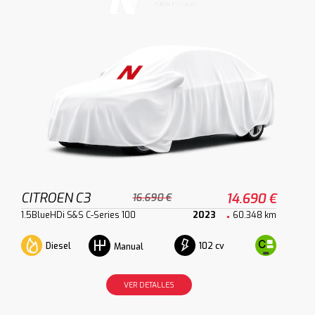
CITROEN C3
14.690 €
16.690 €
1.5BlueHDi S&S C-Series 100
2023
60.348 km
Diesel
102 cv
Manual
VER DETALLES