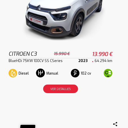
CITROEN C3
13.990 €
15.990 €
BlueHDi 75KW 100CV SS CSeries
2023
64.294 km
Diesel
102 cv
Manual
VER DETALLES