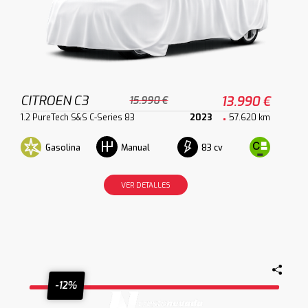
CITROEN C3
13.990 €
15.990 €
1.2 PureTech S&S C-Series 83
2023
57.620 km
Gasolina
83 cv
Manual
VER DETALLES
-12%