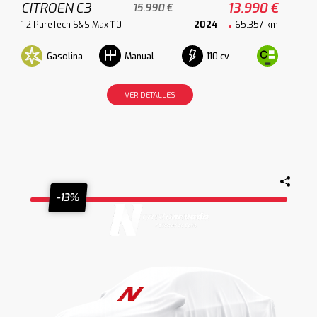
CITROEN C3
13.990 €
15.990 €
1.2 PureTech S&S Max 110
2024
65.357 km
Gasolina
110 cv
Manual
VER DETALLES
-13%