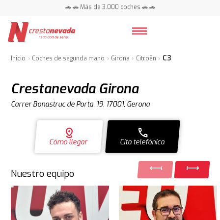
📍 Centros en toda España ⭐
C3
Inicio
Coches de segunda mano
Girona
Citroën
Crestanevada Girona
Carrer Bonastruc de Porta, 19, 17001, Gerona
distance
call
Cómo llegar
Cita telefónica
Nuestro equipo