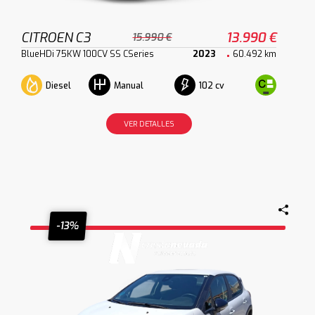
CITROEN C3
13.990 €
15.990 €
BlueHDi 75KW 100CV SS CSeries
2023
60.492 km
Diesel
102 cv
Manual
VER DETALLES
-13%