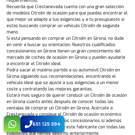
requerimientos.
Recuerda que Crestanevada cuenta con una gran selección
de modelos Citroën de ocasión para que puedas encontrar el
que mejor se adapte a tus exigencias y a tu presupuesto si
estás buscando comprar un vehículo Citroën de segunda
mano.
Si está pensando en comprar un Citroën en Girona, no dude
en venir a buscar su orientación. Nuestros cualificados
concesionarios en Girona tienen un gran conocimiento del
mercado de coches de ocasión en Girona y pueden ayudarle
a encontrar el Citroën ideal.
Podrá sacar el máximo partido a su automóvil Citroën en
Girona siguiendo sus recomendaciones, encontrando el
vehículo ideal que se ajuste a sus exigencias a un menor
coste y contratando las mejores garantías.
Estará más seguro de querer conducir un Citroën de ocasión
en Girona cuanto antes después de conocer todas las
ventajas de comprar un Citroën en Girona. Acércate a
Crestanevada y consigue el Citroën de ocasión económico
que deseas en uno de nuestros concesionarios si además
651 125 594
quieres un coche premium de este fabricante con todas las
cualidades que hemos descrito anteriormente.