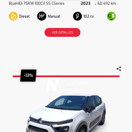
BlueHDi 75KW 100CV SS CSeries
2023
60.492 km
Diesel
102 cv
Manual
VER DETALLES
-13%