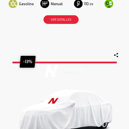
Gasolina
110 cv
Manual
VER DETALLES
-13%