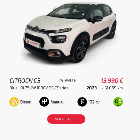
CITROEN C3
13.990 €
15.990 €
BlueHDi 75KW 100CV SS CSeries
2023
61.659 km
Diesel
102 cv
Manual
VER DETALLES