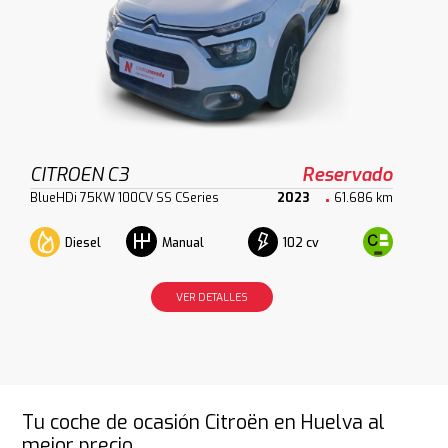
CITROEN C3
Reservado
BlueHDi 75KW 100CV SS CSeries
2023
61.686 km
Diesel
102 cv
Manual
VER DETALLES
Tu coche de ocasión Citroën en Huelva al
mejor precio