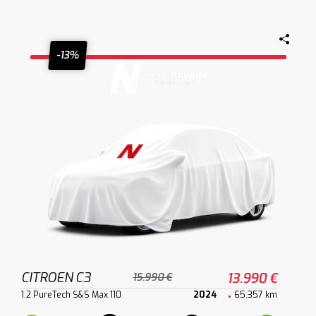
-13%
CITROEN C3
13.990 €
15.990 €
1.2 PureTech S&S Max 110
2024
65.357 km