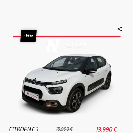
-13%
CITROEN C3
13.990 €
15.990 €