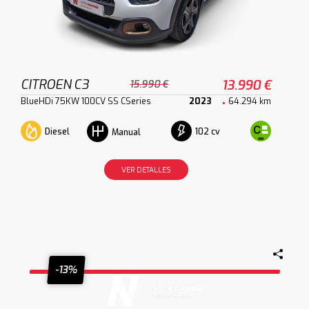
CITROEN C3
13.990 €
15.990 €
BlueHDi 75KW 100CV SS CSeries
2023
64.294 km
Diesel
102 cv
Manual
VER DETALLES
-13%