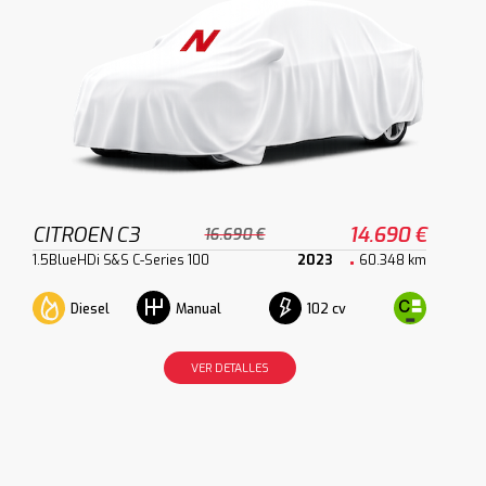
CITROEN C3
14.690 €
16.690 €
1.5BlueHDi S&S C-Series 100
2023
60.348 km
Diesel
102 cv
Manual
VER DETALLES