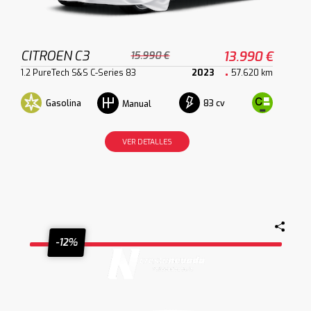
CITROEN C3
13.990 €
15.990 €
1.2 PureTech S&S C-Series 83
2023
57.620 km
Gasolina
83 cv
Manual
VER DETALLES
-12%