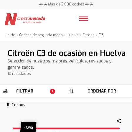
🚗 🚗 Más de 3.000 coches 🚗 🚗
📍 Centros en toda España ⭐
C3
Inicio
Coches de segunda mano
Huelva
Citroën
Citroën C3 de ocasión en Huelva
Selección de nuestros mejores vehículos, revisados y
garantizados.
10 resultados
FILTRAR
ORDENAR POR
1
10
Coches
-12%