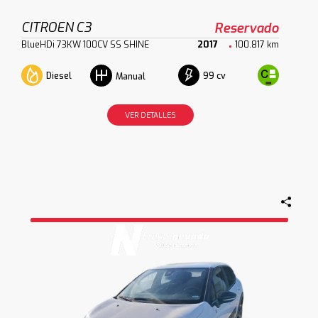
CITROEN C3
Reservado
BlueHDi 73KW 100CV SS SHINE
2017
100.817 km
Diesel
99 cv
Manual
VER DETALLES