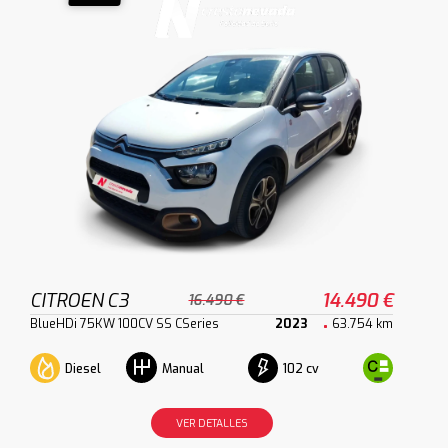
CITROEN C3
14.490 €
16.490 €
BlueHDi 75KW 100CV SS CSeries
2023
63.754 km
Diesel
102 cv
Manual
VER DETALLES