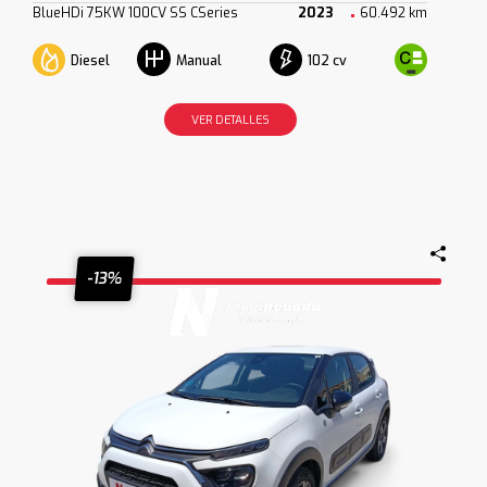
BlueHDi 75KW 100CV SS CSeries
2023
60.492 km
Diesel
102 cv
Manual
VER DETALLES
-13%