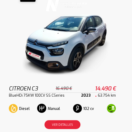
CITROEN C3
14.490 €
16.490 €
BlueHDi 75KW 100CV SS CSeries
2023
63.754 km
Diesel
102 cv
Manual
VER DETALLES