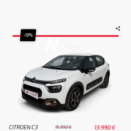
-13%
CITROEN C3
13.990 €
15.990 €