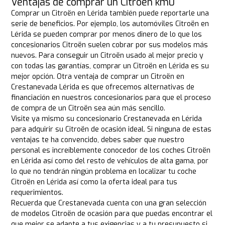
Ventajas de comprar un Citroën km0
Comprar un Citroën en Lérida también puede reportarle una
serie de beneficios. Por ejemplo, los automóviles Citroën en
Lérida se pueden comprar por menos dinero de lo que los
concesionarios Citroën suelen cobrar por sus modelos más
nuevos. Para conseguir un Citroën usado al mejor precio y
con todas las garantías, comprar un Citroën en Lérida es su
mejor opción. Otra ventaja de comprar un Citroën en
Crestanevada Lérida es que ofrecemos alternativas de
financiación en nuestros concesionarios para que el proceso
de compra de un Citroën sea aún más sencillo.
Visite ya mismo su concesionario Crestanevada en Lérida
para adquirir su Citroën de ocasión ideal. Si ninguna de estas
ventajas te ha convencido, debes saber que nuestro
personal es increíblemente conocedor de los coches Citroën
en Lérida así como del resto de vehículos de alta gama, por
lo que no tendrán ningún problema en localizar tu coche
Citroën en Lérida así como la oferta ideal para tus
requerimientos.
Recuerda que Crestanevada cuenta con una gran selección
de modelos Citroën de ocasión para que puedas encontrar el
que mejor se adapte a tus exigencias y a tu presupuesto si