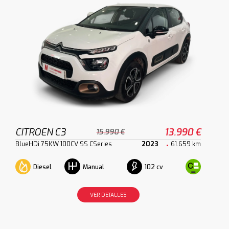
CITROEN C3
13.990 €
15.990 €
BlueHDi 75KW 100CV SS CSeries
2023
61.659 km
Diesel
102 cv
Manual
VER DETALLES