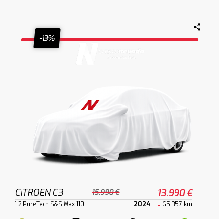
-13%
CITROEN C3
13.990 €
15.990 €
1.2 PureTech S&S Max 110
2024
65.357 km