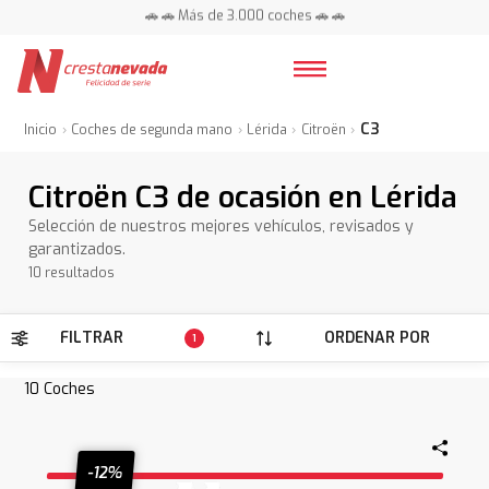
📍 Centros en toda España ⭐
🚗 🚗 Más de 3.000 coches 🚗 🚗
📍 Centros en toda España ⭐
C3
Inicio
Coches de segunda mano
Lérida
Citroën
Citroën C3 de ocasión en Lérida
Selección de nuestros mejores vehículos, revisados y
garantizados.
10 resultados
FILTRAR
ORDENAR POR
1
10
Coches
-12%