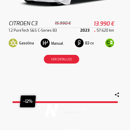
CITROEN C3
13.990 €
15.990 €
1.2 PureTech S&S C-Series 83
2023
57.620 km
Gasolina
83 cv
Manual
VER DETALLES
-12%