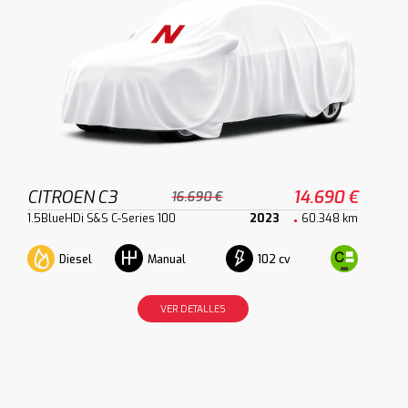
CITROEN C3
14.690 €
16.690 €
1.5BlueHDi S&S C-Series 100
2023
60.348 km
Diesel
102 cv
Manual
VER DETALLES