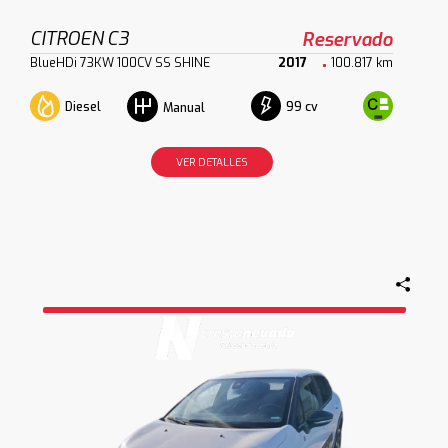
CITROEN C3
Reservado
BlueHDi 73KW 100CV SS SHINE
2017
100.817 km
Diesel
99 cv
Manual
VER DETALLES