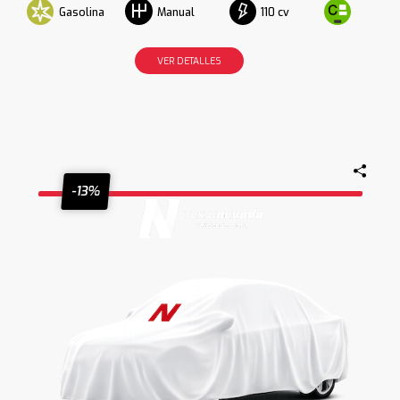
Gasolina
110 cv
Manual
VER DETALLES
-13%