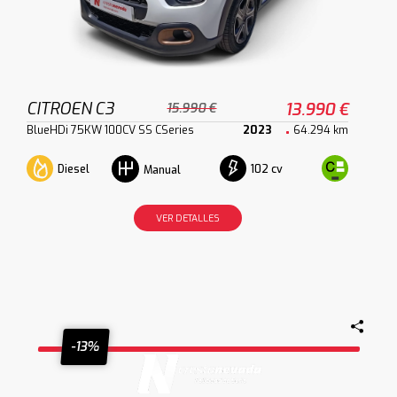
CITROEN C3
13.990 €
15.990 €
BlueHDi 75KW 100CV SS CSeries
2023
64.294 km
Diesel
102 cv
Manual
VER DETALLES
-13%