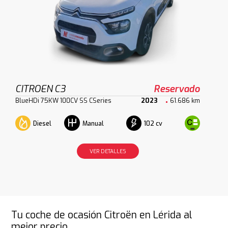
CITROEN C3
Reservado
BlueHDi 75KW 100CV SS CSeries
2023
61.686 km
Diesel
102 cv
Manual
VER DETALLES
Tu coche de ocasión Citroën en Lérida al
mejor precio