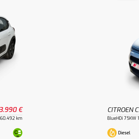
3.990 €
CITROEN C
60.492 km
BlueHDi 75KW 1
Diesel