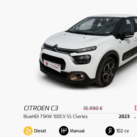
CITROEN C3
1
15.990 €
BlueHDi 75KW 100CV SS CSeries
2023
Diesel
102 cv
Manual