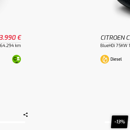
3.990 €
CITROEN C
64.294 km
BlueHDi 75KW 1
Diesel
-13%