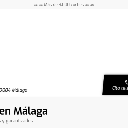
🚗 🚗 Más de 3.000 coches 🚗 🚗
📍 Centros en toda España ⭐
ca
Cita tel
 29004 Málaga
 en Málaga
s y garantizados.