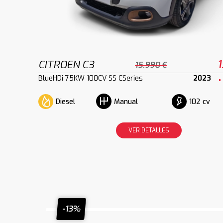
CITROEN C3
1
15.990 €
BlueHDi 75KW 100CV SS CSeries
2023
Diesel
102 cv
Manual
VER DETALLES
-13%