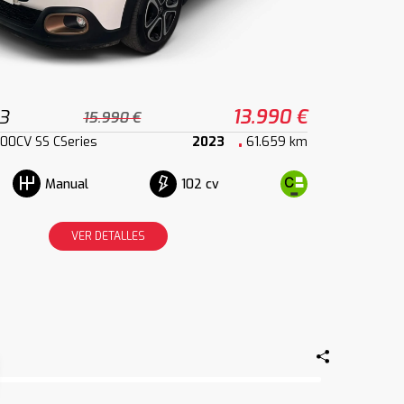
3
13.990 €
15.990 €
00CV SS CSeries
2023
61.659 km
102 cv
Manual
VER DETALLES