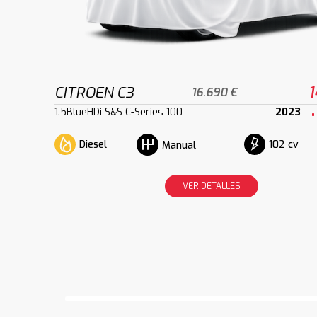
CITROEN C3
1
16.690 €
1.5BlueHDi S&S C-Series 100
2023
Diesel
102 cv
Manual
VER DETALLES