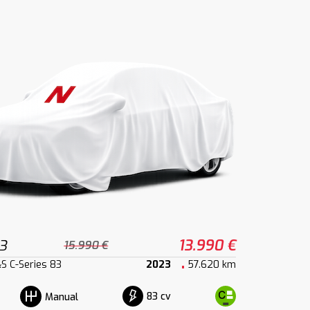
3
13.990 €
15.990 €
&S C-Series 83
2023
57.620 km
83 cv
Manual