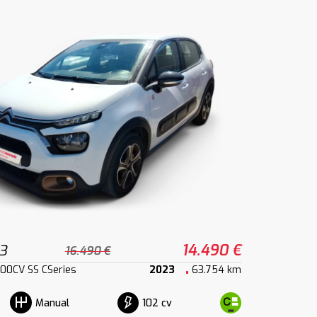
3
14.490 €
16.490 €
00CV SS CSeries
2023
63.754 km
102 cv
Manual