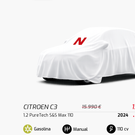
CITROEN C3
1
15.990 €
1.2 PureTech S&S Max 110
2024
Gasolina
110 cv
Manual