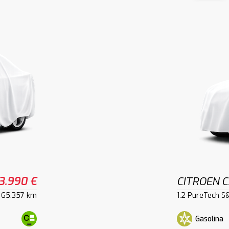
3.990 €
CITROEN C
65.357 km
1.2 PureTech S
Gasolina