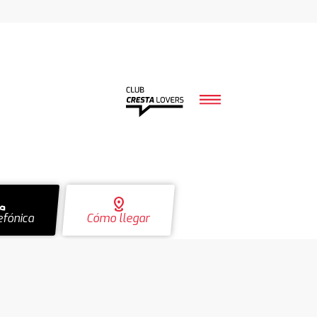
ll
distance
efónica
Cómo llegar