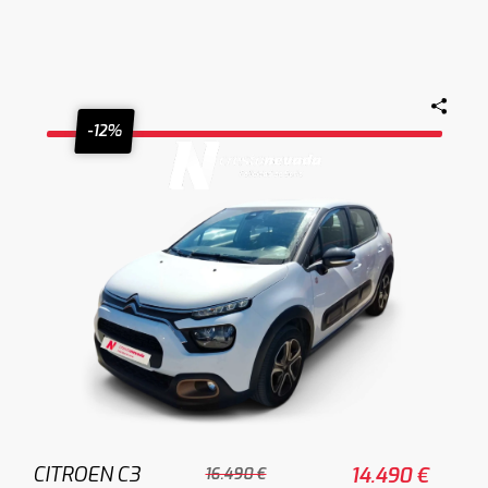
-12%
CITROEN C3
14.490 €
16.490 €