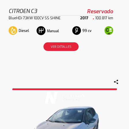
CITROEN C3
Reservado
BlueHDi 73KW 100CV SS SHINE
2017
100.817 km
Diesel
99 cv
Manual
VER DETALLES