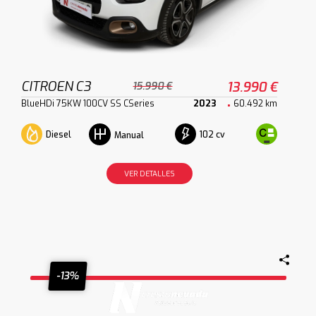
CITROEN C3
13.990 €
15.990 €
BlueHDi 75KW 100CV SS CSeries
2023
60.492 km
Diesel
102 cv
Manual
VER DETALLES
-13%