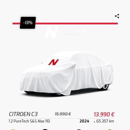
-13%
CITROEN C3
13.990 €
15.990 €
1.2 PureTech S&S Max 110
2024
65.357 km