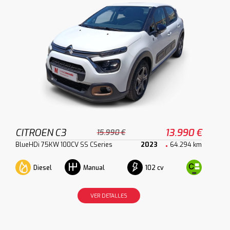
CITROEN C3
13.990 €
15.990 €
BlueHDi 75KW 100CV SS CSeries
2023
64.294 km
Diesel
102 cv
Manual
VER DETALLES