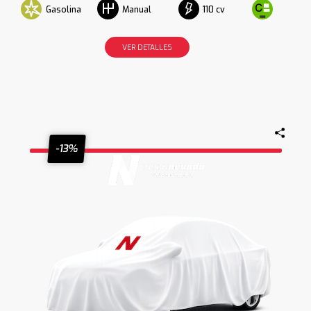
Gasolina
110 cv
Manual
VER DETALLES
-13%