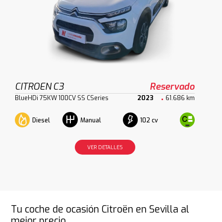
CITROEN C3
Reservado
BlueHDi 75KW 100CV SS CSeries
2023
61.686 km
Diesel
102 cv
Manual
VER DETALLES
Tu coche de ocasión Citroën en Sevilla al
mejor precio