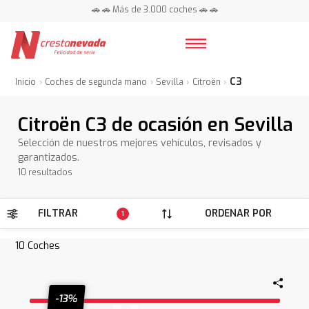
📍 Centros en toda España ⭐
🚗 🚗 Más de 3.000 coches 🚗 🚗
📍 Centros en toda España ⭐
C3
Inicio
Coches de segunda mano
Sevilla
Citroën
Citroën C3 de ocasión en Sevilla
Selección de nuestros mejores vehículos, revisados y
garantizados.
10 resultados
FILTRAR
ORDENAR POR
1
10
Coches
-13%