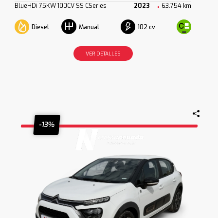
BlueHDi 75KW 100CV SS CSeries
2023
63.754 km
Diesel
102 cv
Manual
VER DETALLES
-13%