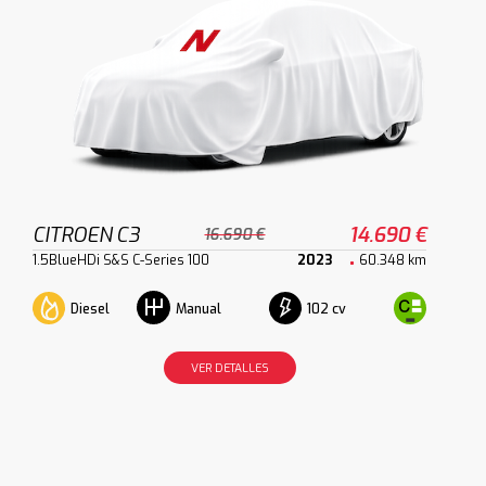
CITROEN C3
14.690 €
16.690 €
1.5BlueHDi S&S C-Series 100
2023
60.348 km
Diesel
102 cv
Manual
VER DETALLES