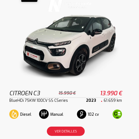
CITROEN C3
13.990 €
15.990 €
BlueHDi 75KW 100CV SS CSeries
2023
61.659 km
Diesel
102 cv
Manual
VER DETALLES