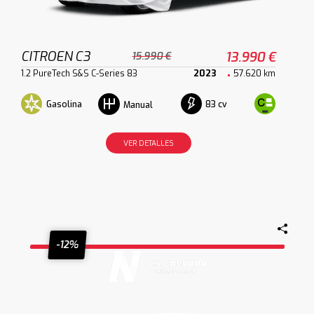
CITROEN C3
13.990 €
15.990 €
1.2 PureTech S&S C-Series 83
2023
57.620 km
Gasolina
83 cv
Manual
VER DETALLES
-12%