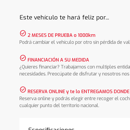
Este vehículo te hará feliz por...
check_circle
2 MESES DE PRUEBA o 1000km
Podrá cambiar el vehículo por otro sin pérdida de val
check_circle
FINANCIACIÓN A SU MEDIDA
¿Quieres financiar? Trabajamos con multiples entida
necesidades. Preocúpate de disfrutar y nosotros n
check_circle
RESERVA ONLINE y te lo ENTREGAMOS DONDE
Reserva online y podrás elegir entre recoger el coc
cualquier punto del territorio nacional.
Especificaciones