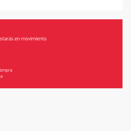
estarás en movimiento
 compra
da