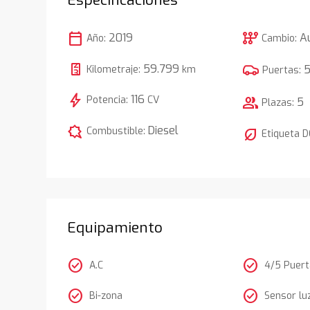
calendar_today
auto_transmission
2019
A
Año:
Cambio:
59.799
Kilometraje:
km
Puertas:
bolt
116
Potencia:
CV
group
5
Plazas:
comic_bubble
Diesel
Combustible:
nest_eco_leaf
Etiqueta 
Equipamiento
check_circle
check_circle
A.C
4/5 Puer
check_circle
check_circle
Bi-zona
Sensor lu