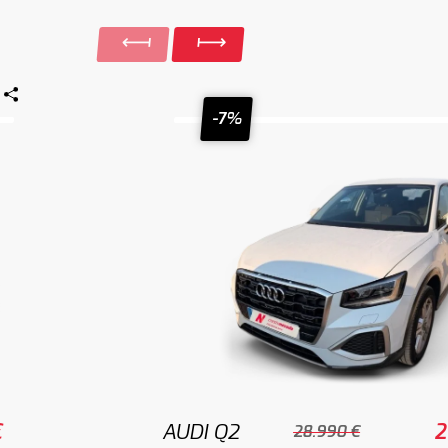
-7%
€
AUDI Q2
2
28.990 €