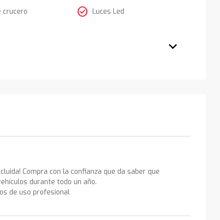
check_circle
e crucero
Luces Led
ncluida! Compra con la confianza que da saber que
ehículos durante todo un año.
los de uso profesional