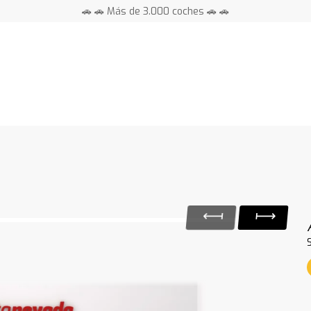
🚗 🚗 Más de 3.000 coches 🚗 🚗
📍 Centros en toda España ⭐