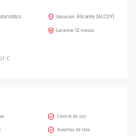
location_on
utomático
Alicante (ALCOY)
Ubicación:
local_police
12
5
Garantía:
meses
C
DGT:
check_circle
tas
Control de voz
check_circle
z
Asientos de tela