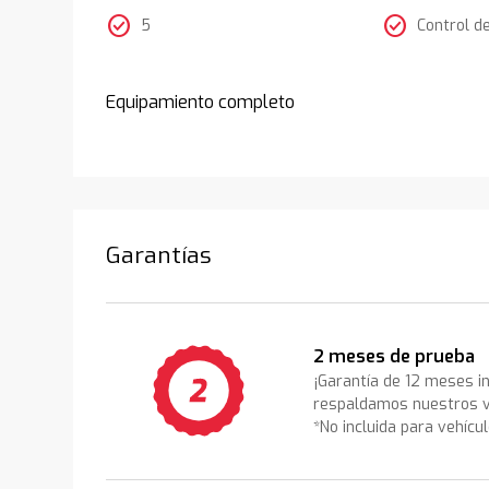
check_circle
check_circle
5
Control d
Equipamiento completo
Garantías
2 meses de prueba
¡Garantía de 12 meses i
respaldamos nuestros v
*No incluida para vehícu