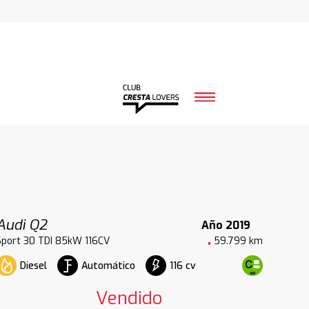
Audi Q2
Año 2019
Sport 30 TDI 85kW 116CV
59.799 km
Diesel
Automático
116 cv
Vendido