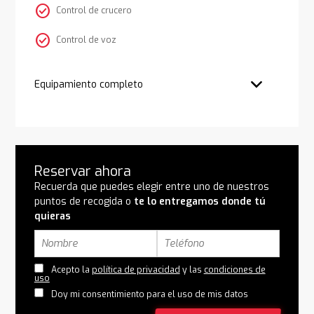
check_circle
Control de crucero
check_circle
Control de voz
Equipamiento completo
Reservar ahora
Recuerda que puedes elegir entre uno de nuestros
puntos de recogida o
te lo entregamos donde tú
quieras
Acepto la
política de privacidad
y las
condiciones de
uso
Doy mi consentimiento para el uso de mis datos