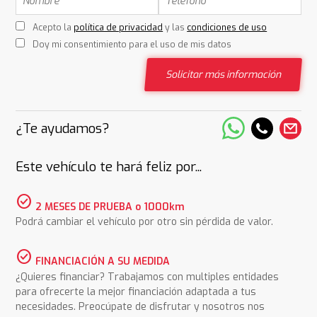
Acepto la
política de privacidad
y las
condiciones de uso
Doy mi consentimiento para el uso de mis datos
Solicitar más información
¿Te ayudamos?
Este vehículo te hará feliz por...
check_circle
2 MESES DE PRUEBA o 1000km
Podrá cambiar el vehículo por otro sin pérdida de valor.
check_circle
FINANCIACIÓN A SU MEDIDA
¿Quieres financiar? Trabajamos con multiples entidades
para ofrecerte la mejor financiación adaptada a tus
necesidades. Preocúpate de disfrutar y nosotros nos