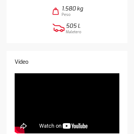
1.580 kg
weight
Peso
505 l.
Maletero
Vídeo