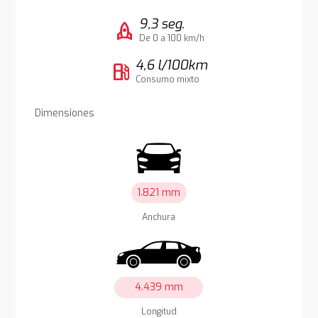
9,3 seg.
rocket
De 0 a 100 km/h
4,6 l/100km
local_gas_station
Consumo mixto
Dimensiones
1.821 mm
Anchura
4.439 mm
Longitud