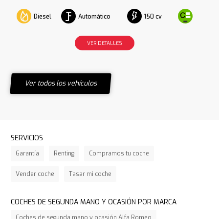
Diesel
Automático
150 cv
VER DETALLES
Ver todos los vehículos
SERVICIOS
Garantía
Renting
Compramos tu coche
Vender coche
Tasar mi coche
COCHES DE SEGUNDA MANO Y OCASIÓN POR MARCA
Coches de segunda mano y ocasión Alfa Romeo