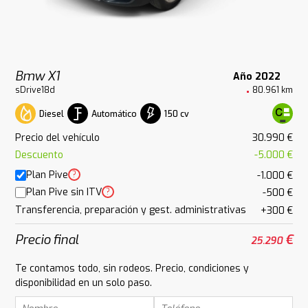
Bmw X1
Año 2022
sDrive18d
80.961 km
Diesel
Automático
150 cv
Precio del vehículo
30.990 €
Descuento
-5.000 €
Plan Pive
?
-1.000 €
Plan Pive sin ITV
?
-500 €
Transferencia, preparación y gest. administrativas
+300 €
Precio final
€
25.290
Te contamos todo, sin rodeos. Precio, condiciones y
disponibilidad en un solo paso.