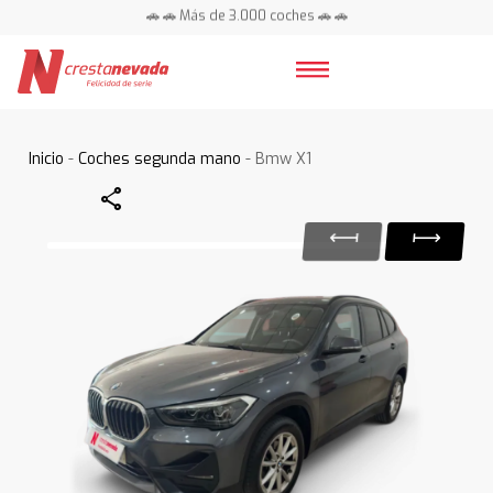
🚗 🚗 Más de 3.000 coches 🚗 🚗
📍 Centros en toda España ⭐
Inicio
-
Coches segunda mano
- Bmw X1
Share