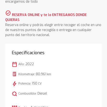
encargamos de todo
check_circle
RESERVA ONLINE y te lo ENTREGAMOS DONDE
QUIERAS
Reserva online y podrás elegir entre recoger el coche en uno
de nuestros puntos de recogida o entrega en cualquier
punto del territorio nacional.
Especificaciones
calendar_today
2022
Año:
80.961
Kilometraje:
km
bolt
150
Potencia:
CV
comic_bubble
Diesel
Combustible: