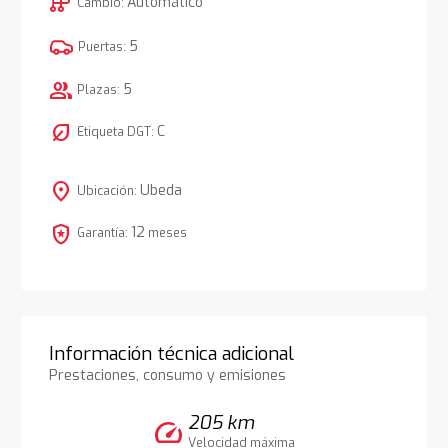
auto_transmission
Automático
Cambio:
5
Puertas:
group
5
Plazas:
nest_eco_leaf
C
Etiqueta DGT:
location_on
Ubeda
Ubicación:
local_police
12
Garantía:
meses
Información técnica adicional
Prestaciones, consumo y emisiones
205 km
speed
Velocidad máxima