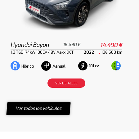
Hyundai Bayon
14.490 €
16.490 €
1.0 TGDI 74kW 100CV 48V Maxx DCT
2022
106.500 km
101 cv
Híbrido
Manual
VER DETALLES
Ver todos los vehículos