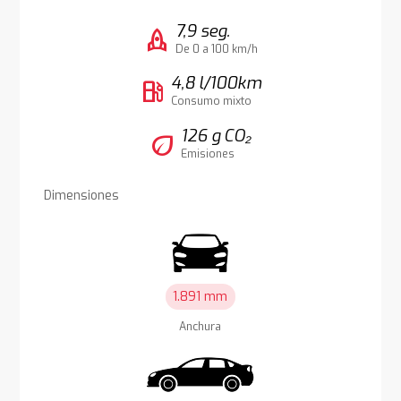
7,9 seg.
rocket
De 0 a 100 km/h
4,8 l/100km
local_gas_station
Consumo mixto
126 g CO₂
eco
Emisiones
Dimensiones
1.891 mm
Anchura