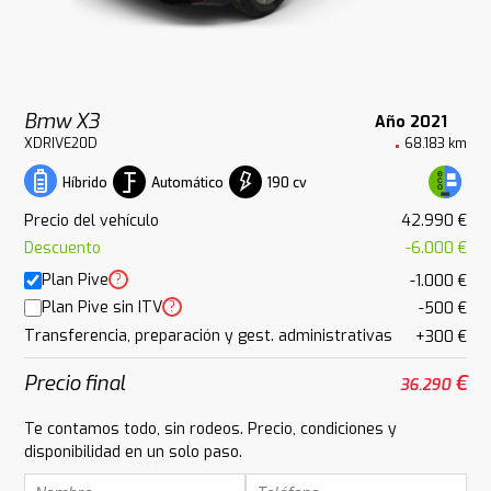
Bmw X3
Año 2021
XDRIVE20D
68.183 km
Automático
190 cv
Híbrido
Precio del vehículo
42.990 €
Descuento
-6.000 €
Plan Pive
?
-1.000 €
Plan Pive sin ITV
?
-500 €
Transferencia, preparación y gest. administrativas
+300 €
Precio final
€
36.290
Te contamos todo, sin rodeos. Precio, condiciones y
disponibilidad en un solo paso.