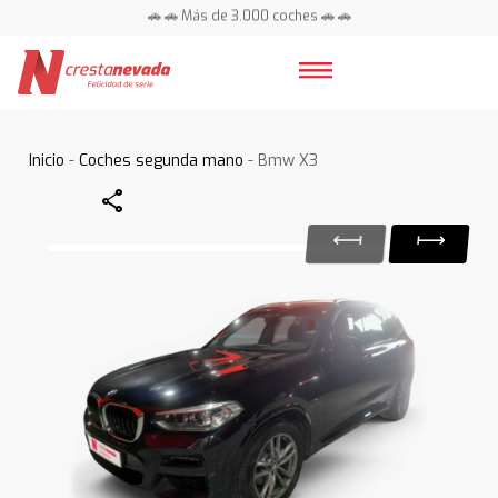
🚗 🚗 Más de 3.000 coches 🚗 🚗
📍 Centros en toda España ⭐
Inicio
-
Coches segunda mano
- Bmw X3
Share