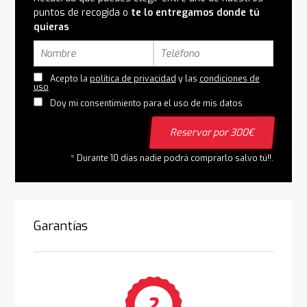
puntos de recogida o
te lo entregamos donde tú
quieras
Acepto la
política de privacidad
y las
condiciones de
uso
Doy mi consentimiento para el uso de mis datos
Reservar por 300€
* Durante 10 días nadie podrá comprarlo salvo tú!!.
Garantías