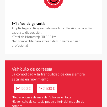
1+1 años de garantía
Amplía tu garantía y siéntete más libre. Un año de garantía
extra a tu disposición.
*Total de kilometraje 30.000 km
*No compatible para exceso de kilometraje o uso
profesional
Vehículo de cortesía
La comodidad y la tranquilidad de que siempre
estarás en movimiento
1+1 500 €
1+2 500 €
*Reparaciones de más de 72 horas en taller
*El vehículo de cortesía puede diferir del modelo de
compra