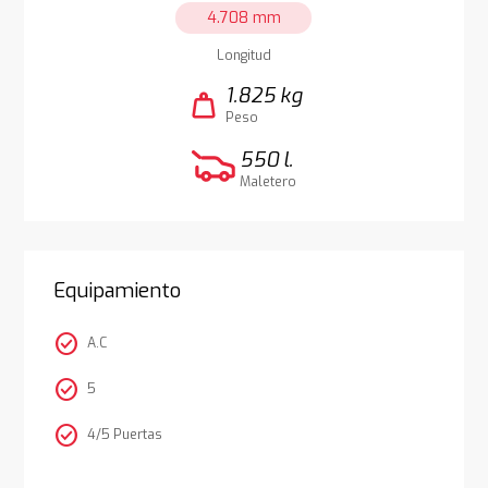
4.708 mm
Longitud
1.825 kg
weight
Peso
550 l.
Maletero
Equipamiento
check_circle
A.C
check_circle
5
check_circle
4/5 Puertas