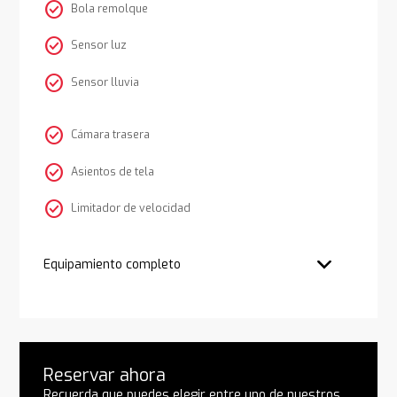
check_circle
Bola remolque
check_circle
Sensor luz
check_circle
Sensor lluvia
check_circle
Cámara trasera
check_circle
Asientos de tela
check_circle
Limitador de velocidad
Equipamiento completo
Reservar ahora
Recuerda que puedes elegir entre uno de nuestros