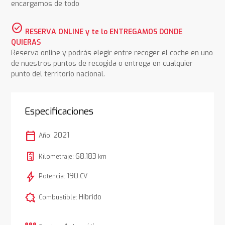
encargamos de todo
check_circle
RESERVA ONLINE y te lo ENTREGAMOS DONDE
QUIERAS
Reserva online y podrás elegir entre recoger el coche en uno
de nuestros puntos de recogida o entrega en cualquier
punto del territorio nacional.
Especificaciones
calendar_today
2021
Año:
68.183
Kilometraje:
km
bolt
190
Potencia:
CV
comic_bubble
Híbrido
Combustible: