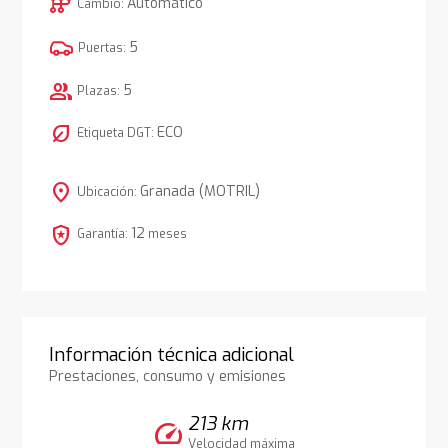
auto_transmission
Automático
Cambio:
5
Puertas:
group
5
Plazas:
nest_eco_leaf
ECO
Etiqueta DGT:
location_on
Granada (MOTRIL)
Ubicación:
local_police
12
Garantía:
meses
Información técnica adicional
Prestaciones, consumo y emisiones
213 km
speed
Velocidad máxima