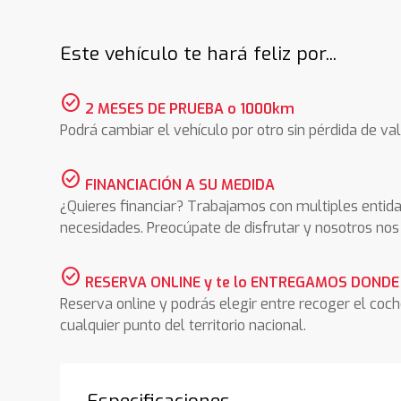
Este vehículo te hará feliz por...
check_circle
2 MESES DE PRUEBA o 1000km
Podrá cambiar el vehículo por otro sin pérdida de val
check_circle
FINANCIACIÓN A SU MEDIDA
¿Quieres financiar? Trabajamos con multiples entida
necesidades. Preocúpate de disfrutar y nosotros n
check_circle
RESERVA ONLINE y te lo ENTREGAMOS DONDE
Reserva online y podrás elegir entre recoger el coc
cualquier punto del territorio nacional.
Especificaciones