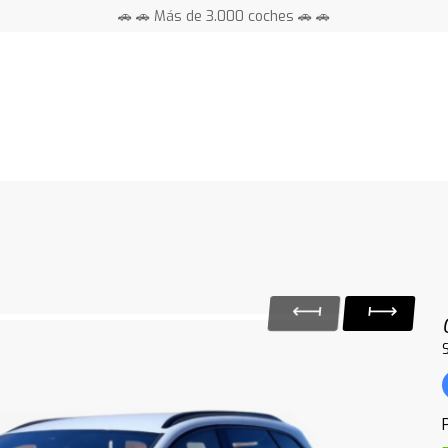
🚗 🚗 Más de 3.000 coches 🚗 🚗
📍 Centros en toda España ⭐