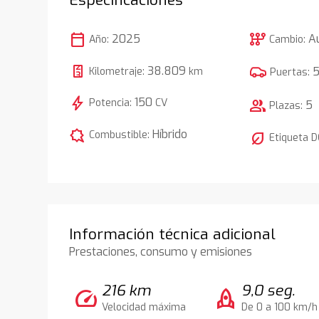
calendar_today
auto_transmission
2025
A
Año:
Cambio:
38.809
Kilometraje:
km
Puertas:
bolt
150
Potencia:
CV
group
5
Plazas:
comic_bubble
Híbrido
Combustible:
nest_eco_leaf
Etiqueta 
Información técnica adicional
Prestaciones, consumo y emisiones
216 km
9,0 seg.
speed
rocket
Velocidad máxima
De 0 a 100 km/h