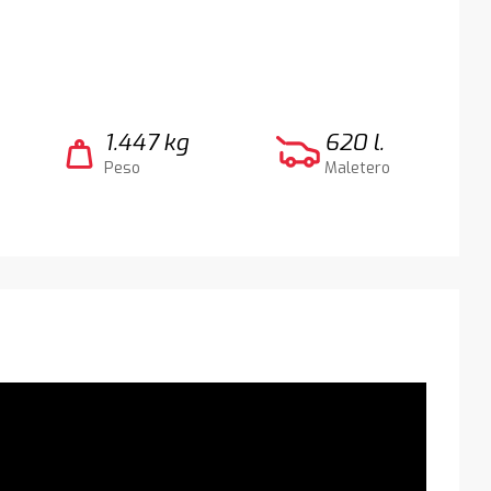
1.447 kg
620 l.
weight
Peso
Maletero