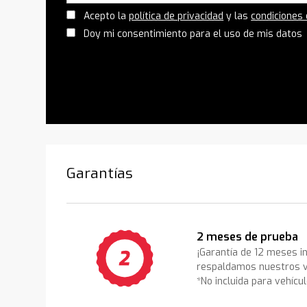
Acepto la
política de privacidad
y las
condiciones
Doy mi consentimiento para el uso de mis datos
Garantías
2 meses de prueba
¡Garantía de 12 meses i
respaldamos nuestros v
*No incluida para vehícu