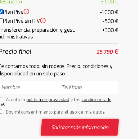
Descuento
-3.500 €
Plan Pive
?
-1.000 €
Plan Pive sin ITV
?
-500 €
Transferencia, preparación y gest.
+300 €
administrativas
Precio final
€
25.790
Te contamos todo, sin rodeos. Precio, condiciones y
disponibilidad en un solo paso.
Acepto la
política de privacidad
y las
condiciones de
uso
Doy mi consentimiento para el uso de mis datos
Solicitar más información