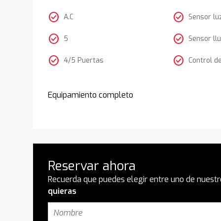
check_circle
check_circle
A.C
Sensor lu
check_circle
check_circle
5
Sensor llu
check_circle
check_circle
4/5 Puertas
Control d
Equipamiento completo
Reservar ahora
Recuerda que puedes elegir entre uno de nuestr
quieras