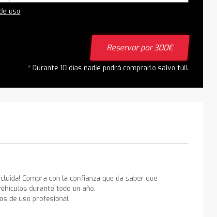
 de uso
Reservar por 300€
* Durante 10 días nadie podrá comprarlo salvo tú!!.
ncluida! Compra con la confianza que da saber que
ehículos durante todo un año.
los de uso profesional