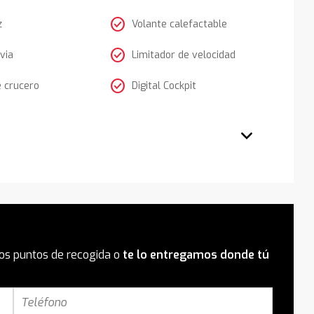
check_circle
z
Volante calefactable
check_circle
via
Limitador de velocidad
check_circle
e crucero
Digital Cockpit
os puntos de recogida o
te lo entregamos donde tú