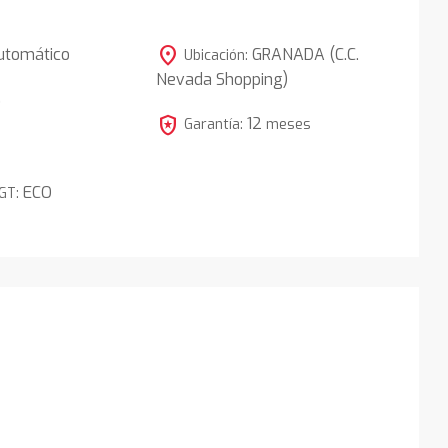
location_on
utomático
GRANADA (C.C.
Ubicación:
Nevada Shopping)
5
local_police
12
Garantía:
meses
ECO
DGT: