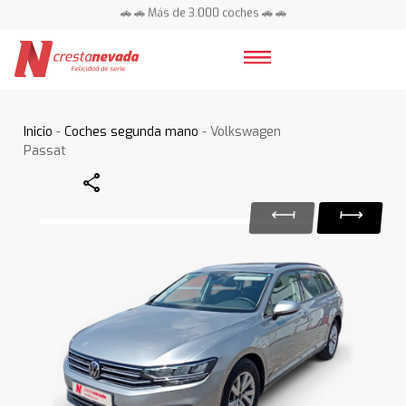
🚗 🚗 Más de 3.000 coches 🚗 🚗
📍 Centros en toda España ⭐
Inicio
-
Coches segunda mano
- Volkswagen
Passat
Share