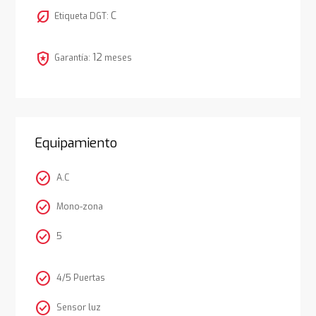
nest_eco_leaf
C
Etiqueta DGT:
local_police
12
Garantía:
meses
Equipamiento
check_circle
A.C
check_circle
Mono-zona
check_circle
5
check_circle
4/5 Puertas
check_circle
Sensor luz