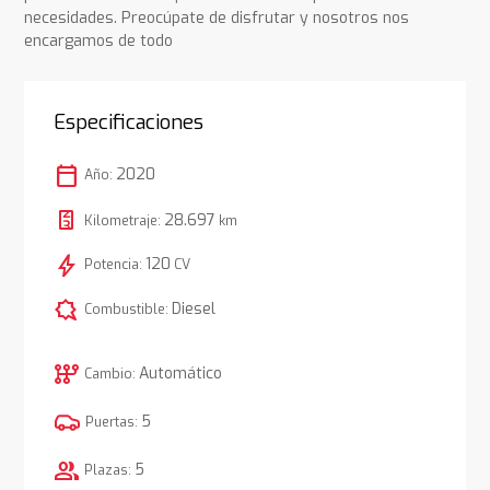
necesidades. Preocúpate de disfrutar y nosotros nos
encargamos de todo
Especificaciones
calendar_today
2020
Año:
28.697
Kilometraje:
km
bolt
120
Potencia:
CV
comic_bubble
Diesel
Combustible:
auto_transmission
Automático
Cambio:
5
Puertas:
group
5
Plazas: