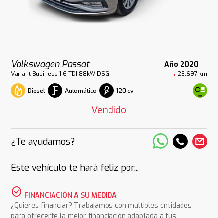
Volkswagen Passat
Año 2020
Variant Business 1.6 TDI 88kW DSG
28.697 km
Diesel
Automático
120 cv
Vendido
¿Te ayudamos?
Este vehículo te hará feliz por...
check_circle
FINANCIACIÓN A SU MEDIDA
¿Quieres financiar? Trabajamos con multiples entidades
para ofrecerte la mejor financiación adaptada a tus