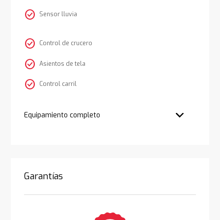
check_circle
Sensor lluvia
check_circle
Control de crucero
check_circle
Asientos de tela
check_circle
Control carril
Equipamiento completo
Garantías