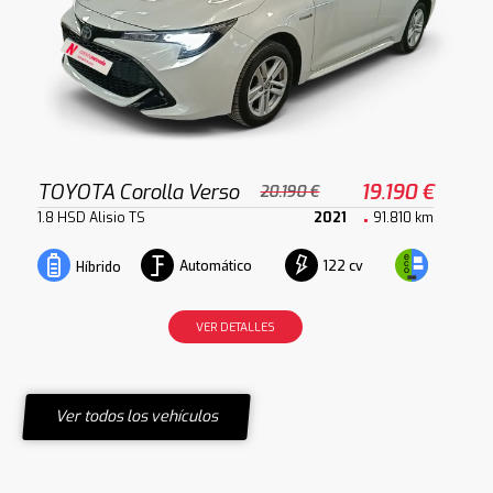
TOYOTA Corolla Verso
19.190 €
20.190 €
1.8 HSD Alisio TS
2021
91.810 km
Automático
122 cv
Híbrido
VER DETALLES
Ver todos los vehículos