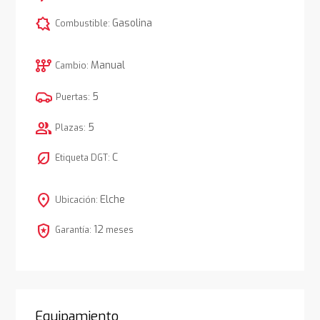
comic_bubble
Gasolina
Combustible:
auto_transmission
Manual
Cambio:
5
Puertas:
group
5
Plazas:
nest_eco_leaf
C
Etiqueta DGT:
location_on
Elche
Ubicación:
local_police
12
Garantía:
meses
Equipamiento