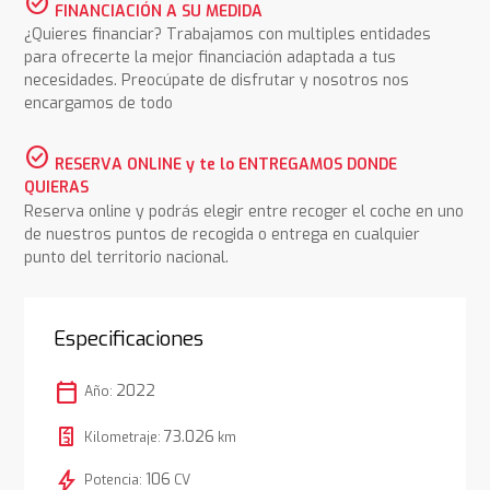
check_circle
FINANCIACIÓN A SU MEDIDA
¿Quieres financiar? Trabajamos con multiples entidades
para ofrecerte la mejor financiación adaptada a tus
necesidades. Preocúpate de disfrutar y nosotros nos
encargamos de todo
check_circle
RESERVA ONLINE y te lo ENTREGAMOS DONDE
QUIERAS
Reserva online y podrás elegir entre recoger el coche en uno
de nuestros puntos de recogida o entrega en cualquier
punto del territorio nacional.
Especificaciones
calendar_today
2022
Año:
73.026
Kilometraje:
km
bolt
106
Potencia:
CV