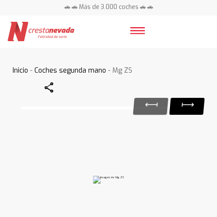
🚗 🚗 Más de 3.000 coches 🚗 🚗
📍 Centros en toda España ⭐
Inicio
-
Coches segunda mano
- Mg ZS
Share