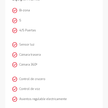
check_circle
Bi-zona
check_circle
5
check_circle
4/5 Puertas
check_circle
Sensor luz
check_circle
Cámara trasera
check_circle
Cámara 360º
check_circle
Control de crucero
check_circle
Control de voz
check_circle
Asientos regulable electricamente