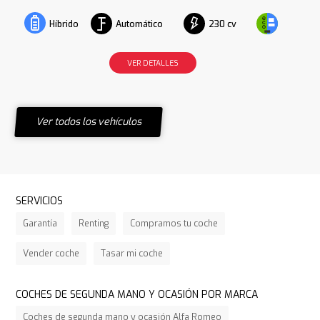
Automático
230 cv
Híbrido
VER DETALLES
Ver todos los vehículos
SERVICIOS
Garantía
Renting
Compramos tu coche
Vender coche
Tasar mi coche
COCHES DE SEGUNDA MANO Y OCASIÓN POR MARCA
Coches de segunda mano y ocasión Alfa Romeo