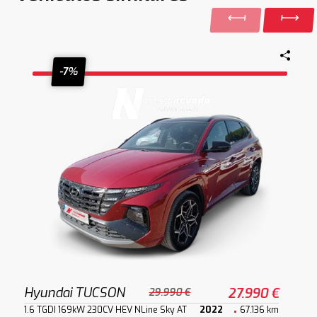
-7%
Hyundai TUCSON
27.990 €
29.990 €
1.6 TGDI 169kW 230CV HEV NLine Sky AT
2022
67.136 km